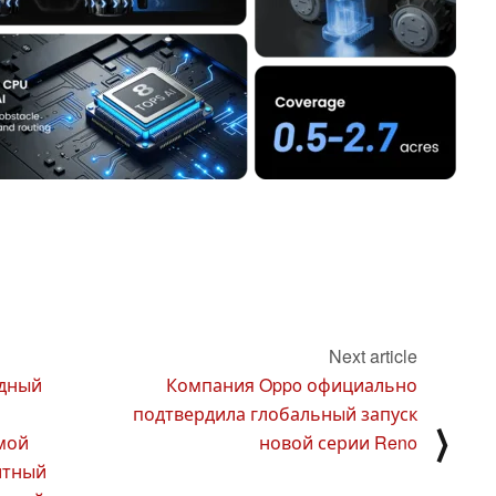
Next article
идный
Компания Oppo официально
подтвердила глобальный запуск
⟩
мой
новой серии Reno
итный