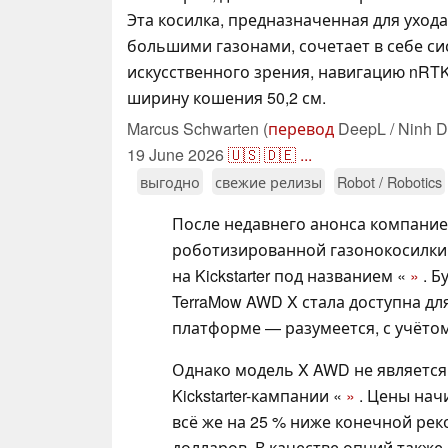
Эта косилка, предназначенная для ухода
большими газонами, сочетает в себе си
искусственного зрения, навигацию nRT
ширину кошения 50,2 см.
Marcus Schwarten (
перевод
DeepL / Ninh D
19 June 2026
🇺🇸
🇩🇪
...
выгодно
свежие релизы
Robot / Robotics
После недавнего анонса компание
роботизированной газонокосилки
на Kickstarter под названием «
»
. Б
TerraMow AWD X стала доступна д
платформе — разумеется, с учёто
Однако модель X AWD не являетс
Kickstarter-кампании «
»
. Цены начи
всё же на 25 % ниже конечной ре
долларов. В качестве опций также