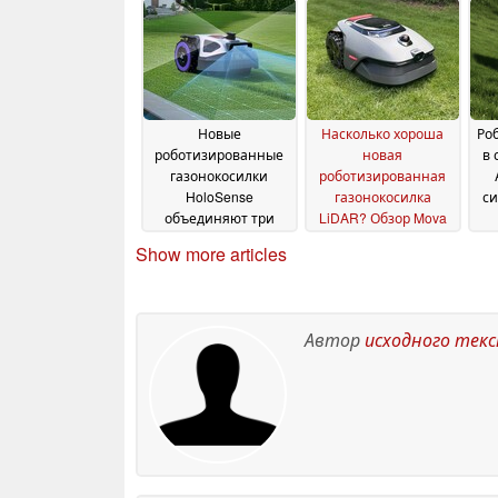
получения
серьезных травм
17
July 2026
Новые
Насколько хороша
Ро
роботизированные
новая
в 
газонокосилки
роботизированная
HoloSense
газонокосилка
с
объединяют три
LiDAR? Обзор Mova
технологии,
LiDAX Ultra 1200
04
Show more articles
обеспечивающие
ск
June 2026
высокоточную и
надежную
навигацию
24 June 2026
Автор
исходного тек