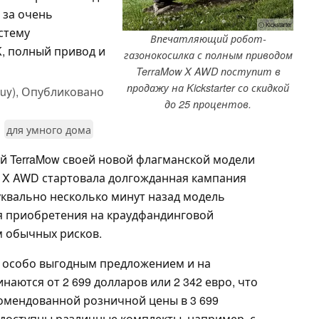
 за очень
ⓘ Kickstarter
стему
Впечатляющий робот-
K, полный привод и
газонокосилка с полным приводом
TerraMow X AWD поступит в
продажу на Kickstarter со скидкой
uy),
Опубликовано
до 25 процентов.
для умного дома
й TerraMow своей новой флагманской модели
 X AWD стартовала долгожданная кампания
уквально несколько минут назад модель
ля приобретения на краудфандинговой
м обычных рисков.
я особо выгодным предложением и на
наются от 2 699 долларов или 2 342 евро, что
комендованной розничной цены в 3 699
 доступны различные комплекты, например, с