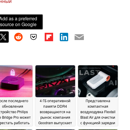
енный
Add as a preferred
source on Google
осле последнего
4 ГБ оперативной
Представлена
обновления
памяти DDR4
компактная
стройство Philips
возвращаются на
воздуходувка Flextail
 Bridge Pro может
рынок: компания
Blast Air для очистки
рестать работать
Goodram выпускает
с функцией зарядки
новые модели на
по стандарту Qi
30 June 2026
28