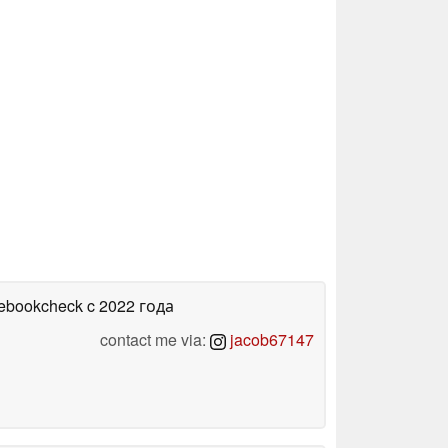
tebookcheck
c 2022 года
contact me via:
jacob67147