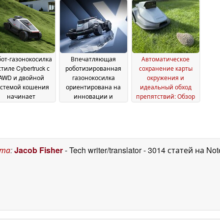
фоне
June 2026
стремительного
роста цен на DDR5
28
June 2026
бот-газонокосилка
Впечатляющая
Автоматическое
стиле Cybertruck с
роботизированная
сохранение карты
AWD и двойной
газонокосилка
окружения и
истемой кошения
ориентирована на
идеальный обход
начинает
инновации и
препятствий: Обзор
продаваться со
исключает
TerraMow V1000
03
идкой до 40%
необходимость в
17 May
October 2025
поворотах
2026
27 April 2026
ста
:
Jacob Fisher
- Tech writer/translator
- 3014 статей на No