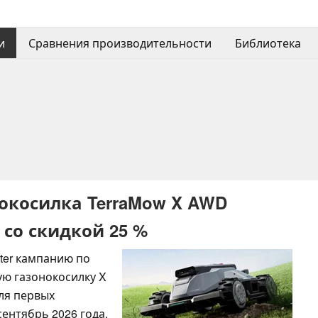
и
Сравнения производительности
Библиотека
окосилка TerraMow X AWD
r со скидкой 25 %
rter кампанию по
ую газонокосилку X
для первых
ентябрь 2026 года.