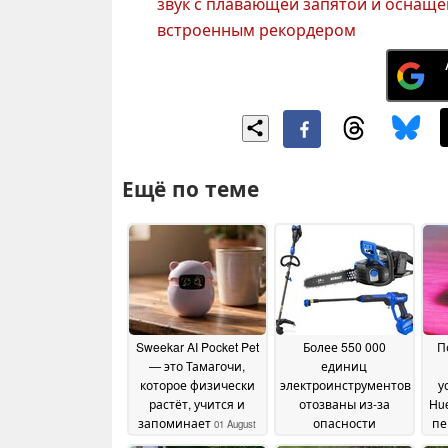
звук с плавающей запятой и оснащ
встроенным рекордером
Ещё по теме
Sweekar AI Pocket Pet
Более 550 000
П
— это Тамагочи,
единиц
которое физически
электроинструментов
у
растёт, учится и
отозваны из-за
Hue
запоминает
опасности
пе
01 August
возгорания и риска
2026