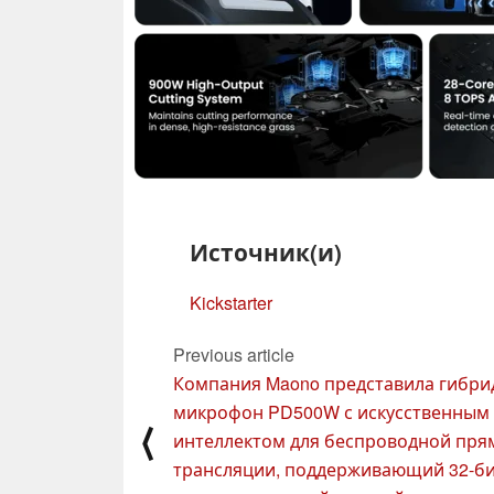
Источник(и)
Kickstarter
Previous article
Компания Maono представила гибр
микрофон PD500W с искусственным
⟨
интеллектом для беспроводной пря
трансляции, поддерживающий 32-б