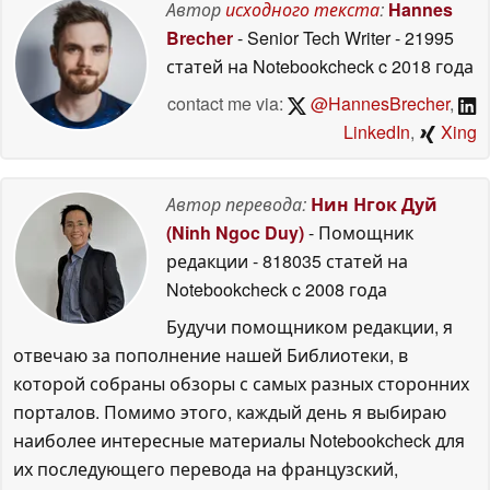
Автор
исходного текста
:
Hannes
Brecher
- Senior Tech Writer
- 21995
статей на Notebookcheck
c 2018 года
contact me via:
@HannesBrecher
,
LinkedIn
,
Xing
Автор перевода:
Нин Нгок Дуй
(Ninh Ngoc Duy)
- Помощник
редакции
- 818035 статей на
Notebookcheck
c 2008 года
Будучи помощником редакции, я
отвечаю за пополнение нашей Библиотеки, в
которой собраны обзоры с самых разных сторонних
порталов. Помимо этого, каждый день я выбираю
наиболее интересные материалы Notebookcheck для
их последующего перевода на французский,