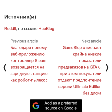
Источник(и)
Reddit
, по ссылке
HueBlog
Previous article
Next article
Благодаря новому
GameStop отмечает
веб-приложению
крайне низкие
контроллер Steam
показатели
⟨
⟩
возвращается на
предзаказов на GTA 6,
зарядную станцию,
при этом покупатели
как робот-пылесос
отдают предпочтение
версии Ultimate Edition
без диска
Add as a preferred
source on Google