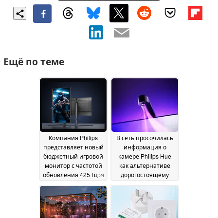
Ещё по теме
Компания Philips
В сеть просочилась
представляет новый
информация о
бюджетный игровой
камере Philips Hue
монитор с частотой
как альтернативе
обновления 425 Гц
дорогостоящему
24
устройству
July 2026
синхронизации
HDMI
22 July 2026