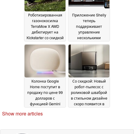
Роботизированная
Приложение Shelly
газонокосилка
теперь
TerraMow X AWD
поддерживает
дебютирует на
управление
Kickstarter со скидкой
несколькими
25 %
домами и
19 June 2026
квартирами
18 June
2026
Колонка Google
Со скидкой: Новый
Home поступит в
робот-пылесос с
продажу по цене 99
роликовой шваброй
долларов с
в стильном дизайне
функцией Gemini
скоро появится в
Live и 360-градусным
продаже
11 June 2026
Show more articles
звуком
18 June 2026