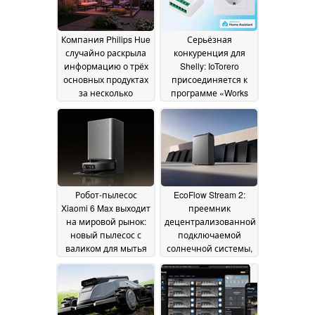
Компания Philips Hue
Серьёзная
случайно раскрыла
конкуренция для
информацию о трёх
Shelly: IoTorero
основных продуктах
присоединяется к
за несколько
программе «Works
месяцев до их
with Home Assistant»
запуска
18 July 2026
16 July 2026
Робот-пылесос
EcoFlow Stream 2:
Xiaomi 6 Max выходит
преемник
на мировой рынок:
децентрализованной
новый пылесос с
подключаемой
валиком для мытья
солнечной системы,
полов и функцией
обеспечивающей
распознавания с
мощность до 5 000
помощью ИИ
Вт
26 June
24 June 2026
2026