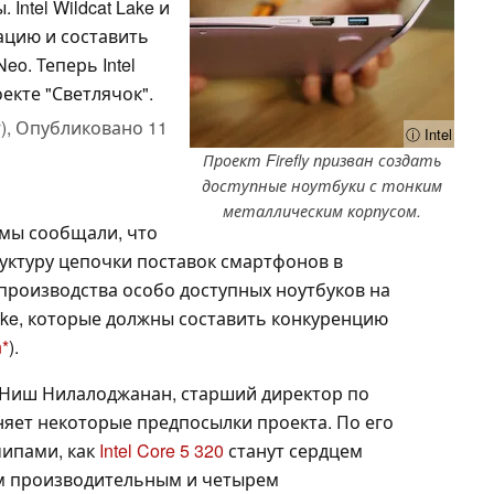
ntel Wildcat Lake и
уацию и составить
o. Теперь Intel
екте "Светлячок".
),
Опубликовано
11
ⓘ Intel
Проект Firefly призван создать
доступные ноутбуки с тонким
металлическим корпусом.
 мы сообщали, что
руктуру цепочки поставок смартфонов в
ля производства особо доступных ноутбуков на
ake, которые должны составить конкуренцию
n
).
 Ниш Нилалоджанан, старший директор по
сняет некоторые предпосылки проекта. По его
 чипами, как
Intel Core 5 320
станут сердцем
ум производительным и четырем