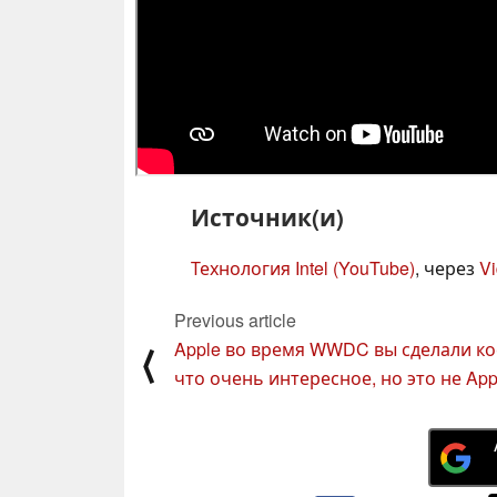
Источник(и)
Технология Intel (YouTube)
, через
V
Previous article
Apple во время WWDC вы сделали ко
⟨
что очень интересное, но это не App