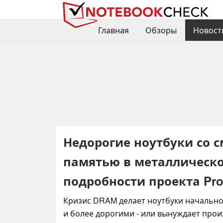
Главная
Обзоры
Новост
Недорогие ноутбуки со 
памятью в металлическом
подробности проекта Proje
Кризис DRAM делает ноутбуки начально
и более дорогими - или вынуждает про