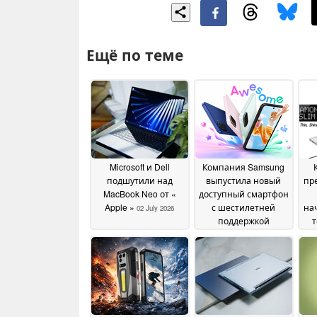
Ещё по теме
Microsoft и Dell
Компания Samsung
подшутили над
выпустила новый
пр
MacBook Neo от «
доступный смартфон
Apple »
с шестилетней
на
02 July 2026
поддержкой
т
обновлений
к
программного
обеспечения
26 June
2026