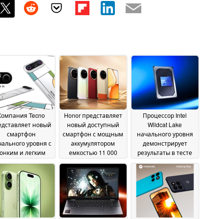
Компания Tecno
Honor представляет
Процессор Intel
едставляет новый
новый доступный
Wildcat Lake
смартфон
смартфон с мощным
начального уровня
чального уровня с
аккумулятором
демонстрирует
онким и легким
емкостью 11 000
результаты в тесте
орпусом
мА·ч
PassMark, близкие к
24 June 2026
23 June 2026
показателям чипа
A18 Pro в MacBook
Neo
22 June 2026