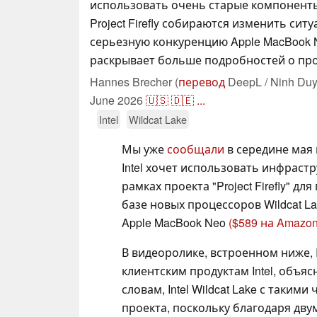
использовать очень старые компоненты. I
Project Firefly собираются изменить сит
серьезную конкуренцию Apple MacBook Ne
раскрывает больше подробностей о про
Hannes Brecher (
перевод
DeepL / Ninh Duy
June 2026
🇺🇸
🇩🇪
...
Intel
Wildcat Lake
Мы уже
сообщали
в середине мая
Intel хочет использовать инфраст
рамках проекта "Project Firefly" д
базе новых процессоров Wildcat L
Apple MacBook Neo
($589 на Amazo
В видеоролике, встроенном ниже,
клиентским продуктам Intel, объя
словам, Intel Wildcat Lake с такими
проекта, поскольку благодаря дв