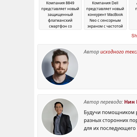
Компания 8849
Компания Dell
представляет новый
представляет новый
защищенный
конкурент MacBook
флагманский
Neo с сенсорным
смартфон со
экраном с частотой
встроенным DLP-
обновления 120 Гц и
уд
Sh
проектором с
элегантным
разрешением 2K
дизайном
20
18 June 2026
June 2026
Автор
исходного тек
Автор перевода:
Нин 
Будучи помощником р
разных сторонних по
для их последующего 