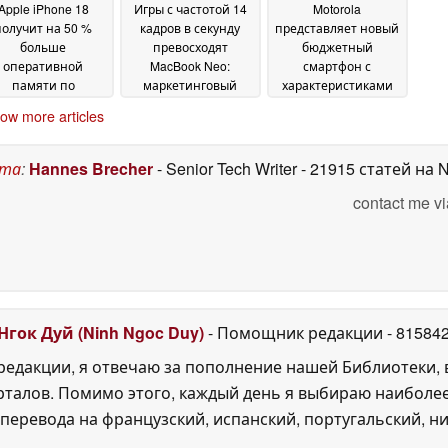
Apple iPhone 18
Игры с частотой 14
Motorola
получит на 50 %
кадров в секунду
представляет новый
больше
превосходят
бюджетный
оперативной
MacBook Neo:
смартфон с
памяти по
маркетинговый
характеристиками
ивительной цене
отдел AMD пускает в
Moto G87
12 June 2026
ow more articles
ход вводящие в
16 June 2026
заблуждение
заявления Apple
16
ста
:
Hannes Brecher
- Senior Tech Writer
- 21915 статей на 
June 2026
contact me vi
Нгок Дуй (Ninh Ngoc Duy)
- Помощник редакции
- 81584
едакции, я отвечаю за пополнение нашей Библиотеки, 
рталов. Помимо этого, каждый день я выбираю наиболе
перевода на французский, испанский, португальский, ни