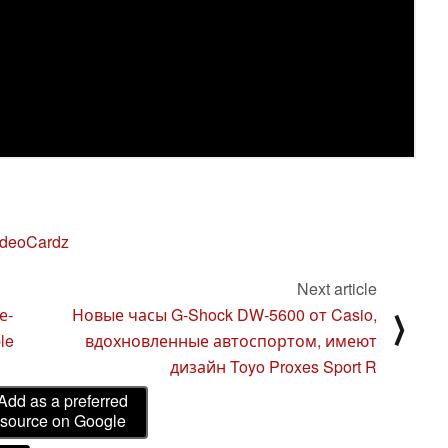
ideoCardz
Next article
е-
Новые часы G-Shock DW-5600 от Casio,
⟩
le
вдохновленные автоспортом, имеют
дизайн Toyo Proxes Sport R
Add as a preferred
source on Google