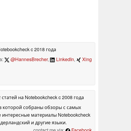
Notebookcheck
c 2018 года
a:
@HannesBrecher
,
LinkedIn
,
Xing
2 статей на Notebookcheck
c 2008 года
в которой собраны обзоры с самых
е интересные материалы Notebookcheck
дерландский и другие языки.
contact me via:
Facebook