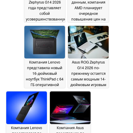
Zephyrus G14 2026
данным, компания
года представляет
AMD планирует
собой
очередное
усовершенствованную
повышение цен на
версию, однако
графические
модель 2025 года,
процессоры
22 June
которая стоит на 600
2026
долларов дешевле,
по-прежнему
остается очень
хорошим выбором
23
Компания Lenovo
Asus ROG Zephyrus
June 2026
представила новый
G14 2026 по-
16-дюймовый
прежнему остается
ноутбук ThinkPad с 64
самым мощным 14-
ГБ оперативной
дюймовым игровым
памяти LPCAMM2 и
ноутбуком благодаря
OLED-дисплеем
видеокарте RTX 5070
яркостью 1 500 нит
Ti
21 June 2026
21 June 2026
Компания Lenovo
Компания Asus