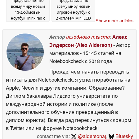
представляет по
представила по
всему миру новый
всему миру новый
13-дюймовый
игровой ноутбук с
ноутбук ThinkPad с
дисплеем Mini LED
Show more articles
компактным
яркостью 1 600 нит и
корпусом и
графическим
процессорами Intel
процессором
Автор
исходного текста
:
Алекс
Lunar Lake
мощностью 175 Вт
20 June 2026
19
Элдерсон (Alex Alderson)
- Автор
June 2026
материалов
- 15145 статей на
Notebookcheck
c 2018 года
Прежде, чем начать переводить
и писать для Notebookcheck, я успел поработать на
Apple, Neowin и другие компании. Образование?
Диплом бакалавра Лидского университета по
международной истории и политике (после
дополнительного обучения превращённый в
диплом юриста). Всегда рад перекинуться словцом
в Twitter или на форуме Notebookcheck!
contact me via:
@aldersonaj
,
Bluesky