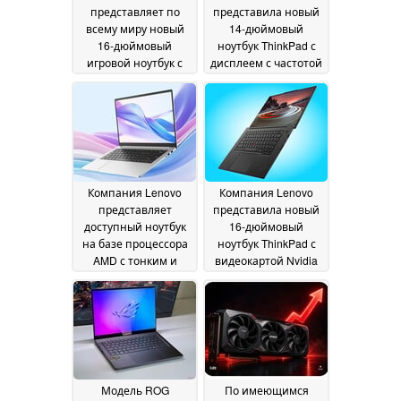
представляет по
представила новый
всему миру новый
14-дюймовый
16-дюймовый
ноутбук ThinkPad с
игровой ноутбук с
дисплеем с частотой
дисплеем с частотой
обновления 120 Гц и
обновления 165 Гц и
двумя слотами для
видеокартами
SSD-накопителей
26
мощностью 85 Вт
26
June 2026
June 2026
Компания Lenovo
Компания Lenovo
представляет
представила новый
доступный ноутбук
16-дюймовый
на базе процессора
ноутбук ThinkPad с
AMD с тонким и
видеокартой Nvidia
легким корпусом
GeForce RTX 5070
26
объемом 12 ГБ и 64
June 2026
ГБ оперативной
памяти LPCAMM2
25
June 2026
Модель ROG
По имеющимся