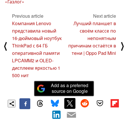
«Газлог»
Previous article
Next article
Компания Lenovo
Лучший планшет в
представила новый
своём классе по
16-дюймовый ноутбук
непонятным
⟨
⟩
ThinkPad с 64 ГБ
причинам остаётся в
оперативной памяти
тени | Oppo Pad Mini
LPCAMM2 и OLED-
дисплеем яркостью 1
500 нит
Add as a preferred
source on Google