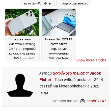
из игры «Portal», в
процессоры нового
комплекте с
поколения на
соответствующим
архитектуре RDNA 5
контроллером
могут появиться на
22 June
рынке раньше, чем
2026
ожидалось
22 June 2026
Бюджетный
Новый Dell XPS 13
смартфон Nothing
составляет
CMF стал жертвой
серьезную
кризиса на рынке
конкуренцию
DRAM
MacBook Neo,
21 June 2026
Show more articles
поскольку опасения
по поводу 8 ГБ
оперативной
Автор
исходного текста
:
Jacob
памяти, по всей
Fisher
- Tech writer/translator
- 3014
видимости,
статей на Notebookcheck
c 2022
преувеличены
18 June
года
2026
contact me via:
jacob67147