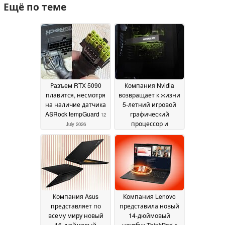
Ещё по теме
Разъем RTX 5090
Компания Nvidia
плавится, несмотря
возвращает к жизни
на наличие датчика
5-летний игровой
ASRock tempGuard
графический
12
процессор и
July 2026
устанавливает на
него цену в 329
долларов
07 July 2026
Компания Asus
Компания Lenovo
представляет по
представила новый
всему миру новый
14-дюймовый
16-дюймовый
ноутбук ThinkPad с