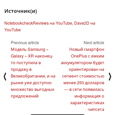
Источник(и)
NotebookcheckReviews на YouTube
,
Dave2D на
YouTube
Previous article
Next article
Модель Samsung «
Новый смартфон
Galaxy » XR наконец-
OnePlus с емким
то поступила в
аккумулятором будет
продажу в
ориентирован на
⟨
⟩
Великобритании, и на
сегмент стоимостью
рынке уже доступно
менее 250 долларов
множество выгодных
— в сети появилась
предложений
информация о
характеристиках
чипсета