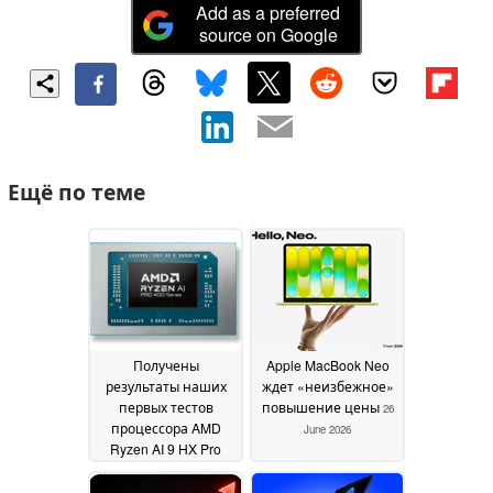
Add as a preferred
source on Google
Ещё по теме
Получены
Apple MacBook Neo
результаты наших
ждет «неизбежное»
первых тестов
повышение цены
26
процессора AMD
June 2026
Ryzen AI 9 HX Pro
470, и они
полностью