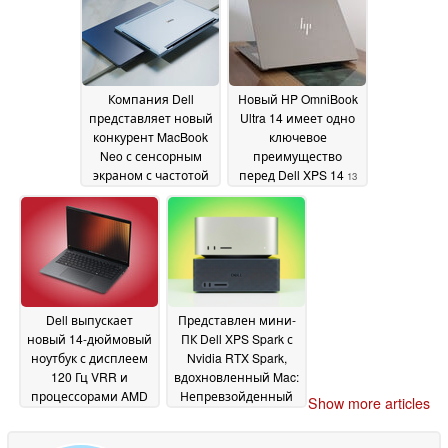
процессором
частотой
мощностью 175 Вт
обновления 165 Гц
19
19
June 2026
June 2026
Компания Dell
Новый HP OmniBook
представляет новый
Ultra 14 имеет одно
конкурент MacBook
ключевое
Neo с сенсорным
преимущество
экраном с частотой
перед Dell XPS 14
13
обновления 120 Гц и
June 2026
элегантным
дизайном
18 June 2026
Dell выпускает
Представлен мини-
новый 14-дюймовый
ПК Dell XPS Spark с
ноутбук с дисплеем
Nvidia RTX Spark,
120 Гц VRR и
вдохновленный Mac:
процессорами AMD
Непревзойденный
Show more articles
Zen 5
выбор портов, до 128
09 June 2026
ГБ оперативной