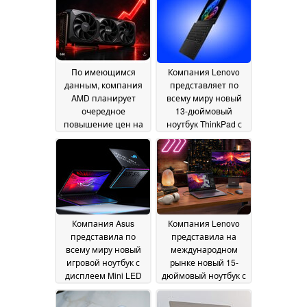
соответствуют
нашим ожиданиям
24 July 2026
По имеющимся
Компания Lenovo
данным, компания
представляет по
AMD планирует
всему миру новый
очередное
13-дюймовый
повышение цен на
ноутбук ThinkPad с
графические
компактным
процессоры
корпусом и
22 June
процессорами Intel
2026
Lunar Lake
20 June 2026
Компания Asus
Компания Lenovo
представила по
представила на
всему миру новый
международном
игровой ноутбук с
рынке новый 15-
дисплеем Mini LED
дюймовый ноутбук с
яркостью 1 600 нит и
48 ГБ видеопамяти и
графическим
OLED-дисплеем с