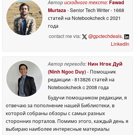
памяти
Автор
исходного текста
:
Fawad
08 June 2026
Murtaza
- Senior Tech Writer
- 1668
статей на Notebookcheck
c 2021
года
contact me via:
@gpctechdeals
,
LinkedIn
Автор перевода:
Нин Нгок Дуй
(Ninh Ngoc Duy)
- Помощник
редакции
- 813826 статей на
Notebookcheck
c 2008 года
Будучи помощником редакции, я
отвечаю за пополнение нашей Библиотеки, в
которой собраны обзоры с самых разных
сторонних порталов. Помимо этого, каждый день я
выбираю наиболее интересные материалы