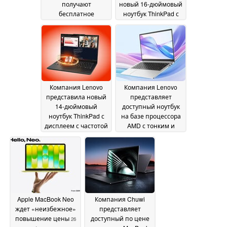
получают
новый 16-дюймовый
бесплатное
ноутбук ThinkPad с
обновление SSD,
оперативной
компания снижает
памятью LPCAMM2 и
цены
процессором Intel
27 June 2026
Panther Lake
27 June
2026
Компания Lenovo
Компания Lenovo
представила новый
представляет
14-дюймовый
доступный ноутбук
ноутбук ThinkPad с
на базе процессора
дисплеем с частотой
AMD с тонким и
обновления 120 Гц и
легким корпусом
26
двумя слотами для
June 2026
SSD-накопителей
26
June 2026
Apple MacBook Neo
Компания Chuwi
ждет «неизбежное»
представляет
повышение цены
доступный по цене
26