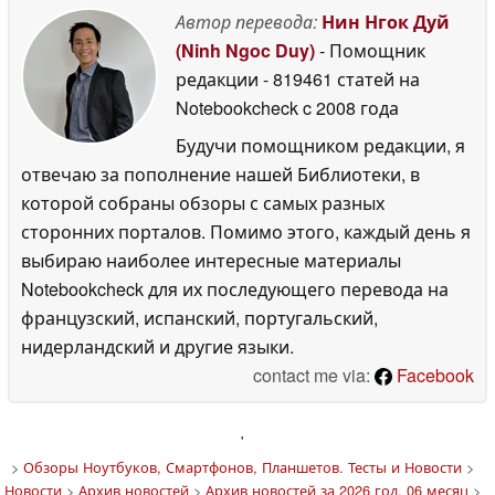
Автор перевода:
Нин Нгок Дуй
(Ninh Ngoc Duy)
- Помощник
редакции
- 819461 статей на
Notebookcheck
c 2008 года
Будучи помощником редакции, я
отвечаю за пополнение нашей Библиотеки, в
которой собраны обзоры с самых разных
сторонних порталов. Помимо этого, каждый день я
выбираю наиболее интересные материалы
Notebookcheck для их последующего перевода на
французский, испанский, португальский,
нидерландский и другие языки.
contact me via:
Facebook
'
>
Обзоры Ноутбуков, Смартфонов, Планшетов. Тесты и Новости
>
Новости
>
Архив новостей
>
Архив новостей за 2026 год, 06 месяц
>