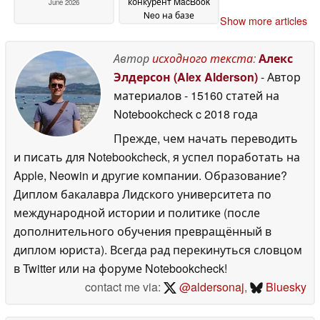
конкурент MacBook
June 2026
Neo на базе
Show more articles
процессора Intel
Wildcat Lake
25 June
Автор
исходного текста
:
Алекс
2026
Элдерсон (Alex Alderson)
- Автор
материалов
- 15160 статей на
Notebookcheck
c 2018 года
Прежде, чем начать переводить
и писать для Notebookcheck, я успел поработать на
Apple, Neowin и другие компании. Образование?
Диплом бакалавра Лидского университета по
международной истории и политике (после
дополнительного обучения превращённый в
диплом юриста). Всегда рад перекинуться словцом
в Twitter или на форуме Notebookcheck!
contact me via:
@aldersonaj
,
Bluesky