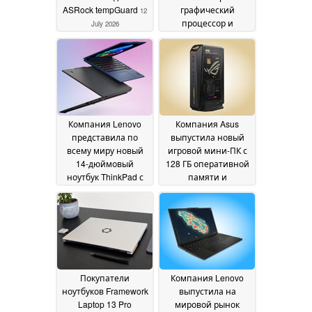
ASRock tempGuard
графический
12
процессор и
July 2026
устанавливает на
него цену в 329
долларов
07 July 2026
Компания Lenovo
Компания Asus
представила по
выпустила новый
всему миру новый
игровой мини-ПК с
14-дюймовый
128 ГБ оперативной
ноутбук ThinkPad с
памяти и
поддержкой 5G и 64
видеокартой Nvidia
ГБ оперативной
GeForce RTX 5090
27
памяти
28 June 2026
June 2026
Покупатели
Компания Lenovo
ноутбуков Framework
выпустила на
Laptop 13 Pro
мировой рынок