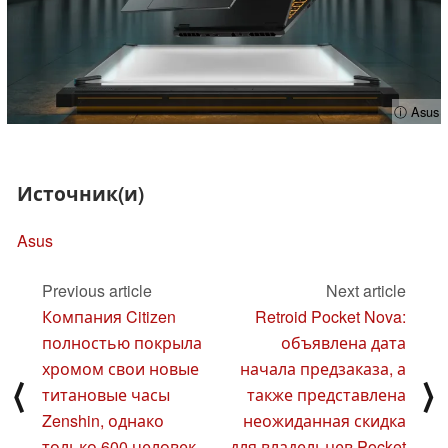
ⓘ Asus
Источник(и)
Asus
Previous article
Next article
Компания Citizen
Retroid Pocket Nova:
полностью покрыла
объявлена дата
хромом свои новые
начала предзаказа, а
⟨
⟩
титановые часы
также представлена
Zenshin, однако
неожиданная скидка
только 600 человек
для владельцев Pocket