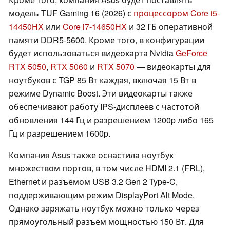
модель TUF Gaming 16 (2026) с
процессором Core i5-
14450HX
или
Core i7-14650HX
и 32 ГБ оперативной
памяти DDR5-5600. Кроме того, в конфигурации
будет использоваться видеокарта Nvidia
GeForce
RTX 5050
,
RTX 5060
и
RTX 5070
— видеокарты для
ноутбуков с TGP 85 Вт каждая, включая 15 Вт в
режиме Dynamic Boost. Эти видеокарты также
обеспечивают работу IPS-дисплеев с частотой
обновления 144 Гц и разрешением 1200p либо 165
Гц и разрешением 1600p.
Компания Asus также оснастила ноутбук
множеством портов, в том числе HDMI 2.1 (FRL),
Ethernet и разъёмом USB 3.2 Gen 2 Type-C,
поддерживающим режим DisplayPort Alt Mode.
Однако заряжать ноутбук можно только через
прямоугольный разъём мощностью 150 Вт. Для