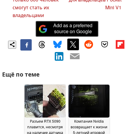
смогут стать их
Mini V1
владельцами
Add as a preferred
source on Google
Ещё по теме
Разъем RTX 5090
Компания Nvidia
плавится, несмотря
возвращает к жизни
на наличие датчика
5-летний игровой