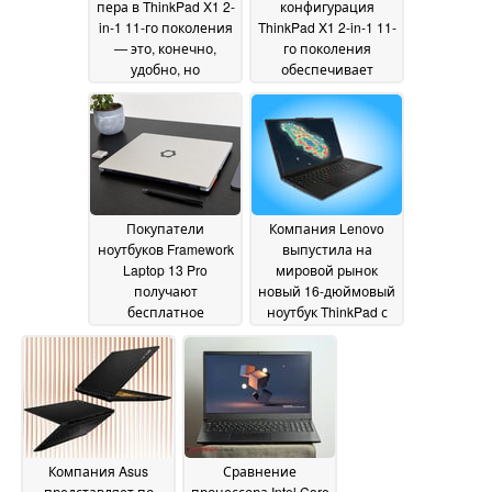
пера в ThinkPad X1 2-
конфигурация
in-1 11-го поколения
ThinkPad X1 2-in-1 11-
— это, конечно,
го поколения
удобно, но
обеспечивает
недостатки
значительное
очевидны
повышение
28 June 2026
производительности
графической
системы
28 June 2026
Покупатели
Компания Lenovo
ноутбуков Framework
выпустила на
Laptop 13 Pro
мировой рынок
получают
новый 16-дюймовый
бесплатное
ноутбук ThinkPad с
обновление SSD,
оперативной
компания снижает
памятью LPCAMM2 и
цены
процессором Intel
27 June 2026
Panther Lake
27 June
2026
Компания Asus
Сравнение
представляет по
процессора Intel Core