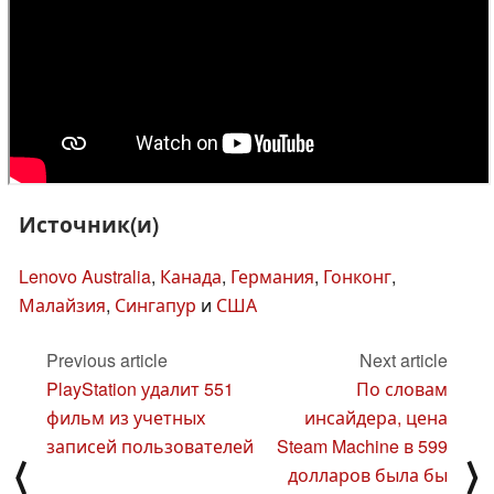
Источник(и)
Lenovo Australia
,
Канада
,
Германия
,
Гонконг
,
Малайзия
,
Сингапур
и
США
Previous article
Next article
PlayStation удалит 551
По словам
фильм из учетных
инсайдера, цена
записей пользователей
Steam Machine в 599
⟨
⟩
долларов была бы