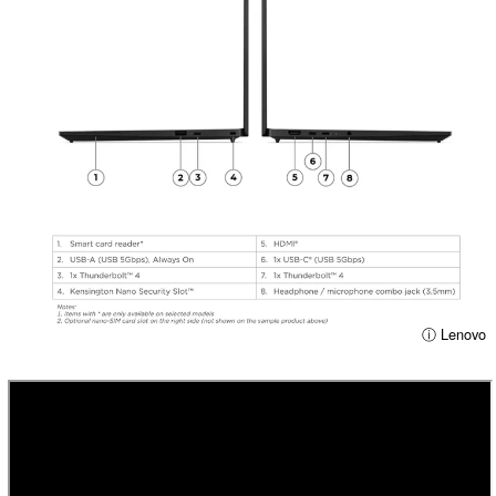
ⓘ Lenovo