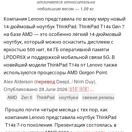
отличается относительно
небольшим весом — 1,09 кг.
Компания Lenovo представила по всему миру новый
14-дюймовый ноутбук ThinkPad. ThinkPad T14s Gen 7
на базе AMD — это особенно лёгкий 14-дюймовый
ноутбук, который можно оснастить дисплеем с
яркостью 500 нит, 64 ГБ оперативной памяти
LPDDR5X и поддержкой мобильной связи 5G. В
новейшей модели ThinkPad T14s от Lenovo также
используются процессоры AMD Gorgon Point.
Alex Alderson (
перевод
DeepL / Ninh Duy),
Опубликовано
28 June 2026
🇺🇸
🇩🇪
...
AMD
Zen 5
ThinkPad
ноутбуки
свежие релизы
Прошло почти четыре месяца с тех пор, как
компания Lenovo представила ноутбук ThinkPad
T14s 7-го поколения. Презентация состоялась в