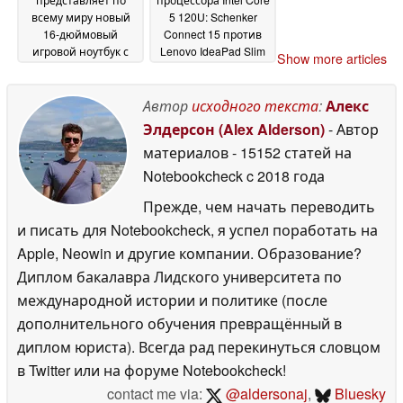
всему миру новый
5 120U: Schenker
16-дюймовый
Connect 15 против
игровой ноутбук с
Lenovo IdeaPad Slim
Show more articles
дисплеем с частотой
3i в тесте
обновления 165 Гц и
производительности
видеокартами
в играх
Автор
исходного текста
:
Алекс
26 June 2026
мощностью 85 Вт
26
Элдерсон (Alex Alderson)
- Автор
June 2026
материалов
- 15152 статей на
Notebookcheck
c 2018 года
Прежде, чем начать переводить
и писать для Notebookcheck, я успел поработать на
Apple, Neowin и другие компании. Образование?
Диплом бакалавра Лидского университета по
международной истории и политике (после
дополнительного обучения превращённый в
диплом юриста). Всегда рад перекинуться словцом
в Twitter или на форуме Notebookcheck!
contact me via:
@aldersonaj
,
Bluesky