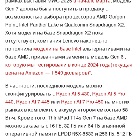
рамках выставки MWC 2026
в начале марта
, модель
Gen 7 должна была поступить в продажу с
возможностью выбора процессоров AMD Gorgon
Point, Intel Panther Lake и Qualcomm Snapdragon X2.
Хотя модели на базе Snapdragon X2 пока
отсутствуют, компания Lenovo наконец-то
пополнила
модели на базе Intel
альтернативами на
базе AMD, призванными заменить модель Gen 6
,
которую мы тестировали в конце 2024 года
(текущая
цена на Amazon — 1 549 долларов)
.
В частности, последнюю модель можно
сконфигурировать с
Ryzen AI 5 430
,
Ryzen AI 5 Pro
440
,
Ryzen AI 7 445
или
Ryzen AI 7 Pro 450
на многих
рынках в комплекте с аккумулятором емкостью 58
Вт·ч. Кроме того, ThinkPad T14s Gen 7 на базе AMD
можно заказать с 16 ГБ, 32 ГБ или 64 ГБ впаянной
оперативной памяти LPDDR5X-8533 и 256 ГБ, 512 ГБ