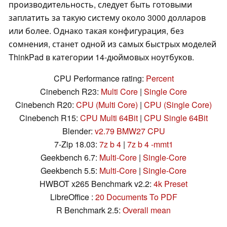
производительность, следует быть готовыми
заплатить за такую систему около 3000 долларов
или более. Однако такая конфигурация, без
сомнения, станет одной из самых быстрых моделей
ThinkPad в категории 14-дюймовых ноутбуков.
CPU Performance rating:
Percent
Cinebench R23:
Multi Core
|
Single Core
Cinebench R20:
CPU (Multi Core)
|
CPU (Single Core)
Cinebench R15:
CPU Multi 64Bit
|
CPU Single 64Bit
Blender:
v2.79 BMW27 CPU
7-Zip 18.03:
7z b 4
|
7z b 4 -mmt1
Geekbench 6.7:
Multi-Core
|
Single-Core
Geekbench 5.5:
Multi-Core
|
Single-Core
HWBOT x265 Benchmark v2.2:
4k Preset
LibreOffice :
20 Documents To PDF
R Benchmark 2.5:
Overall mean