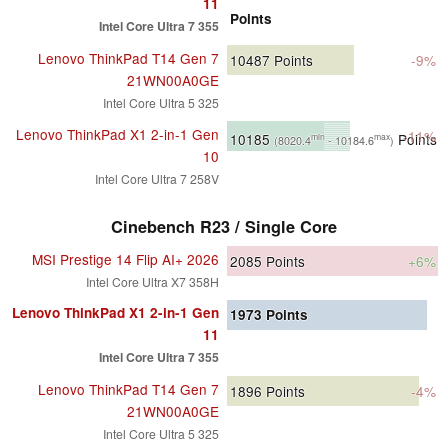
11
Points
Intel Core Ultra 7 355
Lenovo ThinkPad T14 Gen 7
10487
Points
-9%
21WN00A0GE
Intel Core Ultra 5 325
Lenovo ThinkPad X1 2-in-1 Gen
-11%
10185
Points
min
max
(8020.4
- 10184.6
)
10
Intel Core Ultra 7 258V
Cinebench R23 / Single Core
MSI Prestige 14 Flip AI+ 2026
2085
Points
+6%
Intel Core Ultra X7 358H
Lenovo ThinkPad X1 2-in-1 Gen
1973
Points
11
Intel Core Ultra 7 355
Lenovo ThinkPad T14 Gen 7
1896
Points
-4%
21WN00A0GE
Intel Core Ultra 5 325