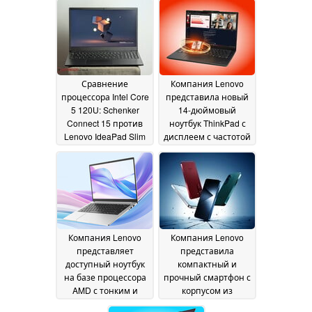
ГБ оперативной
памятью LPCAMM2 и
памяти
процессором Intel
28 June 2026
Panther Lake
27 June
2026
Сравнение
Компания Lenovo
процессора Intel Core
представила новый
5 120U: Schenker
14-дюймовый
Connect 15 против
ноутбук ThinkPad с
Lenovo IdeaPad Slim
дисплеем с частотой
3i в тесте
обновления 120 Гц и
производительности
двумя слотами для
в играх
SSD-накопителей
26 June 2026
26
June 2026
Компания Lenovo
Компания Lenovo
представляет
представила
доступный ноутбук
компактный и
на базе процессора
прочный смартфон с
AMD с тонким и
корпусом из
легким корпусом
матового металла
26
26