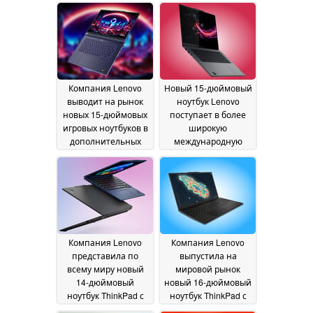
Компания Lenovo
Новый 15-дюймовый
выводит на рынок
ноутбук Lenovo
новых 15-дюймовых
поступает в более
игровых ноутбуков в
широкую
дополнительных
международную
странах с объемом
продажу с OLED-
видеопамяти до 48
дисплеем яркостью
ГБ
1 100 нит и 48 ГБ
02 July 2026
видеопамяти
01 July
2026
Компания Lenovo
Компания Lenovo
представила по
выпустила на
всему миру новый
мировой рынок
14-дюймовый
новый 16-дюймовый
ноутбук ThinkPad с
ноутбук ThinkPad с
поддержкой 5G и 64
оперативной