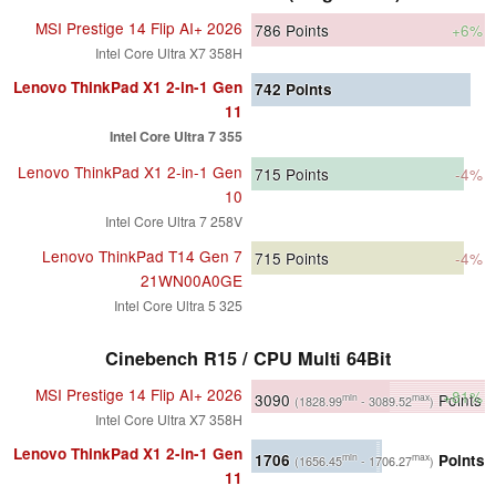
MSI Prestige 14 Flip AI+ 2026
786
Points
+6%
Intel Core Ultra X7 358H
Lenovo ThinkPad X1 2-in-1 Gen
742
Points
11
Intel Core Ultra 7 355
Lenovo ThinkPad X1 2-in-1 Gen
715
Points
-4%
10
Intel Core Ultra 7 258V
Lenovo ThinkPad T14 Gen 7
715
Points
-4%
21WN00A0GE
Intel Core Ultra 5 325
Cinebench R15 / CPU Multi 64Bit
MSI Prestige 14 Flip AI+ 2026
+81%
3090
Points
min
max
(1828.99
- 3089.52
)
Intel Core Ultra X7 358H
Lenovo ThinkPad X1 2-in-1 Gen
1706
Points
min
max
(1656.45
- 1706.27
)
11