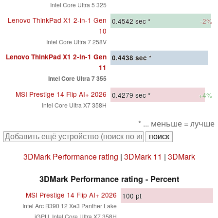
Intel Core Ultra 5 325
Lenovo ThinkPad X1 2-in-1 Gen
0.4542
sec *
-2%
10
Intel Core Ultra 7 258V
Lenovo ThinkPad X1 2-in-1 Gen
0.4438
sec *
11
Intel Core Ultra 7 355
MSI Prestige 14 Flip AI+ 2026
0.4279
sec *
+4%
Intel Core Ultra X7 358H
* ... меньше = лучше
3DMark Performance rating
|
3DMark 11
|
3DMark
3DMark Performance rating - Percent
MSI Prestige 14 Flip AI+ 2026
100
pt
Intel Arc B390 12 Xe3 Panther Lake
iGPU, Intel Core Ultra X7 358H