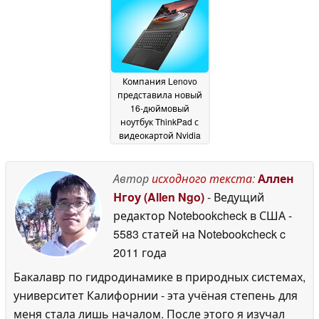
June 2026
June 2026
Компания Lenovo
представила новый
16-дюймовый
ноутбук ThinkPad с
видеокартой Nvidia
GeForce RTX 5070
объемом 12 ГБ и 64
ГБ оперативной
Автор
исходного текста
:
Аллен
памяти LPCAMM2
25
Нгоу (Allen Ngo)
- Ведущий
June 2026
редактор Notebookcheck в США
-
5583 статей на Notebookcheck
c
2011 года
Бакалавр по гидродинамике в природных системах,
университет Калифорнии - эта учёная степень для
меня стала лишь началом. После этого я изучал