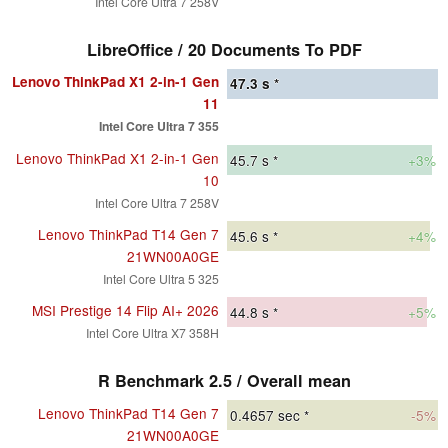
Intel Core Ultra 7 258V
LibreOffice / 20 Documents To PDF
Lenovo ThinkPad X1 2-in-1 Gen
47.3
s *
11
Intel Core Ultra 7 355
Lenovo ThinkPad X1 2-in-1 Gen
45.7
s *
+3%
10
Intel Core Ultra 7 258V
Lenovo ThinkPad T14 Gen 7
45.6
s *
+4%
21WN00A0GE
Intel Core Ultra 5 325
MSI Prestige 14 Flip AI+ 2026
44.8
s *
+5%
Intel Core Ultra X7 358H
R Benchmark 2.5 / Overall mean
Lenovo ThinkPad T14 Gen 7
0.4657
sec *
-5%
21WN00A0GE