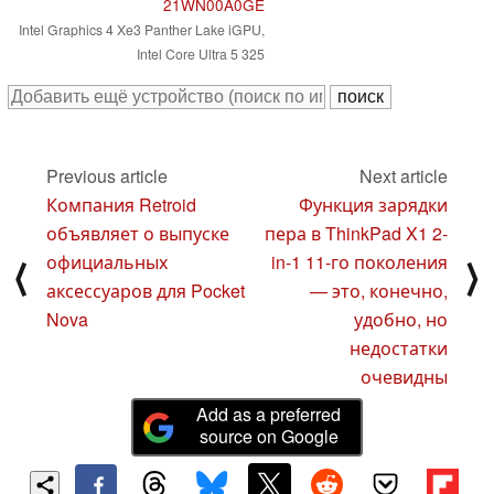
21WN00A0GE
Intel Graphics 4 Xe3 Panther Lake iGPU,
Intel Core Ultra 5 325
Previous article
Next article
Компания Retroid
Функция зарядки
объявляет о выпуске
пера в ThinkPad X1 2-
официальных
in-1 11-го поколения
⟨
⟩
аксессуаров для Pocket
— это, конечно,
Nova
удобно, но
недостатки
очевидны
Add as a preferred
source on Google