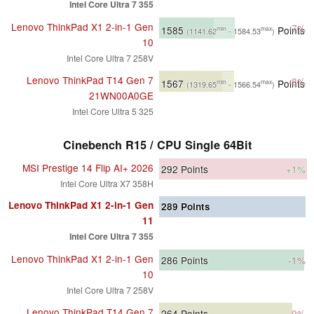
Intel Core Ultra 7 355
Lenovo ThinkPad X1 2-in-1 Gen
-7%
1585
Points
min
max
(1141.62
- 1584.53
)
10
Intel Core Ultra 7 258V
Lenovo ThinkPad T14 Gen 7
-8%
1567
Points
min
max
(1319.65
- 1566.54
)
21WN00A0GE
Intel Core Ultra 5 325
Cinebench R15 / CPU Single 64Bit
MSI Prestige 14 Flip AI+ 2026
292
Points
+1%
Intel Core Ultra X7 358H
Lenovo ThinkPad X1 2-in-1 Gen
289
Points
11
Intel Core Ultra 7 355
Lenovo ThinkPad X1 2-in-1 Gen
286
Points
-1%
10
Intel Core Ultra 7 258V
Lenovo ThinkPad T14 Gen 7
264
Points
-9%