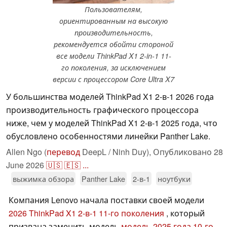
Пользователям,
ориентированным на высокую
производительность,
рекомендуется обойти стороной
все модели ThinkPad X1 2-in-1 11-
го поколения, за исключением
версии с процессором Core Ultra X7
У большинства моделей ThinkPad X1 2-в-1 2026 года
производительность графического процессора
ниже, чем у моделей ThinkPad X1 2-в-1 2025 года, что
обусловлено особенностями линейки Panther Lake.
Allen Ngo (
перевод
DeepL / Ninh Duy),
Опубликовано
28
June 2026
🇺🇸
🇪🇸
...
выжимка обзора
Panther Lake
2-в-1
ноутбуки
Компания Lenovo начала поставки своей модели
2026 ThinkPad X1 2-в-1 11-го поколения
, который
призвана заменить модель
модель 2025 года 10-го