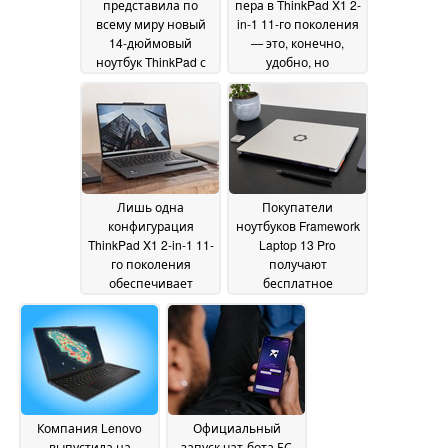
представила по
пера в ThinkPad X1 2-
всему миру новый
in-1 11-го поколения
14-дюймовый
— это, конечно,
ноутбук ThinkPad с
удобно, но
поддержкой 5G и 64
недостатки
ГБ оперативной
очевидны
28 June 2026
памяти
28 June 2026
Лишь одна
Покупатели
конфигурация
ноутбуков Framework
ThinkPad X1 2-in-1 11-
Laptop 13 Pro
го поколения
получают
обеспечивает
бесплатное
значительное
обновление SSD,
повышение
компания снижает
производительности
цены
27 June 2026
графической
системы
28 June 2026
Компания Lenovo
Официальный
выпустила на
запуск чат-бота ЕС