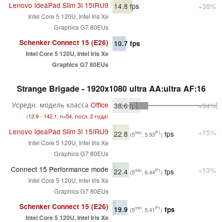
Lenovo IdeaPad Slim 3i 15IRU9
14.8
fps
+38%
Intel Core 5 120U, Intel Iris Xe
Graphics G7 80EUs
Schenker Connect 15 (E26)
10.7
fps
Intel Core 5 120U, Intel Iris Xe
Graphics G7 80EUs
Strange Brigade - 1920x1080 ultra AA:ultra AF:16
Усредн. модель класса
Office
38.6
fps
+94%
(
12.9 - 142.1, n=54, посл. 2 года
)
Lenovo IdeaPad Slim 3i 15IRU9
+15%
22.8
fps
min
P1
(5
, 5.93
)
Intel Core 5 120U, Intel Iris Xe
Graphics G7 80EUs
Connect 15 Performance mode
+13%
22.4
fps
min
P1
(5
, 6.44
)
Intel Core 5 120U, Intel Iris Xe
Graphics G7 80EUs
Schenker Connect 15 (E26)
19.9
fps
min
P1
(5
, 5.41
)
Intel Core 5 120U, Intel Iris Xe