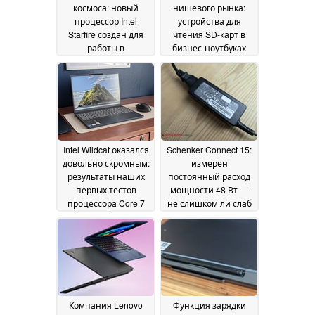
космоса: новый
нишевого рынка:
процессор Intel
устройства для
Starfire создан для
чтения SD-карт в
работы в
бизнес-ноутбуках
космических
являются
условиях
незаменимыми для
14 July 2026
некоторых, но не
имеют значения для
большинства
13 July
2026
Intel Wildcat оказался
Schenker Connect 15:
довольно скромным:
измерен
результаты наших
постоянный расход
первых тестов
мощности 48 Вт —
процессора Core 7
не слишком ли слаб
350 демонстрируют
адаптер питания на
лишь умеренные
45 Вт?
01 July 2026
показатели
производительности
02 July 2026
Компания Lenovo
Функция зарядки