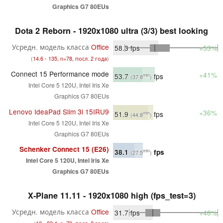
Graphics G7 80EUs
Dota 2 Reborn - 1920x1080 ultra (3/3) best looking
Усредн. модель класса
Office
58.3
fps
+53%
(
14.6 - 135, n=78, посл. 2 года
)
Connect 15 Performance mode
+41%
53.7
fps
min
(37.8
)
Intel Core 5 120U, Intel Iris Xe
Graphics G7 80EUs
Lenovo IdeaPad Slim 3i 15IRU9
+36%
51.9
fps
min
(44.8
)
Intel Core 5 120U, Intel Iris Xe
Graphics G7 80EUs
Schenker Connect 15 (E26)
38.1
fps
min
(27.5
)
Intel Core 5 120U, Intel Iris Xe
Graphics G7 80EUs
X-Plane 11.11 - 1920x1080 high (fps_test=3)
Усредн. модель класса
Office
31.7
fps
+48%