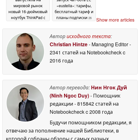
мировой рынок
«eustella»: тарифы,
новый 16-дюймовый
бесплатный тариф и
ноутбук ThinkPad с
планы подписки
26
Show more articles
оперативной
June 2026
памятью LPCAMM2 и
процессором Intel
Автор
исходного текста
:
Panther Lake
27 June
Christian Hintze
- Managing Editor
-
2026
2341 статей на Notebookcheck
c
2016 года
Автор перевода:
Нин Нгок Дуй
(Ninh Ngoc Duy)
- Помощник
редакции
- 815842 статей на
Notebookcheck
c 2008 года
Будучи помощником редакции, я
отвечаю за пополнение нашей Библиотеки, в
которой собраны обзоры с самых разных