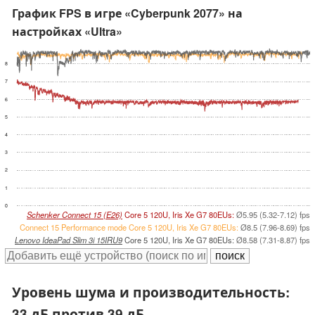
График FPS в игре «Cyberpunk 2077» на
настройках «Ultra»
8
7
6
5
4
3
2
1
0
Schenker Connect 15 (E26)
Core 5 120U, Iris Xe G7 80EUs:
Ø5.95 (5.32-7.12) fps
Connect 15 Performance mode Core 5 120U, Iris Xe G7 80EUs:
Ø8.5 (7.96-8.69) fps
Lenovo IdeaPad Slim 3i 15IRU9
Core 5 120U, Iris Xe G7 80EUs:
Ø8.58 (7.31-8.87) fps
Уровень шума и производительность:
33 дБ против 39 дБ