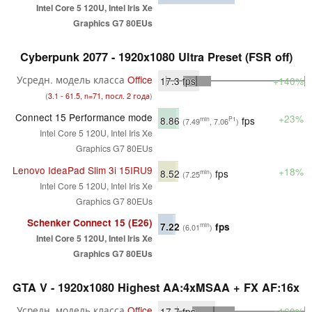
Intel Core 5 120U, Intel Iris Xe
Graphics G7 80EUs
Cyberpunk 2077 - 1920x1080 Ultra Preset (FSR off)
Усредн. модель класса
Office
17.3
fps
+140%
(
3.1 - 61.5, n=71, посл. 2 года
)
Connect 15 Performance mode
+23%
8.86
fps
min
P1
(7.49
, 7.06
)
Intel Core 5 120U, Intel Iris Xe
Graphics G7 80EUs
Lenovo IdeaPad Slim 3i 15IRU9
+18%
8.52
fps
min
(7.25
)
Intel Core 5 120U, Intel Iris Xe
Graphics G7 80EUs
Schenker Connect 15 (E26)
7.22
fps
min
(6.01
)
Intel Core 5 120U, Intel Iris Xe
Graphics G7 80EUs
GTA V - 1920x1080 Highest AA:4xMSAA + FX AF:16x
Усредн. модель класса
Office
17.7
fps
+160%