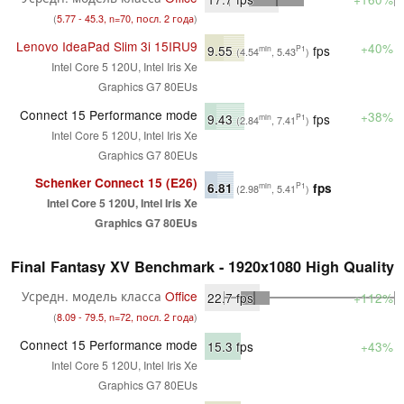
(
5.77 - 45.3, n=70, посл. 2 года
)
Lenovo IdeaPad Slim 3i 15IRU9
+40%
9.55
fps
min
P1
(4.54
, 5.43
)
Intel Core 5 120U, Intel Iris Xe
Graphics G7 80EUs
Connect 15 Performance mode
+38%
9.43
fps
min
P1
(2.84
, 7.41
)
Intel Core 5 120U, Intel Iris Xe
Graphics G7 80EUs
Schenker Connect 15 (E26)
6.81
fps
min
P1
(2.98
, 5.41
)
Intel Core 5 120U, Intel Iris Xe
Graphics G7 80EUs
Final Fantasy XV Benchmark - 1920x1080 High Quality
Усредн. модель класса
Office
22.7
fps
+112%
(
8.09 - 79.5, n=72, посл. 2 года
)
Connect 15 Performance mode
15.3
fps
+43%
Intel Core 5 120U, Intel Iris Xe
Graphics G7 80EUs