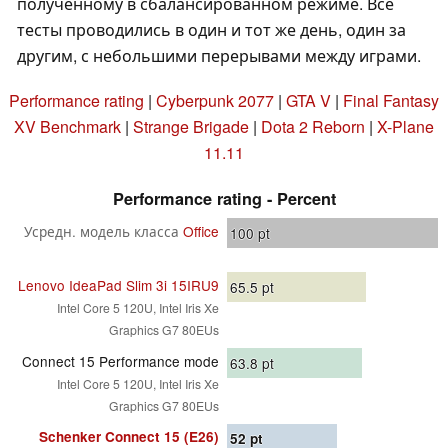
полученному в сбалансированном режиме. Все
тесты проводились в один и тот же день, один за
другим, с небольшими перерывами между играми.
Performance rating
|
Cyberpunk 2077
|
GTA V
|
Final Fantasy
XV Benchmark
|
Strange Brigade
|
Dota 2 Reborn
|
X-Plane
11.11
Performance rating - Percent
Усредн. модель класса
Office
100
pt
Lenovo IdeaPad Slim 3i 15IRU9
65.5
pt
Intel Core 5 120U, Intel Iris Xe
Graphics G7 80EUs
Connect 15 Performance mode
63.8
pt
Intel Core 5 120U, Intel Iris Xe
Graphics G7 80EUs
Schenker Connect 15 (E26)
52
pt