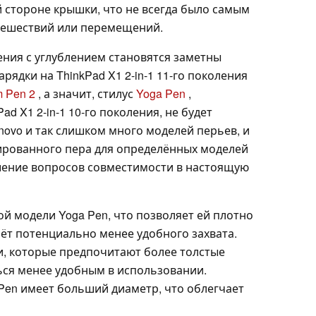
й стороне крышки, что не всегда было самым
тешествий или перемещений.
ния с углублением становятся заметны
арядки на ThinkPad X1 2-in-1 11-го поколения
m Pen 2
, а значит, стилус
Yoga Pen
,
ad X1 2-in-1 10-го поколения, не будет
enovo и так слишком много моделей перьев, и
ированного пера для определённых моделей
шение вопросов совместимости в настоящую
ой модели Yoga Pen, что позволяет ей плотно
счёт потенциально менее удобного захвата.
, которые предпочитают более толстые
ться менее удобным в использовании.
e Pen имеет больший диаметр, что облегчает