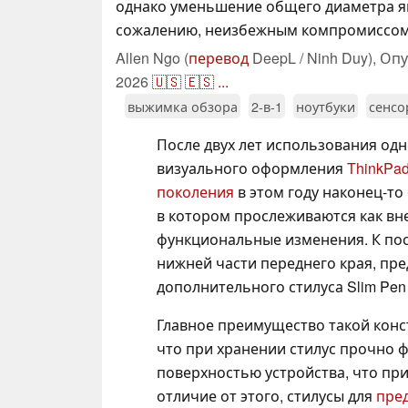
однако уменьшение общего диаметра яв
сожалению, неизбежным компромиссом
Allen Ngo (
перевод
DeepL / Ninh Duy),
Опу
2026
🇺🇸
🇪🇸
...
выжимка обзора
2-в-1
ноутбуки
сенс
После двух лет использования одн
визуального оформления
ThinkPad
поколения
в этом году наконец-то
в котором прослеживаются как вне
функциональные изменения. К пос
нижней части переднего края, пр
дополнительного стилуса Slim Pen 
Главное преимущество такой конст
что при хранении стилус прочно ф
поверхностью устройства, что пр
отличие от этого, стилусы для
пре