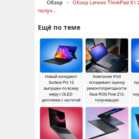
Обзор
•
Обзор Lenovo ThinkPad X1 
получ...
Ещё по теме
Новый конкурент
Компания iFixit
Surface Pro 12
оспаривает оценку
пр
выпущен по всему
ремонтопригодности
миру с OLED-
Asus ROG Flow Z13,
ноу
дисплеем с частотой
получившую
обновления 144 Гц,
максимальный балл
об
более мощным
10 из 10
64
14 July 2026
процессором
Snapdragon X2 Elite и
аккумулятором,
объём которого