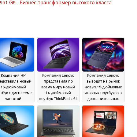
2in1 G9 - Бизнес-трансформер высокого класса
Компания HP
Компания Lenovo
Компания Lenovo
едставила новый
представила по
выводит на рынок
16-дюймовый
всему миру новый
новых 15-дюймовых
тбук с дисплеем с
14-дюймовый
игровых ноутбуков в
частотой
ноутбук ThinkPad с 64
дополнительных
новления 240 Гц,
ГБ оперативной
странах с объемом
 ГБ оперативной
памяти и
видеопамяти до 48
памяти и
облегчённым
ГБ
02 July 2026
видеокартой Arc
корпусом
02 July 2026
B390
02 July 2026