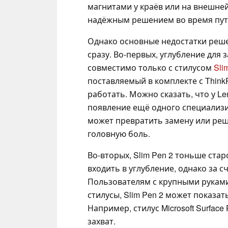
магнитами у краёв или на внешне
надёжным решением во время пу
Однако основные недостатки реше
сразу. Во-первых, углубление для з
совместимо только с стилусом
Sli
поставляемый в комплекте с ThinkP
работать. Можно сказать, что у L
появление ещё одного специализ
может превратить замену или ре
головную боль.
Во-вторых, Slim Pen 2 тоньше стар
входить в углубление, однако за 
Пользователям с крупными руками
стилусы, Slim Pen 2 может показа
Например, стилус Microsoft Surfac
захват.