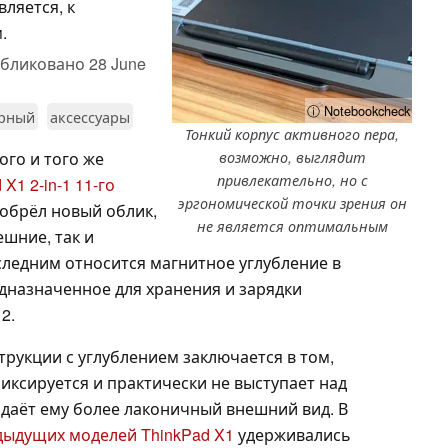
ляется, к
.
бликовано
28 June
ⓘ Notebookcheck
орный
аксессуары
Тонкий корпус активного пера,
ого и того же
возможно, выглядит
привлекательно, но с
 X1 2-in-1 11-го
эргономической точки зрения он
 обрёл новый облик,
не является оптимальным
шние, так и
ледним относится магнитное углубление в
едназначенное для хранения и зарядки
2.
рукции с углублением заключается в том,
иксируется и практически не выступает над
идаёт ему более лаконичный внешний вид. В
дыдущих моделей ThinkPad X1
удерживались