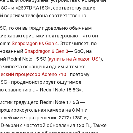
18C» и «2607DRA18G», соответствующие
ой версиям телефона соответственно.
7 5G, то он выглядит довольно обычным
кие характеристики подтверждают, что он
lcomm
Snapdragon 6s Gen 4
. Этот чипсет, по
менованный
Snapdragon 6 Gen 3
— SoC, на
й Redmi Note 15 5G (
купить на Amazon US
),
а чипсета оснащены одним и тем же
еский процессор Adreno 710
, поэтому
17 5G» продемонстрирует ощутимое
 сравнению с « Redmi Note 15 5G».
истик грядущего Redmi Note 17 5G —
верхширокоугольная камера на 8 Мп и
сплей имеет разрешение 2772x1280 и,
D-экран с частотой обновления 120 Гц. Также
дет исключительно об оперативной памяти