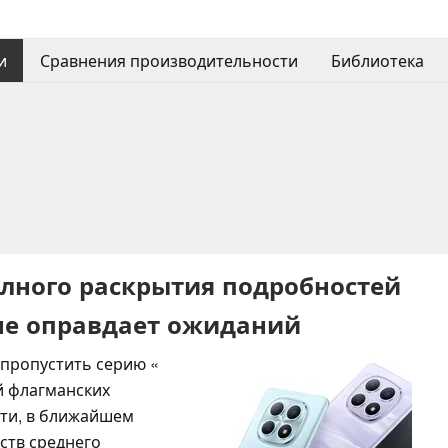
и
Сравнения производительности
Библиотека
полного раскрытия подробностей
 не оправдает ожиданий
 пропустить серию «
ой флагманских
сти, в ближайшем
ств среднего