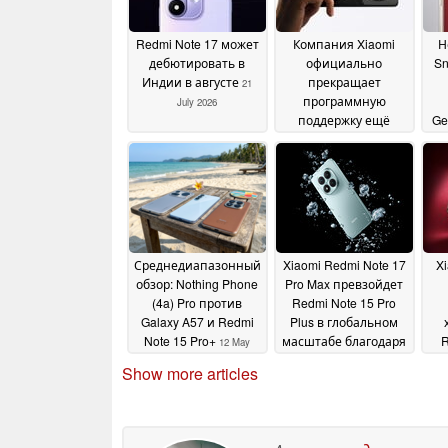
Redmi Note 17 может
Компания Xiaomi
Н
дебютировать в
официально
Sn
Индии в августе
прекращает
21
программную
July 2026
поддержку ещё
Ge
большего числа
смартфонов марок
Xiaomi, Poco и Redmi
05 July 2026
Среднедиапазонный
Xiaomi Redmi Note 17
X
обзор: Nothing Phone
Pro Max превзойдет
(4a) Pro против
Redmi Note 15 Pro
Galaxy A57 и Redmi
Plus в глобальном
Note 15 Pro+
масштабе благодаря
R
12 May
обновлению
Sp
2026
Show more articles
батареи
22 April 2026