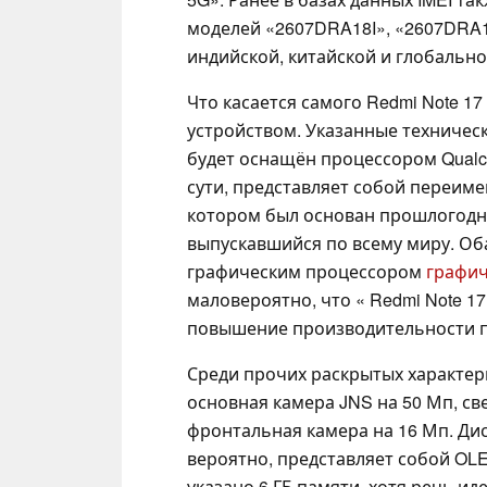
моделей «2607DRA18I», «2607DRA
индийской, китайской и глобальн
Что касается самого Redmi Note 1
устройством. Указанные техничес
будет оснащён процессором Qua
сути, представляет собой переи
котором был основан прошлогодни
выпускавшийся по всему миру. Об
графическим процессором
графич
маловероятно, что « Redmi Note 
повышение производительности по
Среди прочих раскрытых характер
основная камера JNS на 50 Мп, с
фронтальная камера на 16 Мп. Ди
вероятно, представляет собой OLE
указано 6 ГБ памяти, хотя речь и