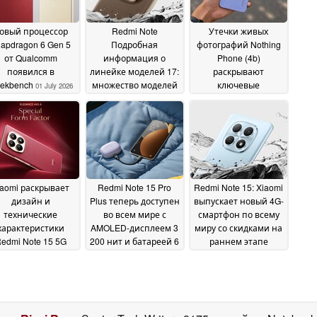
овый процессор
Redmi Note
Утечки живых
apdragon 6 Gen 5
Подробная
фотографий Nothing
от Qualcomm
информация о
Phone (4b)
появился в
линейке моделей 17:
раскрывают
ekbench
множество моделей
ключевые
01 July 2026
со средним ценовым
технические
диапазоном и
характеристики
30
мощными
June 2026
аккумуляторами
30
June 2026
iaomi раскрывает
Redmi Note 15 Pro
Redmi Note 15: Xiaomi
дизайн и
Plus теперь доступен
выпускает новый 4G-
технические
во всем мире с
смартфон по всему
характеристики
AMOLED-дисплеем 3
миру со скидками на
edmi Note 15 5G
200 нит и батареей 6
раннем этапе
ecial Edition
500 мАч
запуска
01 April
15 January 2026
15 January 2026
2026