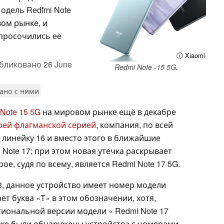
одель Redfmi Note
ом рынке, и
 просочились её
ⓘ Xiaomi
бликовано
26 June
Redmi Note -15 5G.
зано с ними
Note 15 5G
на мировом рынке ещё в декабре
оей флагманской серией
, компания, по всей
 линейку 16 и вместо этого в ближайшие
Note 17; при этом новая утечка раскрывает
ое, судя по всему, является Redmi Note 17 5G.
3, данное устройство имеет номер модели
ет буква «T» в этом обозначении, хотя,
егиональной версии модели « Redmi Note 17
акже были обнаружены устройства с номерами