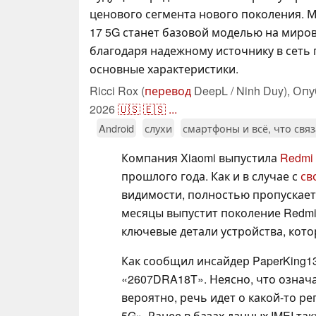
ценового сегмента нового поколения. М
17 5G станет базовой моделью на миров
благодаря надежному источнику в сеть
основные характеристики.
Ricci Rox (
перевод
DeepL / Ninh Duy),
Опу
2026
🇺🇸
🇪🇸
...
Android
слухи
смартфоны и всё, что свя
Компания Xiaomi выпустила
Redmi 
прошлого года. Как и в случае с
св
видимости, полностью пропускает
месяцы выпустит поколение Redmi 
ключевые детали устройства, котор
Как сообщил инсайдер PaperKing1
«2607DRA18T». Неясно, что означа
вероятно, речь идет о какой-то р
5G». Ранее в базах данных IMEI т