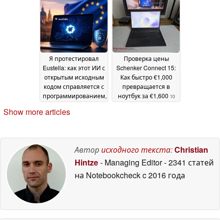
импедансом, LDAC и
aptX Lossless
13 June
2026
Я протестировал
Проверка цены
Eustella: как этот ИИ с
Schenker Connect 15:
открытым исходным
Как быстро €1,000
кодом справляется с
превращается в
программированием,
ноутбук за €1,600
10
планированием
June 2026
Show more articles
настольных ролевых
игр и
повседневными
задачами
12 June 2026
Автор
исходного текста
:
Christian
Hintze
- Managing Editor
- 2341 статей
на Notebookcheck
c 2016 года