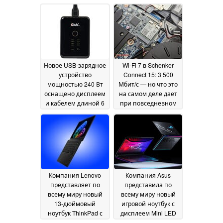
Новое USB-зарядное
Wi-Fi 7 в Schenker
устройство
Connect 15: 3 500
мощностью 240 Вт
Мбит/с — но что это
оснащено дисплеем
на самом деле дает
и кабелем длиной 6
при повседневном
футов
использовании в
20 July 2026
бизнесе?
24 June 2026
Компания Lenovo
Компания Asus
представляет по
представила по
всему миру новый
всему миру новый
13-дюймовый
игровой ноутбук с
ноутбук ThinkPad с
дисплеем Mini LED
компактным
яркостью 1 600 нит и