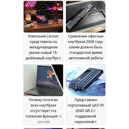
корпусом и
графическим
процессорами Intel
процессором
Lunar Lake
мощностью 175 Вт
20 June 2026
19
June 2026
Компания Lenovo
Сравнение офисных
представила на
ноутбуков 2026 года:
международном
каким должно быть
рынке новый 15-
стандартное время
дюймовый ноутбук с
автономной работы
48 ГБ видеопамяти и
сегодня
16 June 2026
OLED-дисплеем с
частотой
обновления 165 Гц
19
June 2026
Почему почти во
Представлен
всех ноутбуках
портативный ЦАП iFi
отсутствует эта
iDSD GR 2 с
полезная функция
поддержкой
15
наушников с
June 2026
высоким