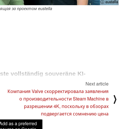
ⓘ eustella
ящая за проектом eustella
rste vollständig souveräne KI-
Next article
Компания Valve скорректировала заявления
⟩
ur, günstigen Preisen für Konsument:innen und 
о производительности Steam Machine в
tpanda und Geizhals bringt das Wiener Startup 
разрешении 4K, поскольку в обзорах
te digitale Souveränität ermöglicht.
подвергается сомнению цена
Top-KI-Modelle von Anthropic für Nicht-US-Amerikaner hat die 
Add as a preferred
Abhängigkeit Europas bei Künstlicher Intelligenz drastisch verdeutlicht. Heute liefert das Wiener Startup 