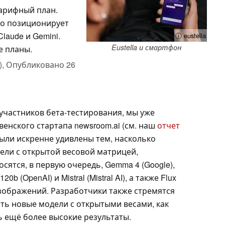
арифный план.
но позиционирует
laude и Gemini.
ⓘ eustella
Eustella и смартфон
е планы.
),
Опубликовано
26
участников бета-тестирования, мы уже
венского стартапа newsroom.ai (см. наш
отчет
были искренне удивлены тем, насколько
ли с открытой весовой матрицей,
осятся, в первую очередь, Gemma 4 (Google),
120b (OpenAI) и Mistral (Mistral AI), а также Flux
 изображений. Разработчики также стремятся
ть новые модели с открытыми весами, как
ь ещё более высокие результаты.