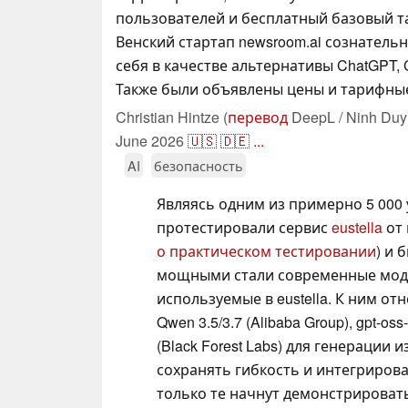
пользователей и бесплатный базовый т
Венский стартап newsroom.ai сознатель
себя в качестве альтернативы ChatGPT, C
Также были объявлены цены и тарифны
Christian Hintze (
перевод
DeepL / Ninh Duy
June 2026
🇺🇸
🇩🇪
...
AI
безопасность
Являясь одним из примерно 5 000 
протестировали сервис
eustella
от 
о практическом тестировании
) и 
мощными стали современные моде
используемые в eustella. К ним отн
Qwen 3.5/3.7 (Alibaba Group), gpt-oss-
(Black Forest Labs) для генерации
сохранять гибкость и интегрирова
только те начнут демонстрироват