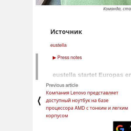
Команда, сто
Источник
eustella
▶
Press notes
eustella startet Europas e
Agenten-Plattform
Previous article
Компания Lenovo представляет
⟨
Mit komplett europäischer Infrastrukt
доступный ноутбук на базе
starken Partnern wie IONOS CLOUD, Bi
процессора AMD с тонким и легким
eustella die erste KI-Plattform, die ech
корпусом
WIEN, 25. Juni 2026
 – Der jüngste Bann der 