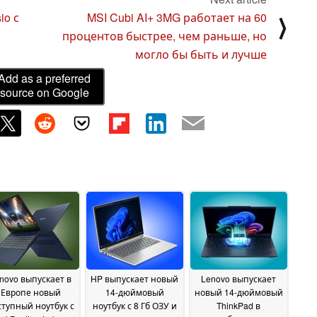
io с
MSI Cubi AI+ 3MG работает на 60
⟩
процентов быстрее, чем раньше, но
могло бы быть и лучше
Add as a preferred
source on Google
novo выпускает в
HP выпускает новый
Lenovo выпускает
Европе новый
14-дюймовый
новый 14-дюймовый
ступный ноутбук с
ноутбук с 8 Гб ОЗУ и
ThinkPad в