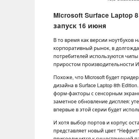
Microsoft Surface Laptop
запуск 16 июня
В то время как версии ноутбуков на
корпоративный рынок, в долгожда
потребителей используются чипы 
приростом производительности И
Похоже, что Microsoft будет прид
дизайна в Surface Laptop 8th Editi
форм-факторы с сенсорным экрано
заметное обновление дисплея: уте
впервые в этой серии будет испол
И хотя выбор портов и корпус ост
представляет новый цвет "Нефрит"
присоединится к существующей па