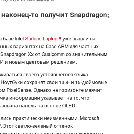
 8 наконец-то получит Snapdragon;
 базе Intel
Surface Laptop 8
уже вышли на
нных вариантах на базе ARM для частных
Snapdragon X2 от Qualcomm со значительным
И и новым цветовым решением.
ерживаться своего устоявшегося языка
on. Ноутбуки сохранят свои 13,8- и 15-дюймовые
м PixelSense. Однако на горизонте маячит
чка информации указывает на то, что
ьзована панель на основе OLED.
ались практически неизменными, Microsoft
. Этот светло-зеленый оттенок
литре из платинового, золотого/дюнного и