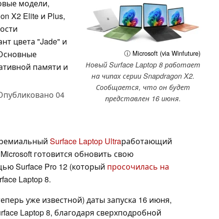
овые модели,
X2 Elite и Plus,
ности
нт цвета "Jade" и
 Основные
ⓘ Microsoft (via Winfuture)
Новый Surface Laptop 8 работает
ративной памяти и
на чипах серии Snapdragon X2.
Сообщается, что он будет
Опубликовано
04
представлен 16 июня.
 премиальный
Surface Laptop Ultra
работающий
 Microsoft готовится обновить свою
ью Surface Pro 12 (который
просочилась на
face Laptop 8.
еперь уже известной) даты запуска 16 июня,
rface Laptop 8, благодаря сверхподробной