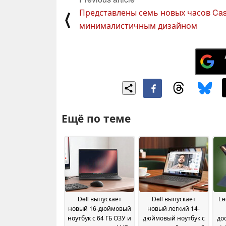
Представлены семь новых часов Cas
⟨
минималистичным дизайном
Ещё по теме
Dell выпускает
Dell выпускает
Le
новый 16-дюймовый
новый легкий 14-
ноутбук с 64 ГБ ОЗУ и
дюймовый ноутбук с
до