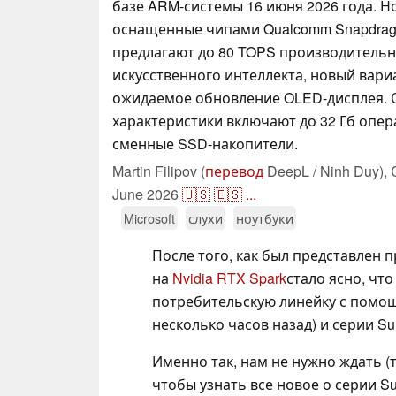
базе ARM-системы 16 июня 2026 года. Н
оснащенные чипами Qualcomm Snapdragon 
предлагают до 80 TOPS производитель
искусственного интеллекта, новый вариа
ожидаемое обновление OLED-дисплея.
характеристики включают до 32 Гб опе
сменные SSD-накопители.
Martin Filipov (
перевод
DeepL / Ninh Duy),
June 2026
🇺🇸
🇪🇸
...
Microsoft
слухи
ноутбуки
После того, как был представлен
на
Nvidia RTX Spark
стало ясно, что
потребительскую линейку с помощ
несколько часов назад) и серии Sur
Именно так, нам не нужно ждать (т
чтобы узнать все новое о серии Su