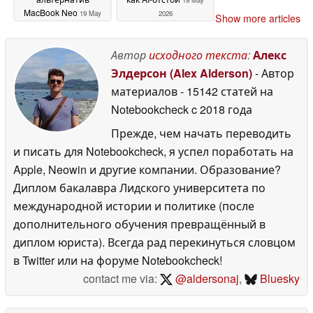
19 May
MacBook Neo
19 May
2026
Show more articles
2026
Автор
исходного текста
:
Алекс
Элдерсон (Alex Alderson)
- Автор
материалов
- 15142 статей на
Notebookcheck
c 2018 года
Прежде, чем начать переводить
и писать для Notebookcheck, я успел поработать на
Apple, Neowin и другие компании. Образование?
Диплом бакалавра Лидского университета по
международной истории и политике (после
дополнительного обучения превращённый в
диплом юриста). Всегда рад перекинуться словцом
в Twitter или на форуме Notebookcheck!
contact me via:
@aldersonaj
,
Bluesky