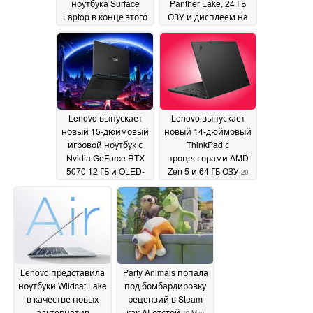
ноутбука Surface
Panther Lake, 24 ГБ
Laptop в конце этого
ОЗУ и дисплеем на
года
25% ярче
20 May 2026
20 May 2026
Lenovo выпускает
Lenovo выпускает
новый 15-дюймовый
новый 14-дюймовый
игровой ноутбук с
ThinkPad с
Nvidia GeForce RTX
процессорами AMD
5070 12 ГБ и OLED-
Zen 5 и 64 ГБ ОЗУ
20
дисплеем с
May 2026
разрешением 1 100
нит
20 May 2026
Lenovo представила
Party Animals попала
ноутбуки Wildcat Lake
под бомбардировку
в качестве новых
рецензий в Steam
альтернатив
как AI-отстой