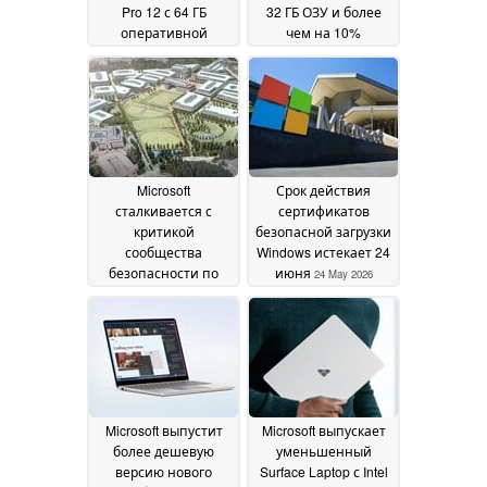
Pro 12 с 64 ГБ
32 ГБ ОЗУ и более
оперативной
чем на 10%
памяти и OLED-
большим временем
дисплеем с частотой
автономной работы,
обновления 120 Гц
чем у старшей
17
модели
June 2026
03 June 2026
Microsoft
Срок действия
сталкивается с
сертификатов
критикой
безопасной загрузки
сообщества
Windows истекает 24
безопасности по
июня
24 May 2026
поводу Nightmare
Eclipse
30 May 2026
Microsoft выпустит
Microsoft выпускает
более дешевую
уменьшенный
версию нового
Surface Laptop с Intel