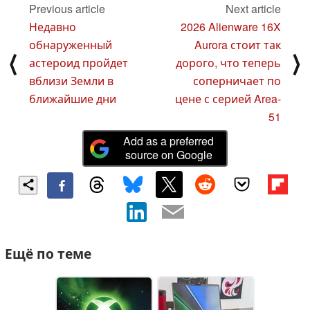
Previous article
Next article
Недавно
2026 Alienware 16X
обнаруженный
Aurora стоит так
⟨
⟩
астероид пройдет
дорого, что теперь
вблизи Земли в
соперничает по
ближайшие дни
цене с серией Area-
51
Add as a preferred
source on Google
Ещё по теме