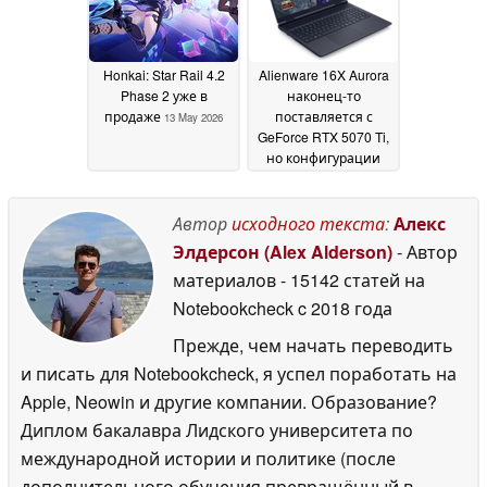
Honkai: Star Rail 4.2
Alienware 16X Aurora
Phase 2 уже в
наконец-то
продаже
поставляется с
13 May 2026
GeForce RTX 5070 Ti,
но конфигурации
могут вызвать
недовольство
13 May
Автор
исходного текста
:
Алекс
2026
Элдерсон (Alex Alderson)
- Автор
материалов
- 15142 статей на
Notebookcheck
c 2018 года
Прежде, чем начать переводить
и писать для Notebookcheck, я успел поработать на
Apple, Neowin и другие компании. Образование?
Диплом бакалавра Лидского университета по
международной истории и политике (после
дополнительного обучения превращённый в