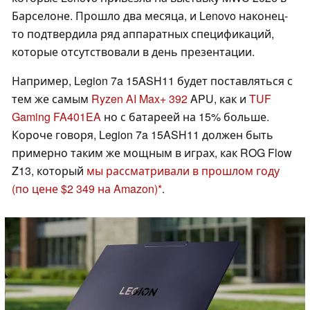
Барселоне. Прошло два месяца, и Lenovo наконец-
то подтвердила ряд аппаратных спецификаций,
которые отсутствовали в день презентации.
Например, Legion 7a 15ASH11 будет поставляться с
тем же самым
Ryzen AI Max+ 392
APU, как и
TUF
Gaming FA401EA
но с батареей на 15% больше.
Короче говоря, Legion 7a 15ASH11 должен быть
примерно таким же мощным в играх, как ROG Flow
Z13, который
мы рассматривали в прошлом году
(по цене $2 349 на Amazon)
.