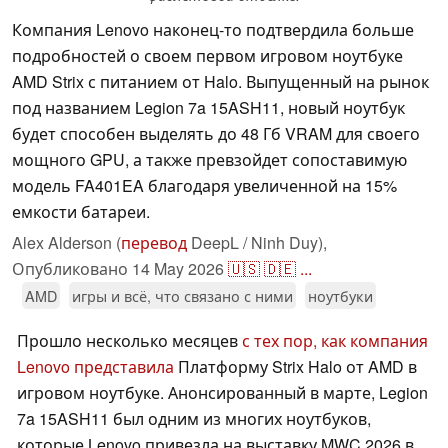
Компания Lenovo наконец-то подтвердила больше
подробностей о своем первом игровом ноутбуке
AMD Strix с питанием от Halo. Выпущенный на рынок
под названием Legion 7a 15ASH11, новый ноутбук
будет способен выделять до 48 Гб VRAM для своего
мощного GPU, а также превзойдет сопоставимую
модель FA401EA благодаря увеличенной на 15%
емкости батареи.
Alex Alderson (
перевод
DeepL / Ninh Duy),
Опубликовано
14 May 2026
🇺🇸
🇩🇪
...
AMD
игры и всё, что связано с ними
ноутбуки
Прошло несколько месяцев
с тех пор, как компания
Lenovo представила
Платформу Strix Halo от AMD в
игровом ноутбуке. Анонсированный в марте, Legion
7a 15ASH11 был одним из многих ноутбуков,
которые Lenovo привезла на выставку MWC 2026 в