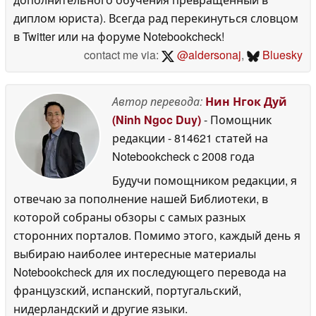
диплом юриста). Всегда рад перекинуться словцом
в Twitter или на форуме Notebookcheck!
contact me via:
@aldersonaj
,
Bluesky
Автор перевода:
Нин Нгок Дуй
(Ninh Ngoc Duy)
- Помощник
редакции
- 814621 статей на
Notebookcheck
c 2008 года
Будучи помощником редакции, я
отвечаю за пополнение нашей Библиотеки, в
которой собраны обзоры с самых разных
сторонних порталов. Помимо этого, каждый день я
выбираю наиболее интересные материалы
Notebookcheck для их последующего перевода на
французский, испанский, португальский,
нидерландский и другие языки.