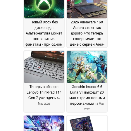
Новый Xbox без
2026 Alienware 16X
дисковода:
Aurora стоит так
Альтернатива может
дорого, что теперь
понравиться
соперничает по
фанатам - при одном
цене с серией Area-
условии
51
14 May 2026
14 May 2026
Теперь в обзоре:
Genshin Impact 6.6
Lenovo ThinkPad T14
Luna VII выходит 20
Gen 7 уже здесь
мая с тремя новыми
14
персонажами
May 2026
13 May
2026