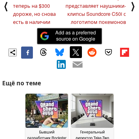
⟨
⟩
теперь на $300
представляет наушники-
дороже, но снова
клипсы Soundcore C50i с
есть в наличии
логотипом покемонов
Add as a preferred
source on Google
Ещё по теме
Бывший
Генеральный
разработчик Rockstar
директор Take-Two