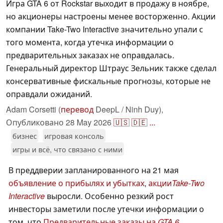
Игра GTA 6 от Rockstar выходит в продажу в ноябре,
но акционеры настроены менее восторженно. Акции
компании Take-Two Interactive значительно упали с
того момента, когда утечка информации о
предварительных заказах не оправдалась.
Генеральный директор Штраус Зельник также сделал
консервативные фискальные прогнозы, которые не
оправдали ожиданий.
Adam Corsetti (
перевод
DeepL / Ninh Duy),
Опубликовано
28 May 2026
🇺🇸
🇩🇪
...
бизнес
игровая консоль
игры и всё, что связано с ними
В преддверии запланированного на 21 мая
объявление о прибылях и убытках
,
акции
Take-Two
Interactive
выросли. Особенно резкий рост
инвесторы заметили после утечки информации о
том, что
Предварительные заказы на
GTA 6