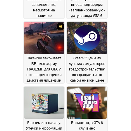
заявляет, что,
вновь подтвердил
несмотря на
«запланированную»
наличие
дату выхода GTA 6,
предзаказов, дата
однако подчеркнул
выхода GTA 6 может
высокие показатели
быть перенесена на
продаж GTA Online
18
более чем 6 месяцев
July 2026
06 August 2026
Take-Two закрывает
Steam: "Один из
RP-платформу
лучших симуляторов
RAGE:MP для GTA V
градостроительства"
после прекращения
возвращается по
действия лицензии
самой низкой цене
29 May 2026
28 May 2026
Вернемся к началу:
Возможно, в GTA 6
Утечки информации
случайно