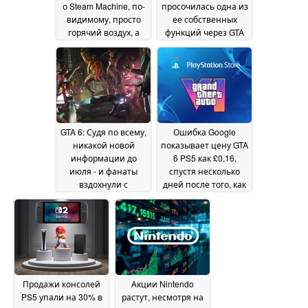
о Steam Machine, по-
просочилась одна из
видимому, просто
ее собственных
горячий воздух, а
функций через GTA
опасения по поводу
Online
25 May 2026
цены растут
28 May
2026
GTA 6: Судя по всему,
Ошибка Google
никакой новой
показывает цену GTA
информации до
6 PS5 как £0,16,
июля - и фанаты
спустя несколько
вздохнули с
дней после того, как
облегчением
утечка информации
22 May
о предварительном
2026
заказе закончилась
21 May 2026
Продажи консолей
Акции Nintendo
PS5 упали на 30% в
растут, несмотря на