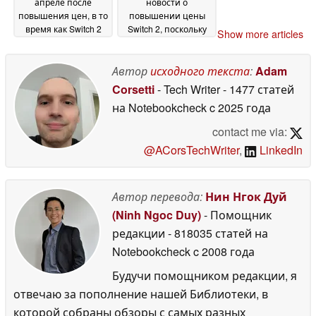
апреле после
новости о
повышения цен, в то
повышении цены
время как Switch 2
Switch 2, поскольку
Show more articles
доминирует
инвесторы
20 May
переключают
2026
внимание на акции
Автор
исходного текста
:
Adam
AI
20 May 2026
Corsetti
- Tech Writer
- 1477 статей
на Notebookcheck
c 2025 года
contact me via:
@ACorsTechWriter
,
LinkedIn
Автор перевода:
Нин Нгок Дуй
(Ninh Ngoc Duy)
- Помощник
редакции
- 818035 статей на
Notebookcheck
c 2008 года
Будучи помощником редакции, я
отвечаю за пополнение нашей Библиотеки, в
которой собраны обзоры с самых разных