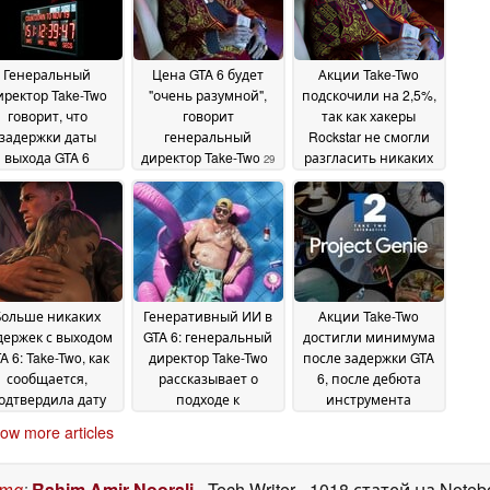
Генеральный
Цена GTA 6 будет
Акции Take-Two
иректор Take-Two
"очень разумной",
подскочили на 2,5%,
говорит, что
говорит
так как хакеры
задержки даты
генеральный
Rockstar не смогли
выхода GTA 6
директор Take-Two
разгласить никаких
29
далось избежать,
существенных
April 2026
вопреки утечке
утечек информации
информации от
о GTA VI
15 April 2026
ockstar
07 May 2026
Больше никаких
Генеративный ИИ в
Акции Take-Two
держек с выходом
GTA 6: генеральный
достигли минимума
A 6: Take-Two, как
директор Take-Two
после задержки GTA
сообщается,
рассказывает о
6, после дебюта
одтвердила дату
подходе к
инструмента
пуска для Sony и
разработке
генеративного ИИ
04 February
ow more articles
rosoft
Project Genie
26 February 2026
2026
31 January
2026
ста
:
Rahim Amir Noorali
- Tech Writer
- 1018 статей на Note