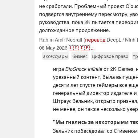
не сработали. Проблемный проект Cloud
подвергся внутреннему пересмотру, ув
руководства, пока 2K пытается переор
долгожданное продолжение.
Rahim Amir Noorali (
перевод
DeepL / Ninh 
08 May 2026
🇺🇸
🇩🇪
...
аксессуары
бизнес
цифровое право
тр
игра
BioShock Infinite
от 2K Games, 
урезанный контент, была выпущена 
десяти лет спустя геймеры все ещ
генеральный директор издателя и м
Штраус Зельник, открыто признал,
не менее, он также несколько увер
"Мы гнались за некоторыми тв
Зельник побеседовал со Стивеном