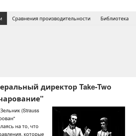
и
Сравнения производительности
Библиотека
неральный директор Take-Two
очарование"
Зельник (Strauss
арован"
лаясь на то, что
равления, которые