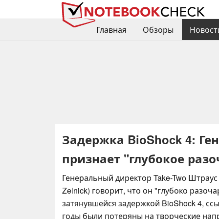
Главная
Обзоры
Новост
Задержка BioShock 4: Ге
признает "глубокое раз
Генеральный директор Take-Two Штраус 
Zelnick) говорит, что он "глубоко разоч
затянувшейся задержкой BioShock 4, ссы
годы были потеряны на творческие нап