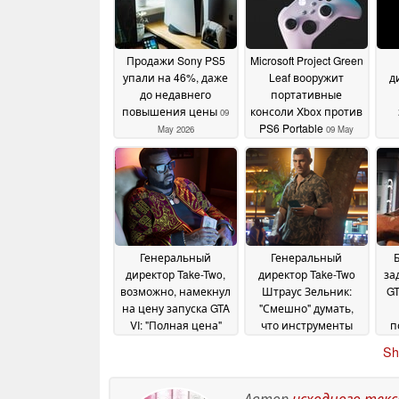
Продажи Sony PS5
Microsoft Project Green
упали на 46%, даже
Leaf вооружит
д
до недавнего
портативные
повышения цены
консоли Xbox против
09
PS6 Portable
May 2026
09 May
у
2026
R
Генеральный
Генеральный
директор Take-Two,
директор Take-Two
за
возможно, намекнул
Штраус Зельник:
GT
на цену запуска GTA
"Смешно" думать,
VI: "Полная цена"
что инструменты
п
может составить
искусственного
за
Sh
$70-$80
интеллекта могут
Mic
20 March 2026
создавать такие
ААА-игры, как Grand
Автор
исходного тек