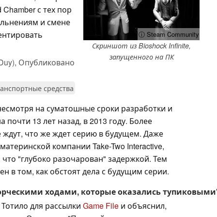
 Chamber с тех пор
ольнениям и смене
иентировать
ⓘ Steam Community
Скриншот из Bioshock Infinite,
запущенного на ПК
Duy),
Опубликовано
анспортные средства
несмотря на суматошные сроки разработки и
почти 13 лет назад, в 2013 году. Более
е ждут, что же ждет серию в будущем. Даже
атеринской компании Take-Two Interactive,
 что "глубоко разочарован" задержкой. Тем
ен в том, как обстоят дела с будущим серии.
орческими ходами, которые оказались тупиковыми
 Тотило для рассылки
Game File
и объяснил,