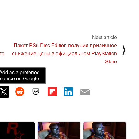
Next article
Пакет PS5 Disc Edition получил приличное
⟩
го
снижение цены в официальном PlayStation
Store
Add as a preferred
source on Google