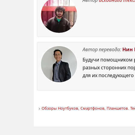
Theft Auto
19 March 2026
Автор перевода:
Нин 
Будучи помощником р
разных сторонних по
для их последующего 
>
Обзоры Ноутбуков, Смартфонов, Планшетов. Те