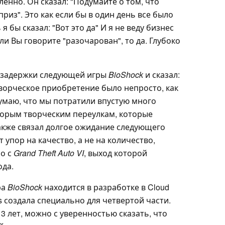
енно. Он сказал: "Подумайте о том, что
риз". Это как если бы в один день все было
 бы сказал: "Вот это да" И я не веду бизнес
ли Вы говорите "разочарован", то да. Глубоко
 задержки следующей игры
BioShock
и сказал:
творческое приобретение было непросто, как
думаю, что мы потратили впустую много
оторым творческим переулкам, которые
акже связал долгое ожидание следующего
т упор на качество, а не на количество,
но с
Grand Theft Auto VI
, выход которой
ода.
ра
BioShock
находится в разработке в Cloud
s создала специально для четвертой части.
3 лет, можно с уверенностью сказать, что