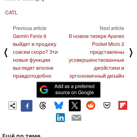
CATL
Previous article
Next article
Garmin Fenix 9
В новом тизере Ayaneo
выйдет в продажу
Pocket Micro 2
⟨
⟩
совсем скоро? Эти
представлены
новые функции
усовершенствованные
выглядят вполне
джойстики и
правдоподобно
эргономичный дизайн
Add as a preferred
source on Google
Ещё по теме