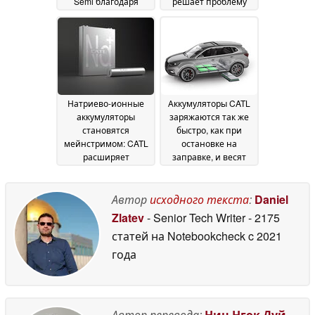
Semi благодаря
решает проблему
глобальной сети
производительности
пунктов замены
EV в холодную
аккумуляторов
погоду с помощью
23 June
простых замен
2026
08 June
2026
Натриево-ионные
Аккумуляторы CATL
аккумуляторы
заряжаются так же
становятся
быстро, как при
мейнстримом: CATL
остановке на
расширяет
заправке, и весят
производство для
меньше "трех
выполнения
взрослых мужчин"
23
рекордно большого
Автор
исходного текста
:
Daniel
April 2026
заказа
30 April 2026
Zlatev
- Senior Tech Writer
- 2175
статей на Notebookcheck
c 2021
года
Автор перевода:
Нин Нгок Дуй