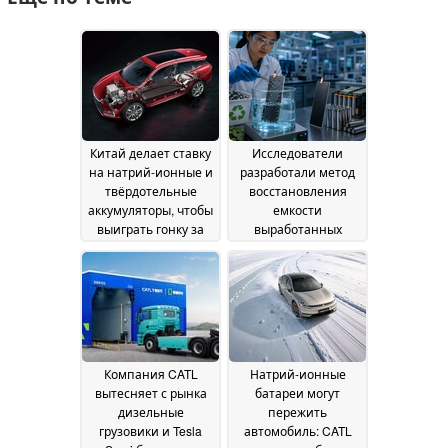
Китай делает ставку
Исследователи
на натрий-ионные и
разработали метод
твёрдотельные
восстановления
аккумуляторы, чтобы
емкости
выиграть гонку за
выработанных
электромобили
литиевых
следующего
аккумуляторов почти
поколения
до 100 %
20 July 2026
28 June 2026
Компания CATL
Натрий-ионные
вытесняет с рынка
батареи могут
дизельные
пережить
грузовики и Tesla
автомобиль: CATL