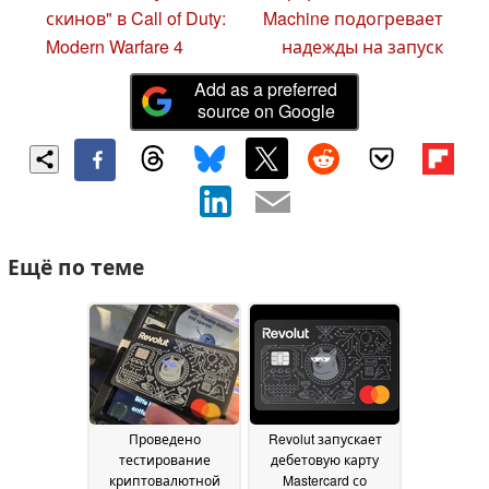
скинов" в Call of Duty:
Machine подогревает
Modern Warfare 4
надежды на запуск
Add as a preferred
source on Google
Ещё по теме
Проведено
Revolut запускает
тестирование
дебетовую карту
криптовалютной
Mastercard со