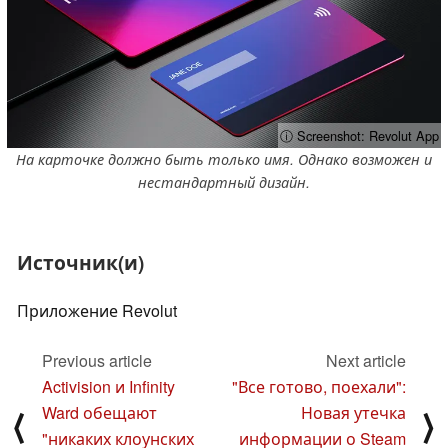
ⓘ Screenshot: Revolut App
На карточке должно быть только имя. Однако возможен и
нестандартный дизайн.
Источник(и)
Приложение Revolut
Previous article
Next article
Activision и Infinity
"Все готово, поехали":
Ward обещают
Новая утечка
⟨
⟩
"никаких клоунских
информации о Steam