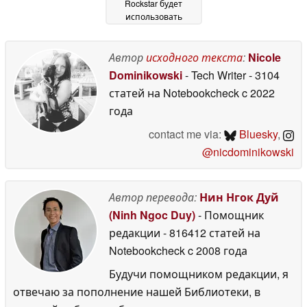
Rockstar будет
использовать
криптовалюту в
качестве оплаты за
выполнение миссий
Автор
исходного текста
:
Nicole
24 February 2026
Dominikowski
- Tech Writer
- 3104
статей на Notebookcheck
c 2022
года
contact me via:
Bluesky
,
@nicdominikowski
Автор перевода:
Нин Нгок Дуй
(Ninh Ngoc Duy)
- Помощник
редакции
- 816412 статей на
Notebookcheck
c 2008 года
Будучи помощником редакции, я
отвечаю за пополнение нашей Библиотеки, в