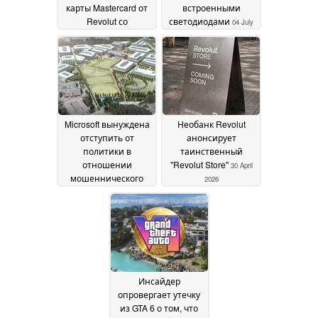
карты Mastercard от
встроенными
Revolut со
светодиодами
04 July
светодиодной
2026
подсветкой
15 July 2026
Microsoft вынуждена
Необанк Revolut
отступить от
анонсирует
политики в
таинственный
отношении
"Revolut Store"
30 April
мошеннического
2026
"нулевого дня"
исследователя
Nightmare Eclipse
07
June 2026
Инсайдер
опровергает утечку
из GTA 6 о том, что