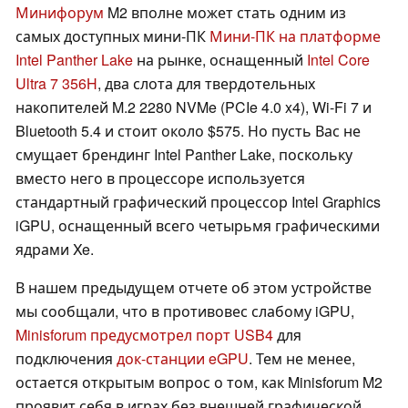
Минифорум
M2 вполне может стать одним из
самых доступных мини-ПК
Мини-ПК на платформе
Intel Panther Lake
на рынке, оснащенный
Intel Core
Ultra 7 356H
, два слота для твердотельных
накопителей M.2 2280 NVMe (PCIe 4.0 x4), Wi-Fi 7 и
Bluetooth 5.4 и стоит около $575. Но пусть Вас не
смущает брендинг Intel Panther Lake, поскольку
вместо него в процессоре используется
стандартный графический процессор Intel Graphics
iGPU, оснащенный всего четырьмя графическими
ядрами Xe.
В нашем предыдущем отчете об этом устройстве
мы сообщали, что в противовес слабому iGPU,
Minisforum предусмотрел порт USB4
для
подключения
док-станции eGPU
. Тем не менее,
остается открытым вопрос о том, как Minisforum M2
проявит себя в играх без внешней графической