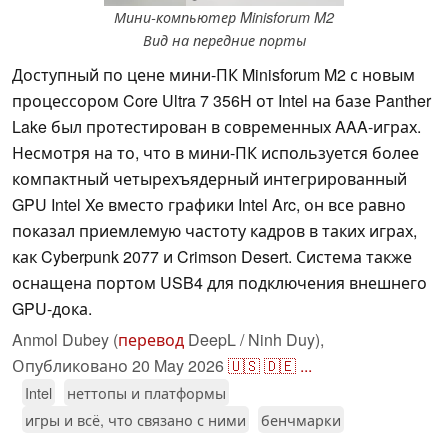
Мини-компьютер Minisforum M2
Вид на передние порты
Доступный по цене мини-ПК Minisforum M2 с новым
процессором Core Ultra 7 356H от Intel на базе Panther
Lake был протестирован в современных AAA-играх.
Несмотря на то, что в мини-ПК используется более
компактный четырехъядерный интегрированный
GPU Intel Xe вместо графики Intel Arc, он все равно
показал приемлемую частоту кадров в таких играх,
как Cyberpunk 2077 и Crimson Desert. Система также
оснащена портом USB4 для подключения внешнего
GPU-дока.
Anmol Dubey (
перевод
DeepL / Ninh Duy),
Опубликовано
20 May 2026
🇺🇸
🇩🇪
...
Intel
неттопы и платформы
игры и всё, что связано с ними
бенчмарки