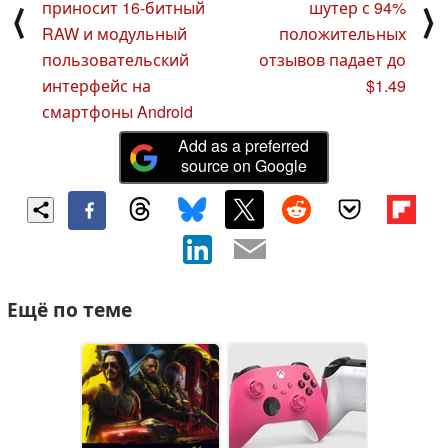
приносит 16-битный
шутер с 94%
⟨
⟩
RAW и модульный
положительных
пользовательский
отзывов падает до
интерфейс на
$1.49
смартфоны Android
Add as a preferred
source on Google
Ещё по теме