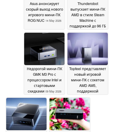
Asus анонсирует
Thunderobot
скорый выход нового
выпускает мини-ПК
игрового мини-ПК
AMD в стиле Steam
ROG NUC
Machine с
14 May 2026
поддержкой до 96 ГБ
VRAM
13 May 2026
Недорогой мини-ПК
Topfeel представляет
GMK M3 Pro с
новый игровой
процессором Intel и
мини-ПК с сокетом
стартовыми
AMD AM5,
скидками
поддержкой
09 May 2026
дискретных GPU и
множеством портов
03 May 2026