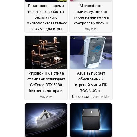
В настоящее время
Microsoft, по-
ведется разработка
видимому, вносит
бесплатного
тихие изменения в
многопользовательского
контроллер Xbox
21
режима для игры
May 2026
«Cyberpunk 2077» с
возможностью
создания
собственных
серверов и боевых
действий на
транспортных
Игровой ПК в стиле
Asus выпускает
средствах
20 June 2026
стимпанк охлаждает
обновленный
GeForce RTX 5080
игровой мини-ПК
без вентилятора
ROG NUC по
20
бросовой цене
May 2026
15 May
2026