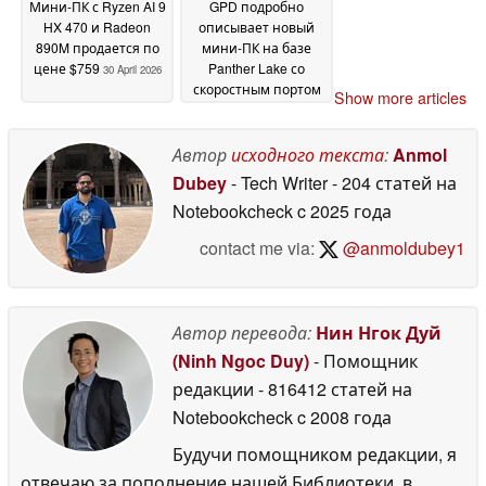
Мини-ПК с Ryzen AI 9
GPD подробно
HX 470 и Radeon
описывает новый
890M продается по
мини-ПК на базе
цене $759
Panther Lake со
30 April 2026
скоростным портом
Show more articles
MCIO eGPU
28 April 2026
Автор
исходного текста
:
Anmol
Dubey
- Tech Writer
- 204 статей на
Notebookcheck
c 2025 года
contact me via:
@anmoldubey1
Автор перевода:
Нин Нгок Дуй
(Ninh Ngoc Duy)
- Помощник
редакции
- 816412 статей на
Notebookcheck
c 2008 года
Будучи помощником редакции, я
отвечаю за пополнение нашей Библиотеки, в