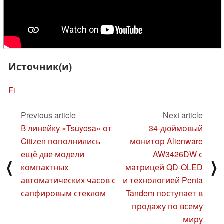
Источник(и)
Fi
Previous article
Next article
В линейку «Tsuyosa» от
34-дюймовый
Citizen пополнились
монитор Alienware
ещё две модели
AW3426DW с
⟨
⟩
компактных
матрицей QD-OLED
автоматических часов с
и технологией Penta
сапфировым стеклом
Tandem поступает в
продажу по всему
миру