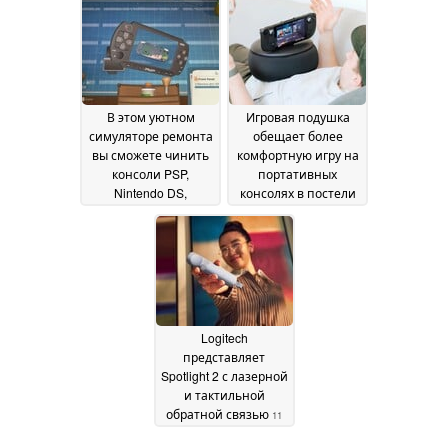
массы, оснащенные
June 2026
дисплеем и
отличающиеся
длительным сроком
службы
аккумулятора
02 July
В этом уютном
Игровая подушка
2026
симуляторе ремонта
обещает более
вы сможете чинить
комфортную игру на
консоли PSP,
портативных
Nintendo DS,
консолях в постели
раскладные
без онемения рук
12
мобильные
June 2026
телефоны и ретро-
технику в Акихабаре
2000-х годов
20 June
2026
Logitech
представляет
Spotlight 2 с лазерной
и тактильной
обратной связью
11
June 2026