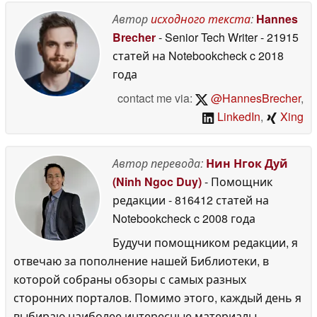
Автор
исходного текста
:
Hannes
Brecher
- Senior Tech Writer
- 21915
статей на Notebookcheck
c 2018
года
contact me via:
@HannesBrecher
,
LinkedIn
,
Xing
Автор перевода:
Нин Нгок Дуй
(Ninh Ngoc Duy)
- Помощник
редакции
- 816412 статей на
Notebookcheck
c 2008 года
Будучи помощником редакции, я
отвечаю за пополнение нашей Библиотеки, в
которой собраны обзоры с самых разных
сторонних порталов. Помимо этого, каждый день я
выбираю наиболее интересные материалы