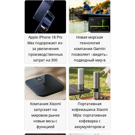
временем
более низкой
автономной работы
скорости загрузки
21
и поддержкой Wi-Fi
July 2026
22 July 2026
Apple iPhone 18 Pro
Новая морская
Max подорожает из-
технология
за увеличения
компании Garmin
производственных
позволяет «видеть»
затрат на 300
подводный мир в
долларов
режиме реального
10 July 2026
времени
08 July 2026
Компания Xiaomi
Портативная
запускает на
кофемашина Xiaomi
мировом рынке
Mijia: портативная
новые весы с
кофеварка с
функцией
аккумулятором и
измерения жировой
давлением 20 бар
25