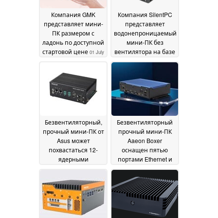
Компания GMK
Компания SilentPC
представляет мини-
представляет
ПК размером с
водонепроницаемый
ладонь по доступной
мини-ПК без
стартовой цене
вентилятора на базе
01 July
процессоров AMD
2026
Ryzen 9000X
30 June
2026
Безвентиляторный,
Безвентиляторный
прочный мини-ПК от
прочный мини-ПК
Asus может
Aaeon Boxer
похвастаться 12-
оснащен пятью
ядерными
портами Ethernet и
процессорами и
до 96 ГБ памяти по
четырьмя портами
премиальной цене
Ethernet LAN
06 February
26 October 2025
2026