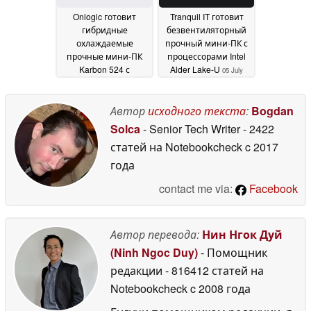
Onlogic готовит
Tranquil IT готовит
гибридные
безвентиляторный
охлаждаемые
прочный мини-ПК с
прочные мини-ПК
процессорами Intel
Karbon 524 с
Alder Lake-U
05 July
процессорами Intel
2024
Ultra Core 100H и
графическими
Автор
исходного текста
:
Bogdan
процессорами Nvidia
Solca
- Senior Tech Writer
- 2422
SFF Ada
10 September
статей на Notebookcheck
c 2017
2025
года
contact me via:
Facebook
Автор перевода:
Нин Нгок Дуй
(Ninh Ngoc Duy)
- Помощник
редакции
- 816412 статей на
Notebookcheck
c 2008 года