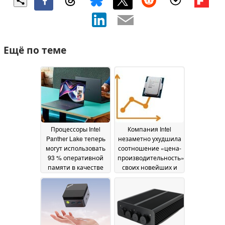
Ещё по теме
Процессоры Intel
Компания Intel
Panther Lake теперь
незаметно ухудшила
могут использовать
соотношение «цена-
93 % оперативной
производительность»
памяти в качестве
своих новейших и
видеопамяти
превосходных
03 July
процессоров серии
2026
Arrow Lake Refresh
02
July 2026