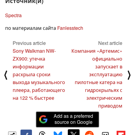
Источник(и)
Spectra
по материалам сайта
Fanlesstech
Previous article
Next article
Sony Walkman NW-
Компания «Артемис»
ZX900: утечка
официально
информации
запускает в
⟨
⟩
раскрыла сроки
эксплуатацию
выхода музыкального
пилотные катера на
плеера, работающего
гидрокрыльях с
на 122 % быстрее
электрическим
приводом
Add as a preferred
source on Google