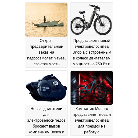
Открыт
Представлен новый
предварительный
электровелосипед
заказ на
Urtopia с встроенным
гидросамолёт Navee,
в колесо двигателем
его стоимость
мощностью 750 Вт и
составляет всего 10
аккумулятором
тысяч
емкостью 802 Вт·ч
04 July 2026
27
June 2026
Новые двигатели
Компания Monarc
для
представляет новый
электровелосипедов
электровелосипед
бросают вызов
для поездок на
компаниям Bosch и
работу с
Amflow благодаря
впечатляющим