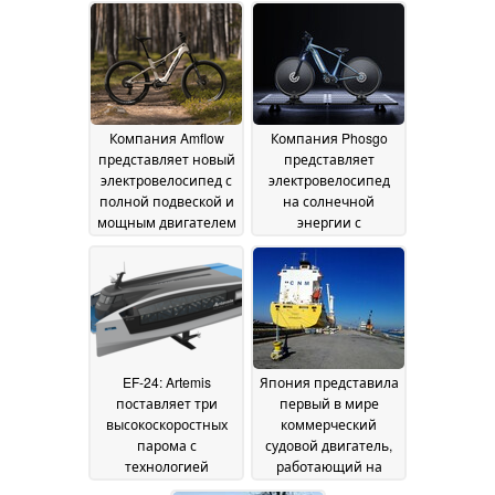
встроенному
запасом хода в 130
переключателю
миль
25 June 2026
передач и
крутящему моменту
до 150 Нм
27 June 2026
Компания Amflow
Компания Phosgo
представляет новый
представляет
электровелосипед с
электровелосипед
полной подвеской и
на солнечной
мощным двигателем
энергии с
DJI Avinox
впечатляющим
25 June 2026
запасом хода в 120
миль
22 June 2026
EF-24: Artemis
Япония представила
поставляет три
первый в мире
высокоскоростных
коммерческий
парома с
судовой двигатель,
технологией
работающий на
подводных крыльев
аммиаке
03 September