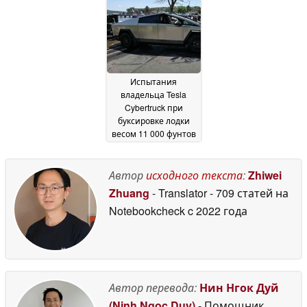
в Белфаст для
2025
оснащения
27 January
2026
Испытания
владельца Tesla
Cybertruck при
буксировке лодки
весом 11 000 фунтов
доказывают,
насколько
непрактична эта
Автор
исходного текста
:
Zhiwei
модель на больших
Zhuang
- Translator
- 709 статей на
расстояниях
26 June
Notebookcheck
c 2022 года
2024
Автор перевода:
Нин Нгок Дуй
(Ninh Ngoc Duy)
- Помощник