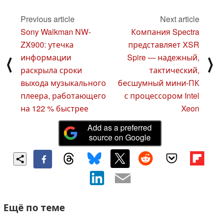
Previous article
Next article
Sony Walkman NW-
Компания Spectra
ZX900: утечка
представляет XSR
информации
Spire — надежный,
⟨
⟩
раскрыла сроки
тактический,
выхода музыкального
бесшумный мини-ПК
плеера, работающего
с процессором Intel
на 122 % быстрее
Xeon
Add as a preferred
source on Google
Ещё по теме