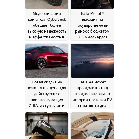
Модернизация
Tesla Model Y
двигателя Cybertruck
выходит на
обещает более
государственный
высокую надежность
рынок с бюджетом
и эффективность в
500 миллиардов
рамках
долларов в качестве
потенциального
предвестника
отзыва громкого
одобрения FSD в
переднего двигателя
Китае
05 July 2024
в ранних моделях
06
July 2024
Новая скидка на
Tesla не может
Tesla EV введена для
преодолеть спад
действующих
продаж: впервые в
военнослужащих
истории поставки EV
США, их супругов и
снижаются два
ветеранов
квартала подряд
04 July 2024
04
July 2024