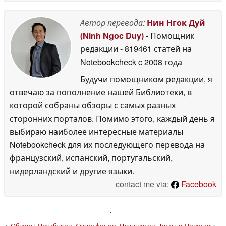
Автор перевода:
Нин Нгок Дуй
(Ninh Ngoc Duy)
- Помощник
редакции
- 819461 статей на
Notebookcheck
c 2008 года
Будучи помощником редакции, я
отвечаю за пополнение нашей Библиотеки, в
которой собраны обзоры с самых разных
сторонних порталов. Помимо этого, каждый день я
выбираю наиболее интересные материалы
Notebookcheck для их последующего перевода на
французский, испанский, португальский,
нидерландский и другие языки.
contact me via:
Facebook
'
>
Обзоры Ноутбуков, Смартфонов, Планшетов. Тесты и Новости
>