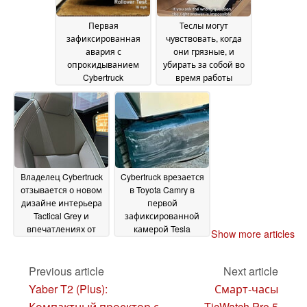
Первая
Теслы могут
зафиксированная
чувствовать, когда
авария с
они грязные, и
опрокидыванием
убирать за собой во
Cybertruck
время работы
подчеркивает
Cybercab
02 July 2024
недостатки
маркетинга Tesla -
возможно, грузовику
не стоит изображать
из себя спортивный
автомобиль
04 July
Владелец Cybertruck
Cybertruck врезается
2024
отзывается о новом
в Toyota Camry в
дизайне интерьера
первой
Tactical Grey и
зафиксированной
впечатлениях от
камерой Tesla
Show more articles
доставки
аварии с грузовиком
30 June 2024
из нержавеющей
стали
Previous article
Next article
30 June 2024
Yaber T2 (Plus):
Смарт-часы
Компактный проектор с
TicWatch Pro 5