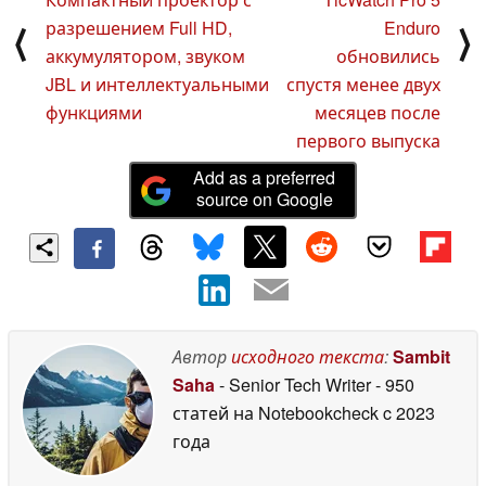
разрешением Full HD,
Enduro
⟨
⟩
аккумулятором, звуком
обновились
JBL и интеллектуальными
спустя менее двух
функциями
месяцев после
первого выпуска
Add as a preferred
source on Google
Автор
исходного текста
:
Sambit
Saha
- Senior Tech Writer
- 950
статей на Notebookcheck
c 2023
года