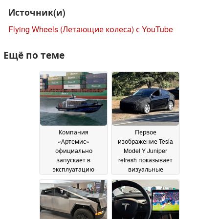
Источник(и)
Flying Wheels (Летающие колеса) с YouTube
Ещё по теме
Компания
Первое
«Артемис»
изображение Tesla
официально
Model Y Juniper
запускает в
refresh показывает
эксплуатацию
визуальные
пилотные катера на
обновления и
гидрокрыльях с
намекает на скорый
электрическим
выпуск
08 July 2024
приводом
29 June 2026