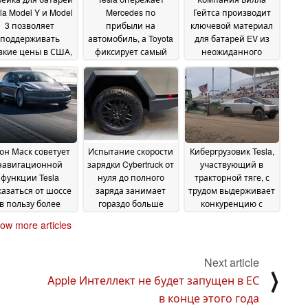
la Model Y и Model
Mercedes по
Гейтса производит
3 позволяет
прибыли на
ключевой материал
поддерживать
автомобиль, а Toyota
для батарей EV из
зкие цены в США,
фиксирует самый
неожиданного
обходя правила
большой рост маржи
источника: метана
25
налогового
26 June 2024
June 2024
имулирования IRA
26 June 2024
он Маск советует
Испытание скорости
Кибергрузовик Tesla,
навигационной
зарядки Cybertruck от
участвующий в
функции Tesla
нуля до полного
тракторной тяге, с
казаться от шоссе
заряда занимает
трудом выдерживает
в пользу более
гораздо больше
конкуренцию с
живописных
времени, чем
дизельным RAM
ow more articles
ршрутов
предполагает 800-
Cummins
25 June 2024
24 June 2024
вольтовая силовая
установка
24 June 2024
Next article
⟩
Apple Интеллект не будет запущен в ЕС
в конце этого года