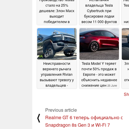
стало на 25%
владельца Tesla
Tes
дешевле: Элон Маск
Cybertruck при
выходит
буксировке лодки
победителем в
весом 11 000 фунтов
ни
ценовой войне даже
доказывают,
без налоговых льгот
насколько
непрактична эта
ст
27 June 2024
модель на больших
расстояниях
26 June
2024
Неисправности
Tesla Model Y теряет
Эл
верхнего рычага
почти 50% продаж в
управления Rivian
Европе - это может
вызывают тревогу у
объяснить недавнее
от
владельцев -
снижение цен
25 June
похоже, виноваты
2024
Sh
сервисные центры
ма
25
June 2024
Previous article
⟨
Realme GT 6 теперь официально с
Snapdragon 8s Gen 3 и Wi-Fi 7