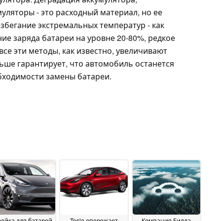
муляторы - это расходный материал, но ее
збегание экстремальных температур - как
ние заряда батареи на уровне 20-80%, редкое
все эти методы, как известно, увеличивают
ьше гарантирует, что автомобиль останется
бходимости замены батареи.
ейка для батарей
Tesla опережает
Компания Билла