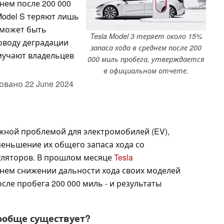
днем после 200 000
 Model S теряют лишь
 может быть
Tesla Model 3 теряет около 15%
оводу деградации
запаса хода в среднем после 200
 мучают владельцев
000 миль пробега, утверждается
в официальном отчете.
овано
22 June 2024
жной проблемой для электромобилей (EV),
меньшение их общего запаса хода со
уляторов. В прошлом месяце
Tesla
нем снижении дальности хода своих моделей
сле пробега 200 000 миль - и результаты
ообще существует?