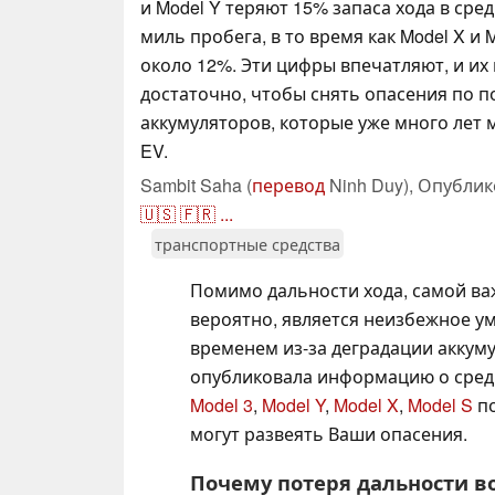
и Model Y теряют 15% запаса хода в сре
миль пробега, в то время как Model X и
около 12%. Эти цифры впечатляют, и их
достаточно, чтобы снять опасения по п
аккумуляторов, которые уже много лет
EV.
Sambit Saha (
перевод
Ninh Duy),
Опублик
🇺🇸
🇫🇷
...
транспортные средства
Помимо дальности хода, самой ва
вероятно, является неизбежное у
временем из-за деградации аккум
опубликовала информацию о сред
Model 3
,
Model Y
,
Model X
,
Model S
по
могут развеять Ваши опасения.
Почему потеря дальности в