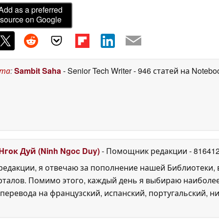
Add as a preferred
source on Google
ста
:
Sambit Saha
- Senior Tech Writer
- 946 статей на Notebo
Нгок Дуй (Ninh Ngoc Duy)
- Помощник редакции
- 81641
едакции, я отвечаю за пополнение нашей Библиотеки, 
рталов. Помимо этого, каждый день я выбираю наиболе
перевода на французский, испанский, португальский, ни