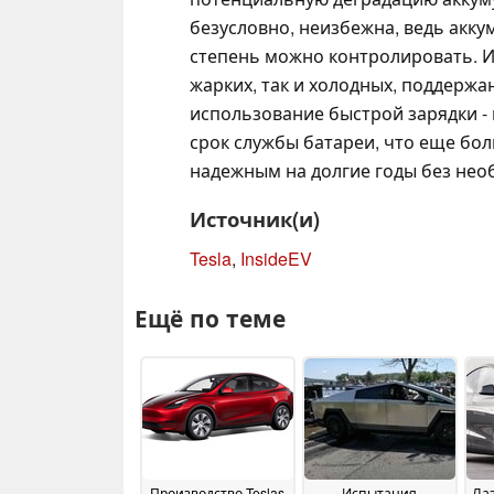
безусловно, неизбежна, ведь акку
степень можно контролировать. И
жарких, так и холодных, поддержа
использование быстрой зарядки - 
срок службы батареи, что еще бол
надежным на долгие годы без нео
Источник(и)
Tesla
,
InsideEV
Ещё по теме
Производство Teslas
Испытания
Лаз