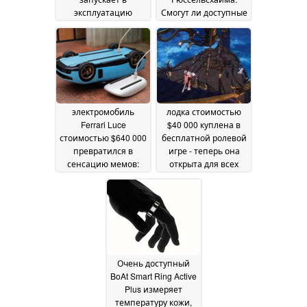
эксплуатацию
Смогут ли доступные
пилотные катера на
электромобили
гидрокрыльях с
стоимостью 25 000
электрическим
евро с китайскими
приводом
технологиями
29 June 2026
изменить
ситуацию?
09 June 2026
электромобиль
лодка стоимостью
Ferrari Luce
$40 000 куплена в
стоимостью $640 000
бесплатной ролевой
превратился в
игре - теперь она
сенсацию мемов:
открыта для всех
Невыпущенный
игроков
25 November
Apple автомобиль
2025
или волшебная
мышь?
27 May 2026
Очень доступный
BoAt Smart Ring Active
Plus измеряет
температуру кожи,