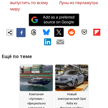
выпустить по всему
Луны из перламутра
миру
Add as a preferred
source on Google
Ещё по теме
Компания
Новый
«Артемис»
электрический Opel
официально
Astra из
запускает в
Рюссельсхайма: