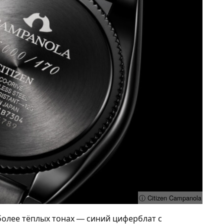
ⓘ Citizen Campanola
олее тёплых тонах — синий циферблат с