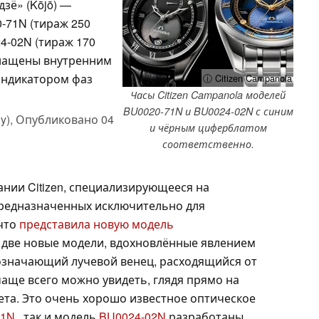
зё» (Kōjō) —
-71N (тираж 250
4-02N (тираж 170
снащены внутренним
индикатором фаз
ⓘ Citizen Campanola
Часы Citizen Campanola моделей
BU0020-71N и BU0024-02N с синим
y),
Опубликовано
04
и чёрным циферблатом
соответственно.
нии Citizen, специализирующееся на
предназначенных исключительно для
 что
представила новую модель
а две новые модели, вдохновлённые явлением
бозначающий лучевой венец, расходящийся от
чаще всего можно увидеть, глядя прямо на
ета. Это очень хорошо известное оптическое
71N
, так и модель
BU0024-02N
разработаны