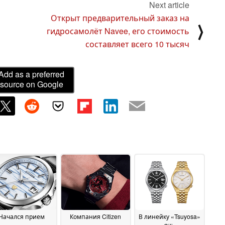
Next article
Открыт предварительный заказ на
⟩
гидросамолёт Navee, его стоимость
составляет всего 10 тысяч
Add as a preferred
source on Google
Начался прием
Компания Citizen
В линейку «Tsuyosa»