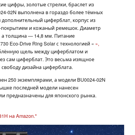
ие цифры, золотые стрелки, браслет из
24-02N выполнена в гораздо более тёмных
 дополнительный циферблат, корпус из
-покрытием и кожаный ремешок. Диаметр
, а толщина — 14,8 мм. Питание
30 Eco-Drive Ring Solar с технологией «
»,
ублённую щель между циферблатом и
ез сам циферблат. Это весьма изящное
 свободу дизайна циферблата.
ен 250 экземплярами, а модели BU0024-02N
рышке последней модели нанесен
и предназначены для японского рынка.
81H на Amazon.