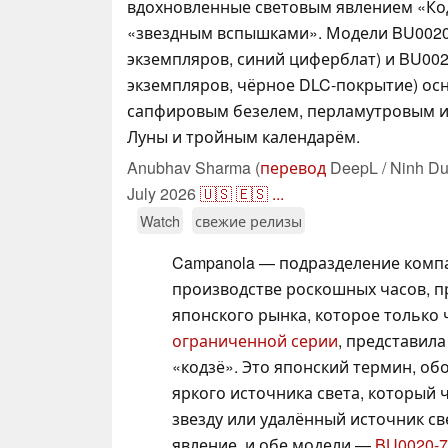
вдохновленные световым явлением «Код
«звездным вспышками». Модели BU0020
экземпляров, синий циферблат) и BU002
экземпляров, чёрное DLC-покрытие) о
сапфировым безелем, перламутровым 
Луны и тройным календарём.
Anubhav Sharma (
перевод
DeepL / Ninh Du
July 2026
🇺🇸
🇪🇸
...
Watch
свежие релизы
Campanola — подразделение компа
производстве роскошных часов, 
японского рынка, которое только
ограниченной серии
, представил
«кодзё». Это японский термин, о
яркого источника света, который 
звезду или удалённый источник св
явление, и обе модели —
BU0020-