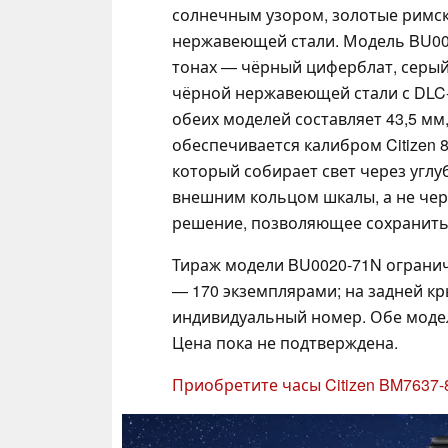
солнечным узором, золотые римск
нержавеющей стали. Модель BU00
тонах — чёрный циферблат, серый
чёрной нержавеющей стали с DLC
обеих моделей составляет 43,5 мм
обеспечивается калибром Citizen 87
который собирает свет через угл
внешним кольцом шкалы, а не чер
решение, позволяющее сохранить
Тираж модели BU0020-71N огранич
— 170 экземплярами; на задней к
индивидуальный номер. Обе модел
Цена пока не подтверждена.
Приобретите часы Citizen BM7637-