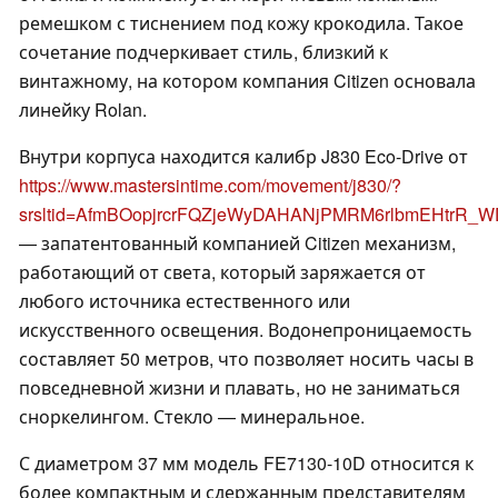
ремешком с тиснением под кожу крокодила. Такое
сочетание подчеркивает стиль, близкий к
винтажному, на котором компания Citizen основала
линейку Rolan.
Внутри корпуса находится калибр J830 Eco-Drive от
https://www.mastersintime.com/movement/j830/?
srsltid=AfmBOopjrcrFQZjeWyDAHANjPMRM6rlbmEHtrR
— запатентованный компанией Citizen механизм,
работающий от света, который заряжается от
любого источника естественного или
искусственного освещения. Водонепроницаемость
составляет 50 метров, что позволяет носить часы в
повседневной жизни и плавать, но не заниматься
сноркелингом. Стекло — минеральное.
С диаметром 37 мм модель FE7130-10D относится к
более компактным и сдержанным представителям