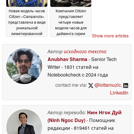
утренним туманом
03
2026
July 2026
Новая модель часов
Компания Citizen
Citizen «Campanola»
представляет
представлена в виде
четыре новые
уникальной
модели часов для
лимитированной
дайвинга серии
Show more articles
серии с
Promaster Marine в
вращающимся
обновленной
циферблатом,
цветовой гамме и с
Автор
исходного текста
:
украшенным 452
новым калибром
Anubhav Sharma
- Senior Tech
звёздами
Eco-Drive E118
01 July 2026
01 July
Writer
- 1831 статей на
2026
Notebookcheck
c 2024 года
contact me via:
@lottamuzic
,
LinkedIn
Автор перевода:
Нин Нгок Дуй
(Ninh Ngoc Duy)
- Помощник
редакции
- 819461 статей на