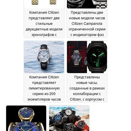
Компания Citizen
Представлены две
представляет две
новые модели часов
стильные
Citizen Campanola
двухцветные модели
ограниченной серии
хронографов с
с индикатором фаз
технологией Eco-
Луны из перламутра
Drive и
04 July 2026
текстурированными
циферблатами
07 July
2026
Компания Citizen
Представлены
представляет
новые часы,
лимитированную
созданные в рамках
серию из 200
коллаборации с
экземпляров часов
Citizen, с корпусом с
Eco-Drive с
чёрным ионным
циферблатом из
покрытием и
бумаги «васи»,
светящимся в
дизайн которого
темноте
вдохновлён
циферблатом
02 July