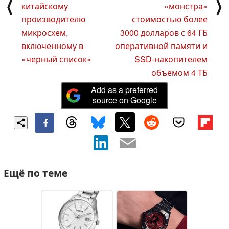
⟨
⟩
китайскому
«монстра»
производителю
стоимостью более
микросхем,
3000 долларов с 64 ГБ
включенному в
оперативной памяти и
«черный список»
SSD-накопителем
объёмом 4 ТБ
Add as a preferred
source on Google
Ещё по теме