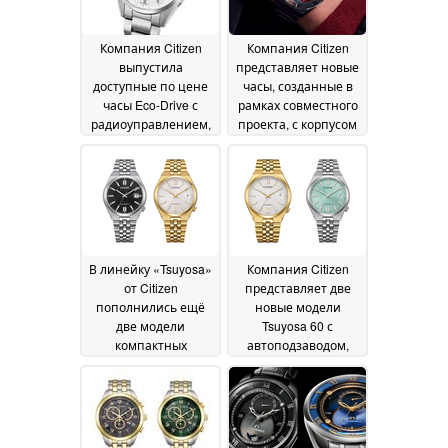
Компания Citizen
Компания Citizen
выпустила
представляет новые
доступные по цене
часы, созданные в
часы Eco-Drive с
рамках совместного
радиоуправлением,
проекта, с корпусом
оснащённые
из стали с серым
безелем с
ионным покрытием
функциями Direct
и сапфировым
Flight и UTC
стеклом
01 August
18 July 2026
2026
В линейку «Tsuyosa»
Компания Citizen
от Citizen
представляет две
пополнились ещё
новые модели
две модели
Tsuyosa 60 с
компактных
автоподзаводом,
автоматических
сапфировым
часов с сапфировым
стеклом и
стеклом
гильошированным
09 July 2026
узором
07 July 2026