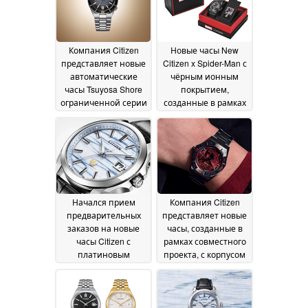
July 2026
Компания Citizen
Новые часы New
представляет новые
Citizen x Spider-Man с
автоматические
чёрным ионным
часы Tsuyosa Shore
покрытием,
ограниченной серии
созданные в рамках
с винтажным
совместной
дизайном
коллекции, теперь
23 July 2026
доступны для
покупки в США
23 July
2026
Начался прием
Компания Citizen
предварительных
представляет новые
заказов на новые
часы, созданные в
часы Citizen с
рамках совместного
платиновым
проекта, с корпусом
циферблатом «Washi
из стали с серым
paper» в
ионным покрытием
ограниченной серии
и сапфировым
стеклом
19 July 2026
18 July 2026