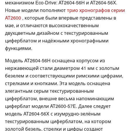
механизмом Eco-Drive: AT2604-56H и AT2604-56X.
Новые модели пополняют
трио хронографов серии
AT2600
, которые были впервые представлены в
мае, и отличаются высококачественным
двухцветным дизайном с текстурированным
циферблатом и надёжными хронографными
функциями.
Модель AT2604-56H оснащена корпусом из
нержавеющей стали диаметром 41 мм с золотым
безелем и соответствующими римскими цифрами,
стрелками и кнопками. Эта модель оснащена
элегантным серым текстурированным
циферблатом, внешне весьма напоминающим
циферблат модели AT2600-57E. Далее следует
модель AT2604-56X с изумрудно-зелёным
текстурированным циферблатом, на котором
золотой безель, стрелки и цифры создают