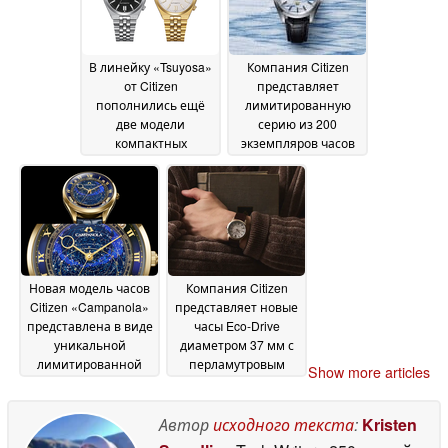
В линейку «Tsuyosa»
Компания Citizen
от Citizen
представляет
пополнились ещё
лимитированную
две модели
серию из 200
компактных
экземпляров часов
автоматических
Eco-Drive с
часов с сапфировым
циферблатом из
стеклом
бумаги «васи»,
09 July 2026
дизайн которого
вдохновлён
утренним туманом
03
July 2026
Новая модель часов
Компания Citizen
Citizen «Campanola»
представляет новые
представлена в виде
часы Eco-Drive
уникальной
диаметром 37 мм с
лимитированной
перламутровым
Show more articles
серии с
циферблатом
27 June
вращающимся
2026
циферблатом,
Автор
исходного текста
:
Kristen
украшенным 452