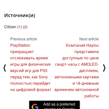
Источник(и)
Citizen (
1
) (
2
)
Previous article
Next article
PlayStation
Компания Haylou
прекращает
представила
отслеживать время
доступные по цене
игры для физических
смарт-часы с AMOLED-
⟨
⟩
версий игр для PS5
дисплеем,
перед тем, как Sony
автономными картами
полностью перейдет
и 18-дневным
на цифровой формат
временем автономной
работы
Add as a preferred
source on Google