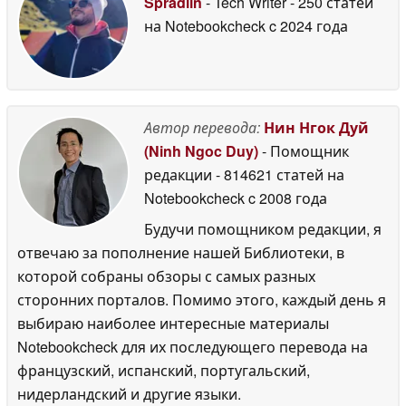
Spradlin
- Tech Writer
- 250 статей
звёздами
01 July 2026
на Notebookcheck
c 2024 года
Автор перевода:
Нин Нгок Дуй
(Ninh Ngoc Duy)
- Помощник
редакции
- 814621 статей на
Notebookcheck
c 2008 года
Будучи помощником редакции, я
отвечаю за пополнение нашей Библиотеки, в
которой собраны обзоры с самых разных
сторонних порталов. Помимо этого, каждый день я
выбираю наиболее интересные материалы
Notebookcheck для их последующего перевода на
французский, испанский, португальский,
нидерландский и другие языки.