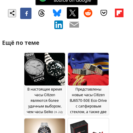
Ещё по теме
В настоящее время
Представлены
часы Citizen
новые часы Citizen
являются более
BJ6570-50E Eco-Drive
удачным выбором,
с сапфировым
чем часы Seiko
стеклом, а также две
24 July
ранее не
2026
представленные
цветовые гаммы
23