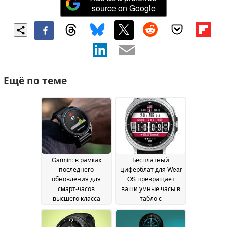
source on Google
Ещё по теме
Garmin: в рамках
Бесплатный
последнего
циферблат для Wear
обновления для
OS превращает
смарт-часов
ваши умные часы в
высшего класса
табло с
внедряются новые
результатами
улучшения,
Чемпионата мира в
связанные с
режиме реального