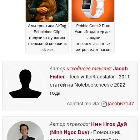
150 м
07 November 2025
Альтернатива AirTag
Pebble Core 2 Duo:
- Pebblebee Clip -
Умный адаптер для
получила функцию
зарядки
тревожной кнопки
переосмысленных
15
ретро-смарт-часов
July 2025
показан на фото
25
April 2025
Автор
исходного текста
:
Jacob
Fisher
- Tech writer/translator
- 3011
статей на Notebookcheck
c 2022
года
contact me via:
jacob67147
Автор перевода:
Нин Нгок Дуй
(Ninh Ngoc Duy)
- Помощник