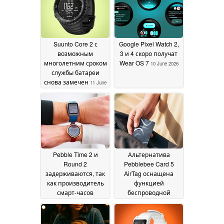
продолжительностью
времени
15 June 2026
работы от
аккумулятора
15 June
2026
Suunto Core 2 с
Google Pixel Watch 2,
возможным
3 и 4 скоро получат
многолетним сроком
Wear OS 7
10 June 2026
службы батареи
снова замечен
11 June
2026
Pebble Time 2 и
Альтернатива
Round 2
Pebblebee Card 5
задерживаются, так
AirTag оснащена
как производитель
функцией
смарт-часов
беспроводной
раскрывает сроки
зарядки, Clip 5 может
производства
похвастаться
21
радиусом действия
February 2026