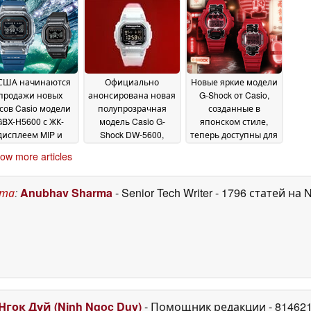
комплекте с
вам в попытке
потрясающей
раздобыть такую
подставкой из
модель
26 June 2026
дкого металла
01
July 2026
США начинаются
Официально
Новые яркие модели
продажи новых
анонсирована новая
G-Shock от Casio,
сов Casio модели
полупрозрачная
созданные в
GBX-H5600 с ЖК-
модель Casio G-
японском стиле,
дисплеем MIP и
Shock DW-5600,
теперь доступны для
оптическим
выпущенная
покупки в США
17 June
ow more articles
датчиком
ограниченной
2026
рдечного ритма
серией
18
18 June 2026
June 2026
ста
:
Anubhav Sharma
- Senior Tech Writer
- 1796 статей на 
Нгок Дуй (Ninh Ngoc Duy)
- Помощник редакции
- 81462