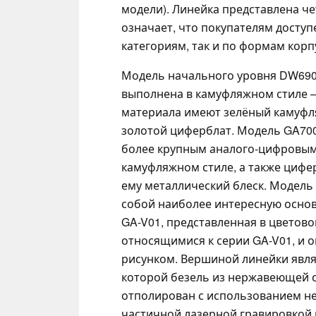
модели). Линейка представлена ч
означает, что покупателям досту
категориям, так и по формам корп
Модель начального уровня DW690
выполнена в камуфляжном стиле 
материала имеют зелёный камуфл
золотой циферблат. Модель GA700
более крупным аналого-цифровым 
камуфляжном стиле, а также циф
ему металлический блеск. Модель
собой наиболее интересную основ
GA-V01, представленная в цветово
относящимися к серии GA-V01, и 
рисунком. Вершиной линейки явля
которой безель из нержавеющей 
отполирован с использованием не
частичной лазерной гравировкой 