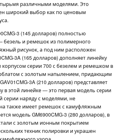
етырьмя различными моделями. Это
пен широкий выбор как по ценовым
уса.
0CMG-3 (145 долларов) полностью
— безель и ремешок из полимерного
яжный рисунок, а под ним расположен
CMG-3A (165 долларов) дополняет линейку
корпусом серии 700 с безелем и ремешком в
ерблатом с золотым напылением, придающим
 GAV01CMG-3A (210 долларов) представляет
у в этой линейке — это первая модель серии
й серии наряду с моделями, не
она также имеет ремешок с камуфляжным
ется модель GM6900CMG-3 (280 долларов), в
стали с золотым ионным покрытием
скольких техник полировки и украшен
камуфляжного узора.