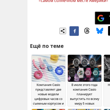
«самом солнечном месте Америки»
Ещё по теме
Компания Casio
В июле этого года
Н
представляет две
компания Casio
новые модели
планирует
цифровых часов со
выпустить по всему
съемным корпусом и
миру 5 новых
ретро-дизайном в
моделей часов G-