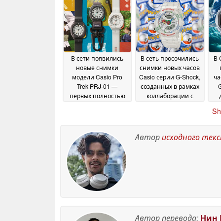
стиле Y2K
Shock и 2 модели
06 July 2026
Baby-G
03 July 2026
жи
В сети появились
В сеть просочились
В 
новые снимки
снимки новых часов
модели Casio Pro
Casio серии G-Shock,
ча
Trek PRJ-01 —
созданных в рамках
первых полностью
коллаборации с
аналоговых часов
Pokémon
20 June 2026
Sh
серии Pro Trek с
ремешком с
се
карабином
22 June 2026
Автор
исходного тек
Автор перевода:
Нин 