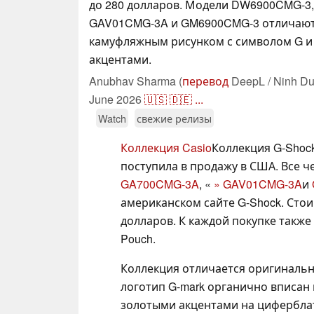
до 280 долларов. Модели DW6900CMG-3
GAV01CMG-3A и GM6900CMG-3 отличаю
камуфляжным рисунком с символом G и
акцентами.
Anubhav Sharma (
перевод
DeepL / Ninh Du
June 2026
🇺🇸
🇩🇪
...
Watch
свежие релизы
Коллекция Casio
Коллекция G-Shoc
поступила в продажу в США. Все 
GA700CMG-3A
, «
» GAV01CMG-3A
и
американском сайте G-Shock. Стои
долларов. К каждой покупке также
Pouch.
Коллекция отличается оригиналь
логотип G-mark органично вписан 
золотыми акцентами на циферблате