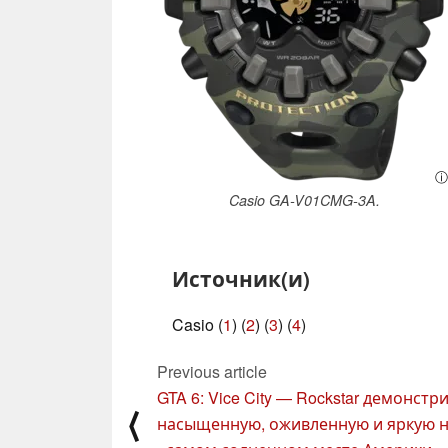
ⓘ
Casio GA-V01CMG-3A.
Источник(и)
Casio (
1
) (
2
) (
3
) (
4
)
Previous article
GTA 6: Vice City — Rockstar демонстр
⟨
насыщенную, оживленную и яркую н