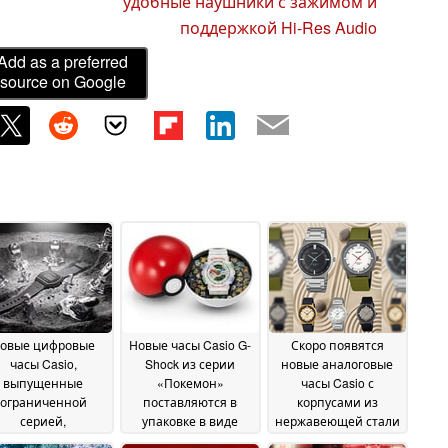
удобные наушники с зажимом и
поддержкой Hi-Res Audio
Add as a preferred
source on Google
овые цифровые
Новые часы Casio G-
Скоро появятся
часы Casio,
Shock из серии
новые аналоговые
выпущенные
«Покемон»
часы Casio с
ограниченной
поставляются в
корпусами из
серией,
упаковке в виде
нержавеющей стали
поставляются в
покебола, но удачи
24 June 2026