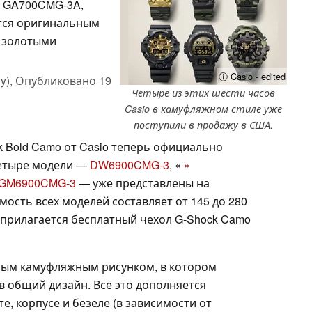
, GA700CMG-3A,
тся оригинальным
 золотыми
ⓘ Casio - edited
y),
Опубликовано
19
Четыре из этих шести часов
Casio в камуфляжном стиле уже
поступили в продажу в США.
k Bold Camo от Casio теперь официально
четыре модели —
DW6900CMG-3
, «
»
GM6900CMG-3
— уже представлены на
мость всех моделей составляет от 145 до 280
 прилагается бесплатный чехол G-Shock Camo
ным камуфляжным рисунком, в котором
в общий дизайн. Всё это дополняется
, корпусе и безеле (в зависимости от