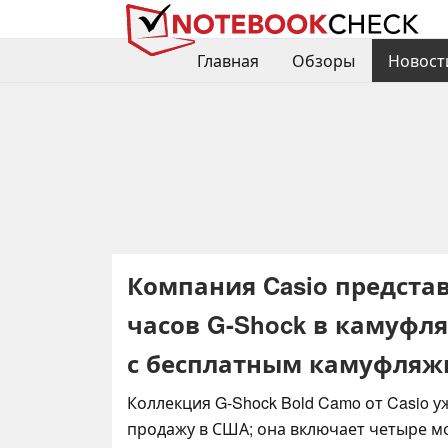
Главная
Обзоры
Новост
Компания Casio предста
часов G-Shock в камуфл
с бесплатным камуфляж
Коллекция G-Shock Bold Camo от Casio у
продажу в США; она включает четыре мо