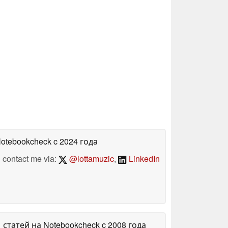
Notebookcheck
c 2024 года
contact me via:
@lottamuzic
,
LinkedIn
1 статей на Notebookcheck
c 2008 года