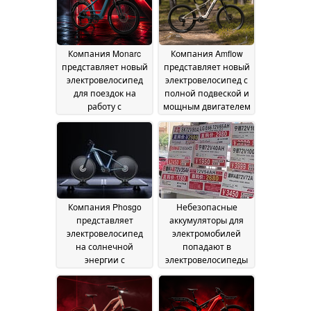
2026
Компания Monarc
Компания Amflow
представляет новый
представляет новый
электровелосипед
электровелосипед с
для поездок на
полной подвеской и
работу с
мощным двигателем
впечатляющим
DJI Avinox
25 June 2026
запасом хода в 130
миль
25 June 2026
Компания Phosgo
Небезопасные
представляет
аккумуляторы для
электровелосипед
электромобилей
на солнечной
попадают в
энергии с
электровелосипеды
впечатляющим
на фоне борьбы
запасом хода в 120
Китая с
миль
нелегальными
22 June 2026