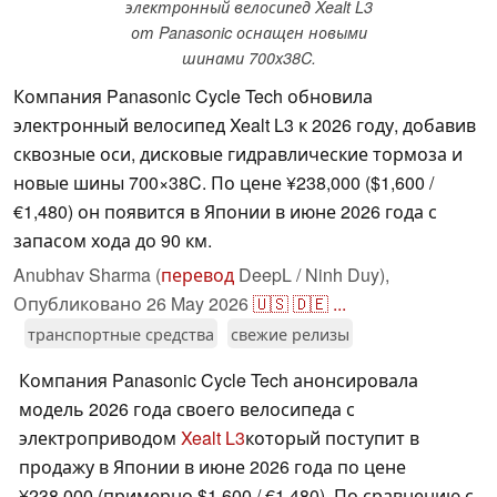
электронный велосипед Xealt L3
от Panasonic оснащен новыми
шинами 700x38C.
Компания Panasonic Cycle Tech обновила
электронный велосипед Xealt L3 к 2026 году, добавив
сквозные оси, дисковые гидравлические тормоза и
новые шины 700×38C. По цене ¥238,000 ($1,600 /
€1,480) он появится в Японии в июне 2026 года с
запасом хода до 90 км.
Anubhav Sharma (
перевод
DeepL / Ninh Duy),
Опубликовано
26 May 2026
🇺🇸
🇩🇪
...
транспортные средства
свежие релизы
Компания Panasonic Cycle Tech анонсировала
модель 2026 года своего велосипеда с
электроприводом
Xealt L3
который поступит в
продажу в Японии в июне 2026 года по цене
¥238,000 (примерно $1,600 / €1,480). По сравнению с