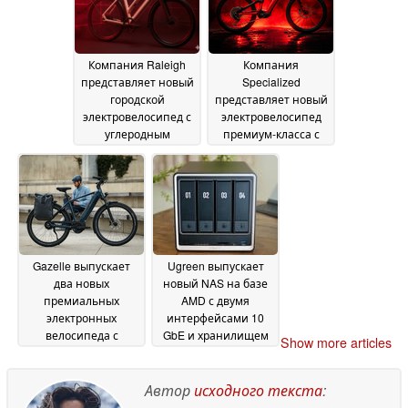
мастерскими по
разборке
автомобилей
19 June
2026
Компания Raleigh
Компания
представляет новый
Specialized
городской
представляет новый
электровелосипед с
электровелосипед
углеродным
премиум-класса с
ременным приводом
полной подвеской и
Gates и GPS
аккумулятором
19 June
емкостью 840 Вт·ч
2026
13
June 2026
Gazelle выпускает
Ugreen выпускает
два новых
новый NAS на базе
премиальных
AMD с двумя
электронных
интерфейсами 10
велосипеда с
GbE и хранилищем
Show more articles
двигателями Bosch
до 144 ТБ
08 June 2026
Performance Line
Sport
Автор
исходного текста
:
10 June 2026