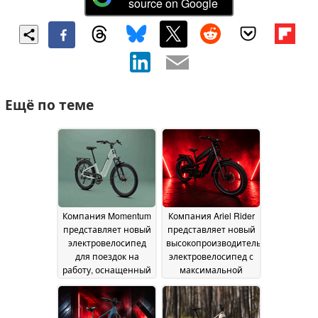
source on Google
Ещё по теме
Компания Momentum
Компания Ariel Rider
представляет новый
представляет новый
электровелосипед
высокопроизводительный
для поездок на
электровелосипед с
работу, оснащенный
максимальной
круиз-контролем и
скоростью 65 миль в
имеющий запас
час
09 July 2026
хода 55 миль
15 July