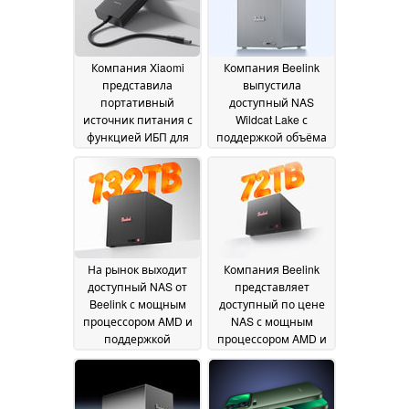
Компания Xiaomi
Компания Beelink
представила
выпустила
портативный
доступный NAS
источник питания с
Wildcat Lake с
функцией ИБП для
поддержкой объёма
своего нового
хранения до 124 ТБ
сетевого хранилища
19 July 2026
данных (NAS)
29 July
2026
На рынок выходит
Компания Beelink
доступный NAS от
представляет
Beelink с мощным
доступный по цене
процессором AMD и
NAS с мощным
поддержкой
процессором AMD и
хранилища объемом
поддержкой
до 132 ТБ
хранилища объемом
18 July 2026
72 ТБ
18 July 2026