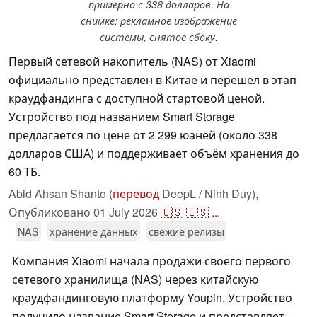
примерно с 338 долларов. На
снимке: рекламное изображение
системы, снятое сбоку.
Первый сетевой накопитель (NAS) от Xiaomi
официально представлен в Китае и перешел в этап
краудфандинга с доступной стартовой ценой.
Устройство под названием Smart Storage
предлагается по цене от 2 299 юаней (около 338
долларов США) и поддерживает объём хранения до
60 ТБ.
Abid Ahsan Shanto (
перевод
DeepL / Ninh Duy),
Опубликовано
01 July 2026
🇺🇸
🇪🇸
...
NAS
хранение данных
свежие релизы
Компания Xiaomi начала продажи своего первого
сетевого хранилища (NAS) через китайскую
краудфандинговую платформу Youpin. Устройство
получило название Smart Storage и представляет