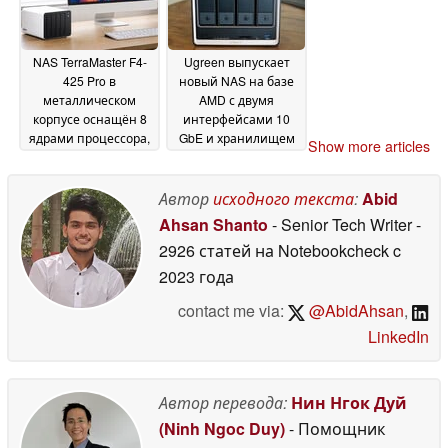
NAS TerraMaster F4-
Ugreen выпускает
425 Pro в
новый NAS на базе
металлическом
AMD с двумя
корпусе оснащён 8
интерфейсами 10
ядрами процессора,
GbE и хранилищем
Show more articles
4 жесткими дисками
до 144 ТБ
08 June 2026
и 3 SSD-
накопителями
Автор
исходного текста
:
Abid
23 June
2026
Ahsan Shanto
- Senior Tech Writer
-
2926 статей на Notebookcheck
c
2023 года
contact me via:
@AbidAhsan
,
LinkedIn
Автор перевода:
Нин Нгок Дуй
(Ninh Ngoc Duy)
- Помощник