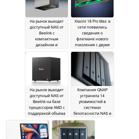
На рынок выходит
Xiaomi 18 Pro Max: в
доступный NAS от
сети появились
Beelink с
сведения о
компактным
флагмане нового
дизайном и
поколения с двумя
поддержкой объёма
200-
хранения до 68 ТБ
мегапиксельными
13
камерами и емким
July 2026
аккумулятором
07 July
2026
На рынок выходит
Компания QNAP
доступный NAS от
устранила 14
Beelink на базе
уязвимостей в
процессоров AMD с
системах
поддержкой объёма
безопасности NAS и
хранения до 136 ТБ
рекомендует
обновить QTS и
02 July 2026
QuTS
29 June 2026