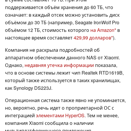
поддерживается объём хранения до 60 ТБ, что
означает: в каждый отсек можно установить диск
объёмом до 30 ТБ (например, Seagate IronWolf Pro
объёмом 12 ТБ, стоимость которого
на Amazon
в
настоящее время составляет
429,99 долларов
).
Компания не раскрыла подробностей об
аппаратном обеспечении данного NAS от Xiaomi.
Однако,
недавняя утечка информации
показала,
что в основе системы лежит чип Realtek RTD1619B,
который также используется в таких хранилищах,
как Synology DS223J.
Операционная система также явно не упоминается,
но, вероятно, речь идет о проприетарной ОС с
интеграцией
элементами HyperOS
. Тем не менее,
компания Xiaomi сообщила о наличии
мультиплатформенного приложения,