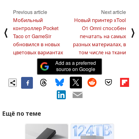
Previous article
Next article
Мобильный
Новый принтер xTool
контроллер Pocket
O1 Omni способен
⟨
⟩
Taco от GameSir
печатать на самых
обновился в новых
разных материалах, в
цветовых вариантах
том числе на ткани
Add as a preferred
source on Google
Ещё по теме