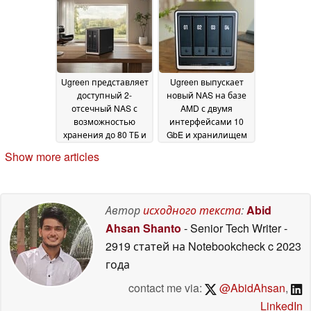
обновить QTS и
и 3 SSD-
QuTS
накопителями
29 June 2026
23 June
2026
Ugreen представляет
Ugreen выпускает
доступный 2-
новый NAS на базе
отсечный NAS с
AMD с двумя
возможностью
интерфейсами 10
хранения до 80 ТБ и
GbE и хранилищем
стартовой скидкой
до 144 ТБ
08
08 June 2026
Show more articles
June 2026
Автор
исходного текста
:
Abid
Ahsan Shanto
- Senior Tech Writer
-
2919 статей на Notebookcheck
c 2023
года
contact me via:
@AbidAhsan
,
LinkedIn