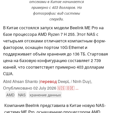
отсеками в Китае начинается
примерно с 403 долларов. На
фотографии: вид системы
спереди.
В Китае состоялся запуск модели Beelink ME Pro на
базе процессора AMD Ryzen 7 H 255. Этот NAS с
четырьмя отсеками отличается компактным форм-
фактором, оснащён портом 10G Ethernet и
поддерживает объём хранения до 136 ТБ. Стартовая
цена на базовую конфигурацию составляет 2 739
юаней, что соответствует примерно 403 долларам
США.
Abid Ahsan Shanto (
перевод
DeepL / Ninh Duy),
Опубликовано
02 July 2026
🇺🇸
🇩🇪
...
AMD
NAS
хранение данных
Компания Beelink представила в Китае новую NAS-
систему ME Pro, оснащенную процессором AMD