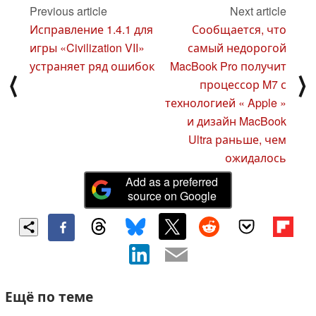
Previous article
Next article
Исправление 1.4.1 для
Сообщается, что
игры «Civilization VII»
самый недорогой
устраняет ряд ошибок
MacBook Pro получит
⟨
⟩
процессор M7 с
технологией « Apple »
и дизайн MacBook
Ultra раньше, чем
ожидалось
Add as a preferred
source on Google
Ещё по теме