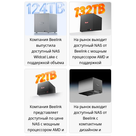
Компания Beelink
На рынок выходит
выпустила
доступный NAS от
доступный NAS
Beelink с мощным
Wildcat Lake с
процессором AMD и
поддержкой объёма
поддержкой
хранения до 124 ТБ
хранилища объемом
до 132 ТБ
19 July 2026
18 July 2026
Компания Beelink
На рынок выходит
представляет
доступный NAS от
доступный по цене
Beelink с
NAS с мощным
компактным
процессором AMD и
дизайном и
поддержкой
поддержкой объёма