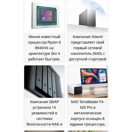
хранилища объемом
хранения до 68 ТБ
13
72 ТБ
18 July 2026
July 2026
Менее известный
Компания Xiaomi
процессор Ryzen 9
представляет свой
8940HX на
первый сетевой
архитектуре Zen 4
накопитель (NAS) с
работает быстрее,
доступной стартовой
чем многие ноутбуки
ценой и компактным
с процессорами
дизайном
01 July 2026
Ryzen на
архитектуре Zen 5
04
July 2026
Компания QNAP
NAS TerraMaster F4-
устранила 14
425 Pro в
уязвимостей в
металлическом
системах
корпусе оснащён 8
безопасности NAS и
ядрами процессора,
рекомендует
4 жесткими дисками