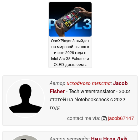
Ryzen AI Max+ 388 с
дисплеем с яркостью
поддержкой
700 нит и
OpenClaw будет
жидкостным
поставляться с
охлаждением
28 May
объемом
2026
оперативной
памяти до 64 ГБ,
OneXPlayer 3 выйдет
опциональной
на мировой рынок в
системой
июне 2026 года с
жидкостного
Intel Arc G3 Extreme и
охлаждения и
OLED-дисплеем с
производительностью
частотой 144 Гц
28
ИИ на ур
14 June 2026
May 2026
Автор
исходного текста
:
Jacob
Fisher
- Tech writer/translator
- 3002
статей на Notebookcheck
c 2022
года
contact me via:
jacob67147
Автор перевода:
Нин Нгок Дуй