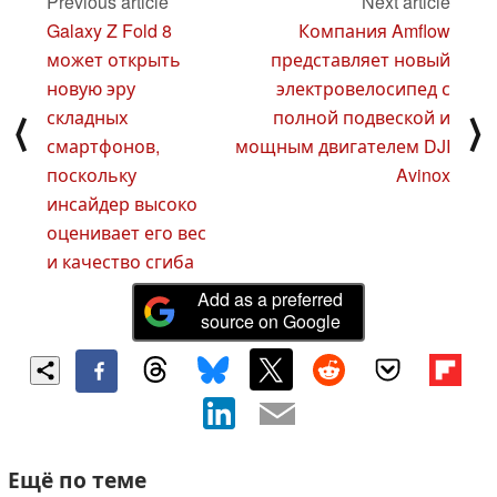
Previous article
Next article
Galaxy Z Fold 8
Компания Amflow
может открыть
представляет новый
новую эру
электровелосипед с
складных
полной подвеской и
⟨
⟩
смартфонов,
мощным двигателем DJI
поскольку
Avinox
инсайдер высоко
оценивает его вес
и качество сгиба
Add as a preferred
source on Google
Ещё по теме