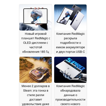
Новый игровой
Компания RedMagic
планшет RedMagic с
раскрыла
OLED-дисплеем с
подробности о
частотой
емком аккумуляторе
обновления 185 Гц
и двух портах USB-C
поступает в продажу
своего нового
по всему миру,
планшета с OLED-
однако только в
экраном
26 June 2026
качестве импортной
продукции
01 July 2026
Менее 2 долларов в
Компания RedMagic
Steam: эта гонка в
обнародовала
стиле ралли
данные о
доставит
производительности
удовольствие даже
своего нового