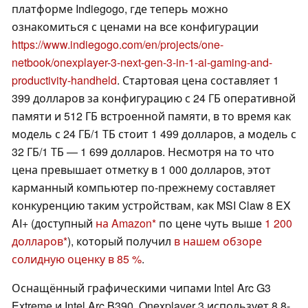
платформе Indiegogo, где теперь можно
ознакомиться с ценами на все конфигурации
https://www.indiegogo.com/en/projects/one-
netbook/onexplayer-3-next-gen-3-in-1-ai-gaming-and-
productivity-handheld
. Стартовая цена составляет 1
399 долларов за конфигурацию с 24 ГБ оперативной
памяти и 512 ГБ встроенной памяти, в то время как
модель с 24 ГБ/1 ТБ стоит 1 499 долларов, а модель с
32 ГБ/1 ТБ — 1 699 долларов. Несмотря на то что
цена превышает отметку в 1 000 долларов, этот
карманный компьютер по-прежнему составляет
конкуренцию таким устройствам, как MSI Claw 8 EX
AI+ (доступный
на Amazon
по цене чуть выше
1 200
долларов
), который получил
в нашем обзоре
солидную оценку в 85 %
.
Оснащённый графическими чипами Intel Arc G3
Extreme и Intel Arc B390, Onexplayer 3 использует 8,8-