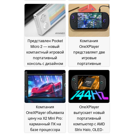
без рулевого
планшета с OLED-
устройства
дисплеем в играх
26 June 2026
25
June 2026
Представлен Pocket
Компания
Micro 2 — новый
OneXPlayer
компактный игровой
представляет две
портативный
игровые
консоль с дизайном
портативные
премиум-класса,
консоли с топовыми
доступная в двух
портативными
цветовых вариантах
процессорами Intel
15
25 June 2026
June 2026
Компания
OneXPlayer
OneXPlayer объявила
выпускает новый
цену на X2 Mini Pro:
портативный
карманный ПК на
компьютер с AMD
базе процессора
Strix Halo, OLED-