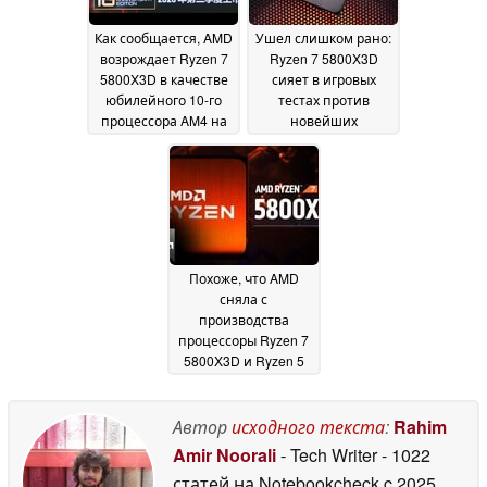
Как сообщается, AMD
Ушел слишком рано:
возрождает Ryzen 7
Ryzen 7 5800X3D
5800X3D в качестве
сияет в игровых
юбилейного 10-го
тестах против
процессора AM4 на
новейших
фоне кризиса
процессоров,
оперативной
включая Core Ultra 9
памяти DDR5
285K
18 April
15 January 2026
2026
Похоже, что AMD
сняла с
производства
процессоры Ryzen 7
5800X3D и Ryzen 5
5600X3D
18 October 2024
Автор
исходного текста
:
Rahim
Amir Noorali
- Tech Writer
- 1022
статей на Notebookcheck
c 2025