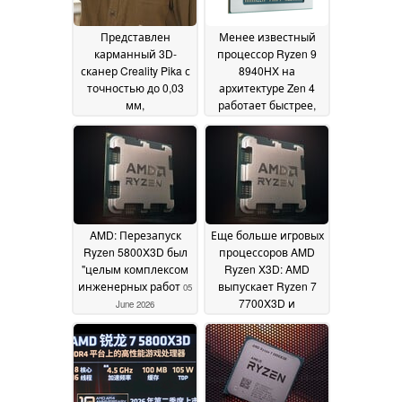
Представлен
Менее известный
карманный 3D-
процессор Ryzen 9
сканер Creality Pika с
8940HX на
точностью до 0,03
архитектуре Zen 4
мм,
работает быстрее,
поддерживающий
чем многие ноутбуки
сканирование без
с процессорами
маркеров
Ryzen на
23 July 2026
архитектуре Zen 5
04
July 2026
AMD: Перезапуск
Еще больше игровых
Ryzen 5800X3D был
процессоров AMD
"целым комплексом
Ryzen X3D: AMD
инженерных работ
выпускает Ryzen 7
05
7700X3D и
June 2026
возвращает Ryzen 7
5800X3D
01 June 2026