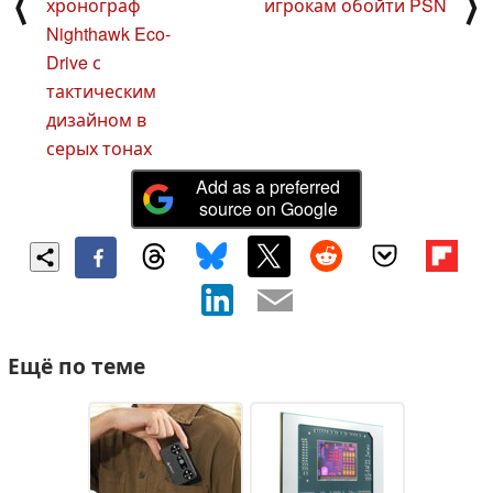
⟨
⟩
хронограф
игрокам обойти PSN
Nighthawk Eco-
Drive с
тактическим
дизайном в
серых тонах
Add as a preferred
source on Google
Ещё по теме