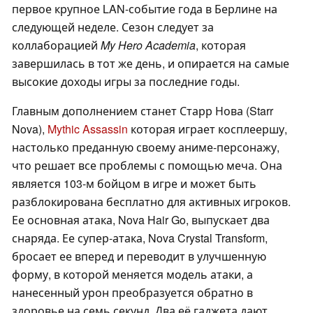
первое крупное LAN-событие года в Берлине на
следующей неделе. Сезон следует за
коллаборацией
My Hero Academia
, которая
завершилась в тот же день, и опирается на самые
высокие доходы игры за последние годы.
Главным дополнением станет Старр Нова (Starr
Nova),
Mythic Assassin
которая играет косплеершу,
настолько преданную своему аниме-персонажу,
что решает все проблемы с помощью меча. Она
является 103-м бойцом в игре и может быть
разблокирована бесплатно для активных игроков.
Ее основная атака, Nova Hair Go, выпускает два
снаряда. Ее супер-атака, Nova Crystal Transform,
бросает ее вперед и переводит в улучшенную
форму, в которой меняется модель атаки, а
нанесенный урон преобразуется обратно в
здоровье на семь секунд. Два её гаджета дают