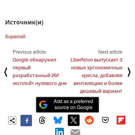
Источник(и)
Supercell
Previous article
Next article
Google обнаружил
LiberNovo выпускает 3
первый
новых эргономичных
⟨
⟩
разработанный ИИ
кресла, добавляя
эксплойт нулевого дня
вентиляцию и более
дешевый вариант
Add as a preferred
source on Google