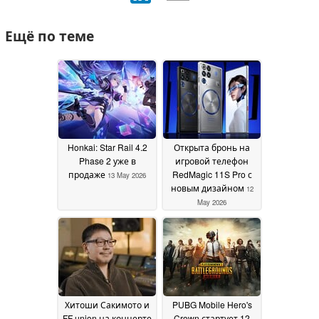
Ещё по теме
Honkai: Star Rail 4.2
Открыта бронь на
Phase 2 уже в
игровой телефон
продаже
RedMagic 11S Pro с
13 May 2026
новым дизайном
12
May 2026
Хитоши Сакимото и
PUBG Mobile Hero's
FF union на концерте
Crown стартует 12