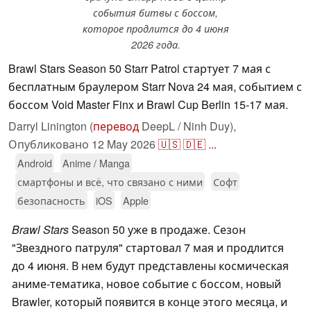
события битвы с боссом,
которое продлится до 4 июня
2026 года.
Brawl Stars Season 50 Starr Patrol стартует 7 мая с
бесплатным браулером Starr Nova 24 мая, событием с
боссом Void Master Finx и Brawl Cup Berlin 15-17 мая.
Darryl Linington (
перевод
DeepL / Ninh Duy),
Опубликовано
12 May 2026
🇺🇸
🇩🇪
...
Android
Anime / Manga
смартфоны и всё, что связано с ними
Софт
безопасность
iOS
Apple
Brawl Stars
Season 50 уже в продаже. Сезон
"Звездного патруля" стартовал 7 мая и продлится
до 4 июня. В нем будут представлены космическая
аниме-тематика, новое событие с боссом, новый
Brawler, который появится в конце этого месяца, и