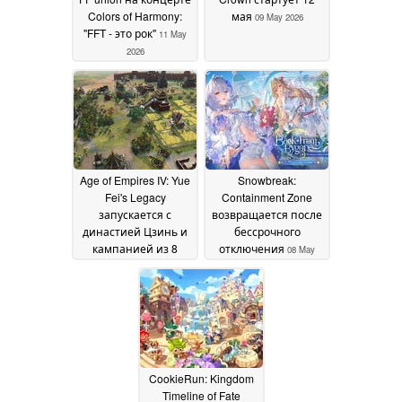
Colors of Harmony:
мая
09 May 2026
"FFT - это рок"
11 May
2026
Age of Empires IV: Yue
Snowbreak:
Fei's Legacy
Containment Zone
запускается с
возвращается после
династией Цзинь и
бессрочного
кампанией из 8
отключения
08 May
миссий
09 May 2026
2026
CookieRun: Kingdom
Timeline of Fate