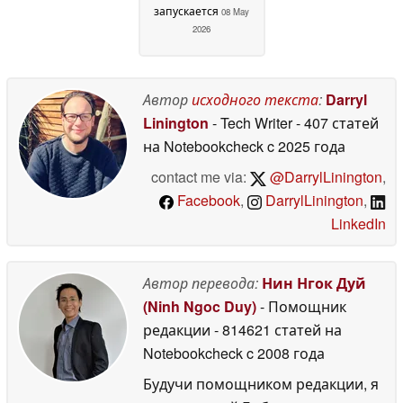
запускается
08 May
2026
Автор
исходного текста
:
Darryl
Linington
- Tech Writer
- 407 статей
на Notebookcheck
c 2025 года
contact me via:
@DarrylLinington
,
Facebook
,
DarrylLinington
,
LinkedIn
Автор перевода:
Нин Нгок Дуй
(Ninh Ngoc Duy)
- Помощник
редакции
- 814621 статей на
Notebookcheck
c 2008 года
Будучи помощником редакции, я