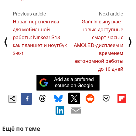
Previous article
Next article
Новая перспектива
Garmin выпускает
для мобильной
новые доступные
работы: Ninkear S13
смарт-часы с
⟨
⟩
как планшет и ноутбук
AMOLED-дисплеем и
2-в-1
временем
автономной работы
до 10 дней
Add as a preferred
source on Google
Ещё по теме