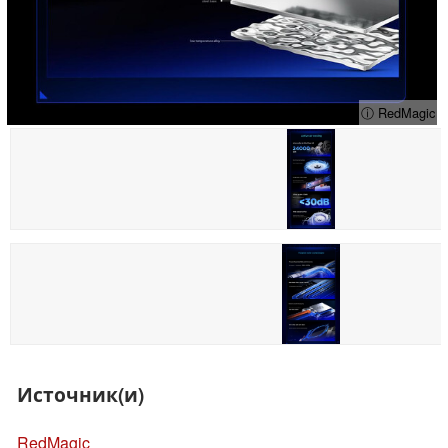
ⓘ RedMagic
Источник(и)
RedMagic