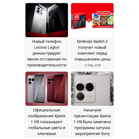
Новый телефон
Nintendo Switch 2
Lenovo Legion
получит новый
демонстрирует
комплект перед
явное отставание по
повышением цены
производительности
12 May 2026
от RedMagic 11 Pro
13
May 2026
Официальные
Накануне
изображения Xperia
презентации Xperia
1 VIII показывают
1 VIII была замечена
глобальные цвета и
программа запуска
ключевые
мероприятия Sony