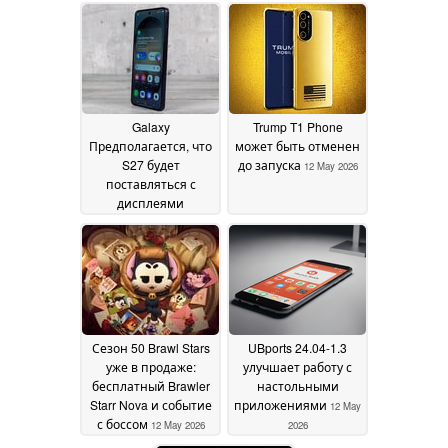
характеристики до
Xperia Announcement
дня запуска
12 May
12 May 2026
2026
Galaxy
Trump T1 Phone
Предполагается, что
может быть отменен
S27 будет
до запуска
12 May 2026
поставляться с
дисплеями
китайского
производства
12 May
2026
Сезон 50 Brawl Stars
UBports 24.04-1.3
уже в продаже:
улучшает работу с
бесплатный Brawler
настольными
Starr Nova и событие
приложениями
12 May
с боссом
12 May 2026
2026