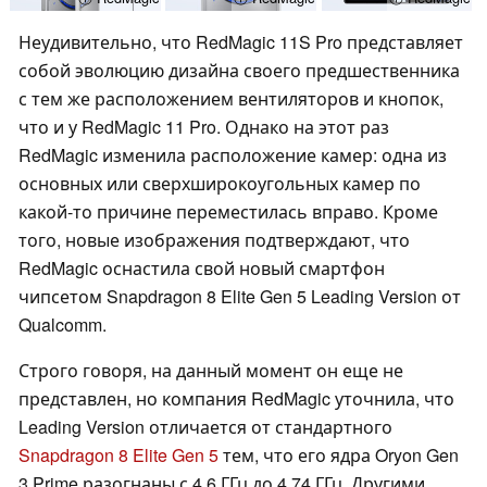
Неудивительно, что RedMagic 11S Pro представляет
собой эволюцию дизайна своего предшественника
с тем же расположением вентиляторов и кнопок,
что и у RedMagic 11 Pro. Однако на этот раз
RedMagic изменила расположение камер: одна из
основных или сверхширокоугольных камер по
какой-то причине переместилась вправо. Кроме
того, новые изображения подтверждают, что
RedMagic оснастила свой новый смартфон
чипсетом Snapdragon 8 Elite Gen 5 Leading Version от
Qualcomm.
Строго говоря, на данный момент он еще не
представлен, но компания RedMagic уточнила, что
Leading Version отличается от стандартного
Snapdragon 8 Elite Gen 5
тем, что его ядра Oryon Gen
3 Prime разогнаны с 4,6 ГГц до 4,74 ГГц. Другими