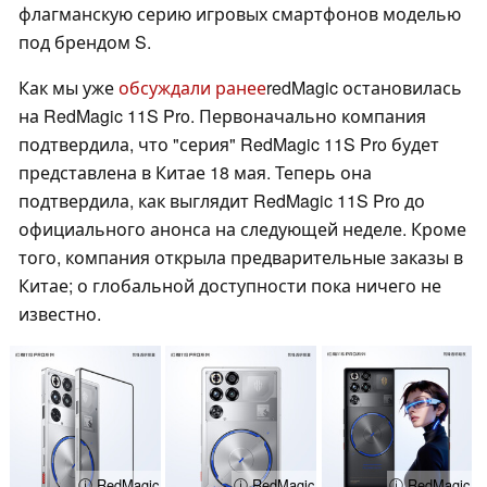
флагманскую серию игровых смартфонов моделью
под брендом S.
Как мы уже
обсуждали ранее
redMagic остановилась
на RedMagic 11S Pro. Первоначально компания
подтвердила, что "серия" RedMagic 11S Pro будет
представлена в Китае 18 мая. Теперь она
подтвердила, как выглядит RedMagic 11S Pro до
официального анонса на следующей неделе. Кроме
того, компания открыла предварительные заказы в
Китае; о глобальной доступности пока ничего не
известно.
ⓘ RedMagic
ⓘ RedMagic
ⓘ RedMagic