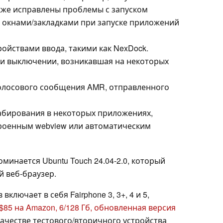
акже исправлены проблемы с запуском
 окнами/закладками при запуске приложений
ройствами ввода, такими как NexDock.
ри выключении, возникавшая на некоторых
олосового сообщения AMR, отправленного
бирования в некоторых приложениях,
троенным webview или автоматическим
минается Ubuntu Touch 24.04-2.0, который
 веб-браузер.
лючает в себя Fairphone 3, 3+, 4 и 5,
$85 на Amazon, 6/128 Гб, обновленная версия
качестве тестового/вторичного устройства