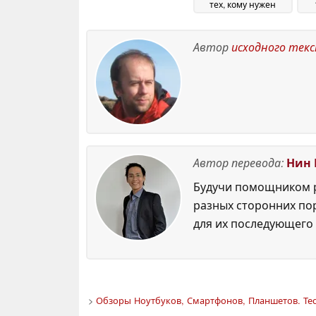
тех, кому нужен
более чистый
Android 16
07 November
Автор
исходного тек
2025
Автор перевода:
Нин 
Будучи помощником р
разных сторонних по
для их последующего 
>
Обзоры Ноутбуков, Смартфонов, Планшетов. Тес