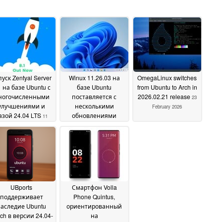
уск Zentyal Server
Winux 11.26.03 на
OmegaLinux switches
1 на базе Ubuntu с
базе Ubuntu
from Ubuntu to Arch in
ногочисленными
поставляется с
2026.02.21 release
23
улучшениями и
несколькими
February 2026
азой 24.04 LTS
обновлениями
11
пакетов
March 2026
24 February 2026
UBports
Смартфон Volla
поддерживает
Phone Quintus,
аследие Ubuntu
ориентированный
ch в версии 24.04-
на