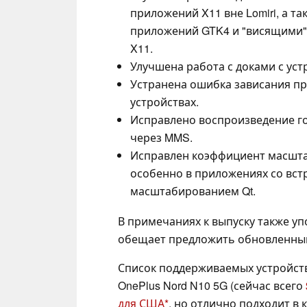
приложений X11 вне Lomiri, а т
приложений GTK4 и "висящими"
X11.
Улучшена работа с доками с уст
Устранена ошибка зависания п
устройствах.
Исправлено воспроизведение г
через MMS.
Исправлен коэффициент масшта
особенно в приложениях со вс
масштабированием Qt.
В примечаниях к выпуску также упо
обещает предложить обновленный
Список поддерживаемых устройств вк
OnePlus Nord N10 5G (сейчас всего
для США
, но отлично подходит в 