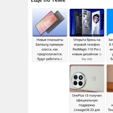
Новые планшеты
Открыта бронь на
Зап
Samsung премиум-
игровой телефон
8.
класса, как
RedMagic 11S Pro с
м
предполагается,
новым дизайном
12
будут работать с
б
May 2026
MediaTek до 2026
года
14 May 2026
OnePlus 13 получил
официальную
поддержку
н
LineageOS 23 для
Tou