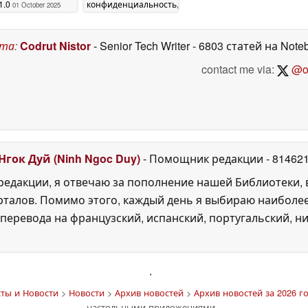
1.0
конфиденциальность,
01 October 2025
отказывается от
Google и работает на
Ubuntu Touch или
ста
:
Codrut Nistor
- Senior Tech Writer
- 6803 статей на Note
Android
25 January 2025
contact me via:
@on
Нгок Дуй (Ninh Ngoc Duy)
- Помощник редакции
- 81462
едакции, я отвечаю за пополнение нашей Библиотеки, 
рталов. Помимо этого, каждый день я выбираю наиболе
перевода на французский, испанский, португальский, ни
'
ты и Новости
>
Новости
>
Архив новостей
>
Архив новостей за 2026 го
настольными приложениями