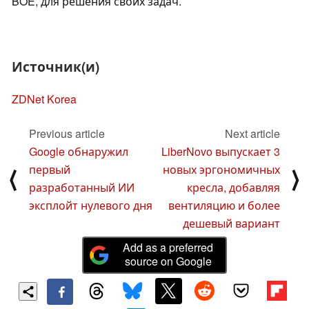
BOE, для решения своих задач.
Источник(и)
ZDNet Korea
Previous article
Next article
Google обнаружил
LiberNovo выпускает 3
первый
новых эргономичных
⟨
⟩
разработанный ИИ
кресла, добавляя
эксплойт нулевого дня
вентиляцию и более
дешевый вариант
Add as a preferred
source on Google