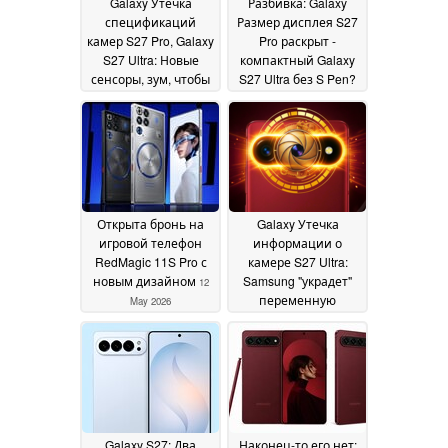
Galaxy Утечка
Разбивка: Galaxy
2026
спецификаций
Размер дисплея S27
камер S27 Pro, Galaxy
Pro раскрыт -
S27 Ultra: Новые
компактный Galaxy
сенсоры, зум, чтобы
S27 Ultra без S Pen?
сделать все
20 May 2026
возможное
21 May 2026
Открыта бронь на
Galaxy Утечка
игровой телефон
информации о
RedMagic 11S Pro с
камере S27 Ultra:
новым дизайном
Samsung "украдет"
12
переменную
May 2026
диафрагму iPhone 18
Pro для почти 1-
дюймовой 200-Мп
камеры
05 May 2026
Galaxy S27: Два
Наконец-то его нет: