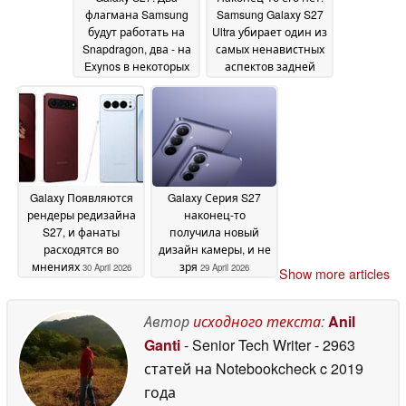
флагмана Samsung
Samsung Galaxy S27
будут работать на
Ultra убирает один из
Snapdragon, два - на
самых ненавистных
Exynos в некоторых
аспектов задней
регионах
камеры Galaxy S26
03 May 2026
Ultra
30 April 2026
Galaxy Появляются
Galaxy Серия S27
рендеры редизайна
наконец-то
S27, и фанаты
получила новый
расходятся во
дизайн камеры, и не
мнениях
зря
30 April 2026
29 April 2026
Show more articles
Автор
исходного текста
:
Anil
Ganti
- Senior Tech Writer
- 2963
статей на Notebookcheck
c 2019
года