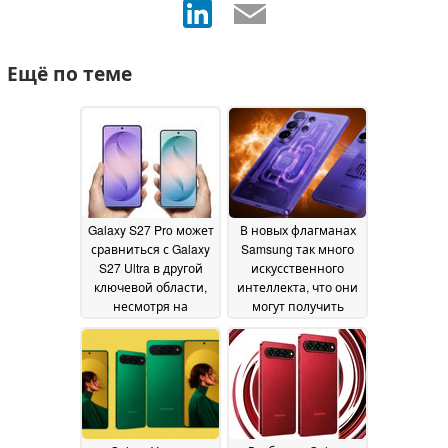
Ещё по теме
Galaxy S27 Pro может
В новых флагманах
сравниться с Galaxy
Samsung так много
S27 Ultra в другой
искусственного
ключевой области,
интеллекта, что они
несмотря на
могут получить
меньший размер
жидкостное или
06
воздушное
June 2026
охлаждение для
предотвращения
перегрева,
раскрывает утечка
информации
01 June