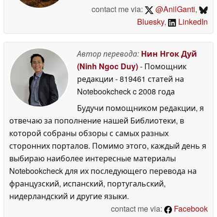
contact me via:
@AnilGanti
,
Bluesky
,
LinkedIn
Автор перевода:
Нин Нгок Дуй
(Ninh Ngoc Duy)
- Помощник
редакции
- 819461 статей на
Notebookcheck
c 2008 года
Будучи помощником редакции, я
отвечаю за пополнение нашей Библиотеки, в
которой собраны обзоры с самых разных
сторонних порталов. Помимо этого, каждый день я
выбираю наиболее интересные материалы
Notebookcheck для их последующего перевода на
французский, испанский, португальский,
нидерландский и другие языки.
contact me via:
Facebook