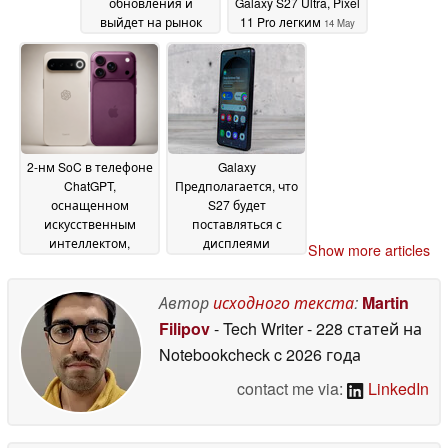
обновления и
Galaxy S27 Ultra, Pixel
выйдет на рынок
11 Pro легким
14 May
вместе с
2026
компактным S27 Pro
19 May 2026
2-нм SoC в телефоне
Galaxy
ChatGPT,
Предполагается, что
оснащенном
S27 будет
искусственным
поставляться с
интеллектом,
дисплеями
Show more articles
превосходит iPhone
китайского
18 Pro в A20 Pro,
производства
12 May
Galaxy S27 Ultra в
Автор
исходного текста
:
Martin
2026
Snapdragon 8 Elite
Filipov
- Tech Writer
- 228 статей на
Gen 6 в GPU
14 May
Notebookcheck
c 2026 года
2026
contact me via:
LinkedIn