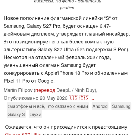
дисплеем. На фото - фанатский
рендер.
Новое пополнение флагманской линейки "S" от
Samsung, Galaxy S27 Pro, будет оснащен 6,47-
дюймовым дисплеем, утверждает главный инсайдер.
Это позиционирует его как более компактную
альтернативу Galaxy S27 Ultra (без поддержки S Pen).
Несмотря на отдаленный февраль 2027 года,
уменьшенный флагман Samsung будет
конкурировать с Apple'iPhone 18 Pro и обновленным
Pixel 11 Pro от Google.
Martin Filipov (
перевод
DeepL / Ninh Duy),
Опубликовано
20 May 2026
🇺🇸
🇪🇸
...
смартфоны и всё, что связано с ними
Android
Samsung
Galaxy S
слухи
Ожидается, что он присоединится к предстоящему
Galaxy S27 Ultra
в качестве уменьшенного варианта