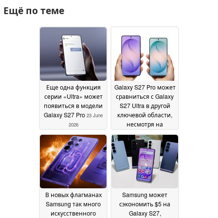
Ещё по теме
Еще одна функция
Galaxy S27 Pro может
серии «Ultra» может
сравниться с Galaxy
появиться в модели
S27 Ultra в другой
Galaxy S27 Pro
ключевой области,
23 June
несмотря на
2026
меньший размер
06
June 2026
В новых флагманах
Samsung может
Samsung так много
сэкономить $5 на
искусственного
Galaxy S27,