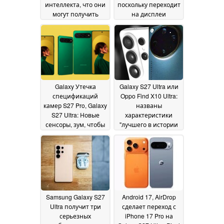
интеллекта, что они
поскольку переходит
могут получить
на дисплеи
жидкостное или
китайского
воздушное
производства
22 May
охлаждение для
2026
предотвращения
перегрева,
раскрывает утечка
информации
01 June
Galaxy Утечка
Galaxy S27 Ultra или
2026
спецификаций
Oppo Find X10 Ultra:
камер S27 Pro, Galaxy
названы
S27 Ultra: Новые
характеристики
сенсоры, зум, чтобы
"лучшего в истории
сделать все
200-Мп сенсора" -
возможное
LOFIC, 1/1,2-
21 May 2026
дюймовый HPA от
Samsung
20 May 2026
Samsung Galaxy S27
Android 17, AirDrop
Ultra получит три
сделает переход с
серьезных
iPhone 17 Pro на