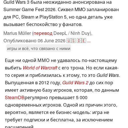
Guild Wars 3 была неожиданно анонсирована на
Summer Game Fest 2026. Сиквел MMO запланирован
для PC, Steam и PlayStation 5, но одна деталь уже
вызывает беспокойство у фанатов.
Marius Müller (
перевод
DeepL / Ninh Duy),
Опубликовано
06 June 2026
🇺🇸
🇩🇪
...
игры и всё, что связано с ними
Еще ни одной ММО не удавалось по-настоящему
выбить
World of Warcraft
с его трона. Но если какая-
то серия и приблизилась к этому, то это
Guild Wars
.
Выпущенная в 2012 году,
Guild Wars 2
до сих пор
имеет активную базу игроков, которая, по данным
SteamDB
регулярно превышает 5 000
одновременных игроков. Одной из причин этого,
вероятно, является ее бизнес-модель: игра не
требует подписки и бесплатна, за исключением
расширений.