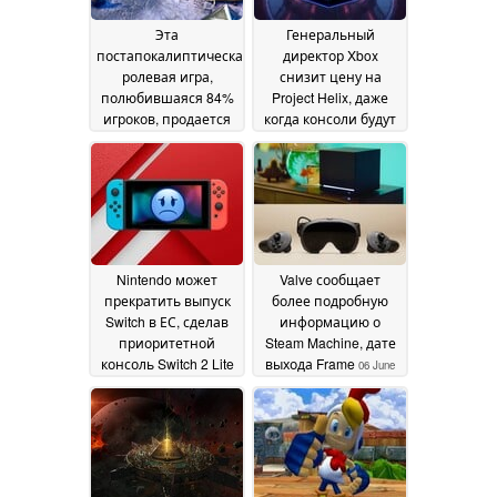
Эта
Генеральный
постапокалиптическая
директор Xbox
ролевая игра,
снизит цену на
полюбившаяся 84%
Project Helix, даже
игроков, продается
когда консоли будут
со скидкой 70% в
страдать от нехватки
Steam
памяти
06 June 2026
06 June 2026
Nintendo может
Valve сообщает
прекратить выпуск
более подробную
Switch в ЕС, сделав
информацию о
приоритетной
Steam Machine, дате
консоль Switch 2 Lite
выхода Frame
06 June
06 June 2026
2026