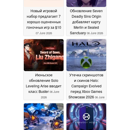
Новый игровой
Обновление Seven
набор предлагает 7
Deadly Sins Origin
хорошо оцененных
добавляет карту
гоночных игр за $10
Merlin и Sealed
Sanctuary
07 June 2026
06 June 2026
Июньское
Утечка скриншотов
обновление Solo
и скинов Halo:
Leveling Arise вводит
Campaign Evolved
класс Buster
перед Xbox Games
06 June
Showcase 2026
2026
06 June
2026