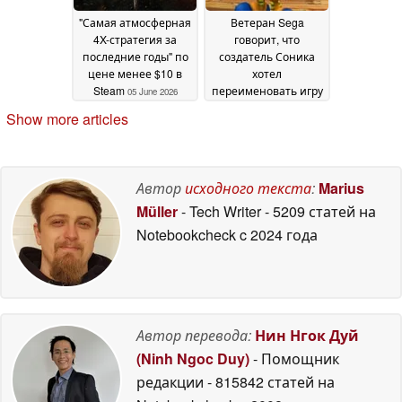
"Самая атмосферная
Ветеран Sega
4X-стратегия за
говорит, что
последние годы" по
создатель Соника
цене менее $10 в
хотел
Steam
переименовать игру
05 June 2026
Billy Hatcher and the
Show more articles
Giant Egg в "Giant
Cock"
05 June 2026
Автор
исходного текста
:
Marius
Müller
- Tech Writer
- 5209 статей на
Notebookcheck
c 2024 года
Автор перевода:
Нин Нгок Дуй
(Ninh Ngoc Duy)
- Помощник
редакции
- 815842 статей на