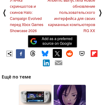
Утечка
Anbernic выпустила новое
скриншотов и
обновление
⟨
⟩
скинов Halo:
пользовательского
Campaign Evolved
интерфейса для своих
перед Xbox Games
карманных компьютеров
Showcase 2026
RG XX
Add as a preferred
source on Google
Ещё по теме