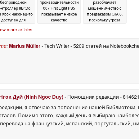
беспроводной
производительности
разоблачает
онтроллер 8BitDo
007 First Light PS5
мошенничество с
я Xbox наконец-то
показывает низкое
предзаказом GTA 6,
доступен для
качество
поскольку угроза
редварительного
изображения по
вредоносного ПО
ow more articles
заказа
сравнению с PS5 Pro
возрастает перед
27 May 2026
датой релиза
27 May 2026
27 May
2026
ста
:
Marius Müller
- Tech Writer
- 5209 статей на Notebookch
Нгок Дуй (Ninh Ngoc Duy)
- Помощник редакции
- 81462
едакции, я отвечаю за пополнение нашей Библиотеки, 
рталов. Помимо этого, каждый день я выбираю наиболе
перевода на французский, испанский, португальский, ни