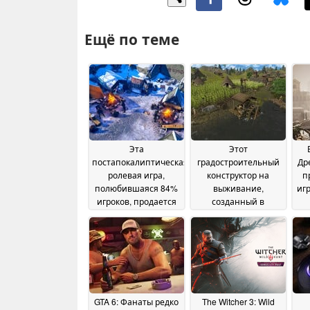
Ещё по теме
Эта
Этот
постапокалиптическая
градостроительный
Др
ролевая игра,
конструктор на
п
полюбившаяся 84%
выживание,
иг
игроков, продается
созданный в
со скидкой 70% в
доисторические
Steam
времена,
с
06 June 2026
полюбившийся 86%
игроков, продается
со скидкой 50% в
Steam
04 June 2026
GTA 6: Фанаты редко
The Witcher 3: Wild