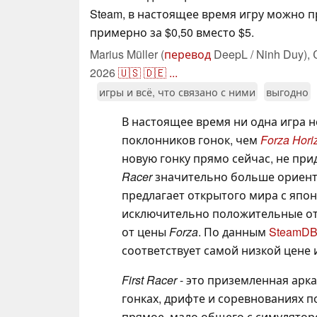
Steam, в настоящее время игру можно 
примерно за $0,50 вместо $5.
Marius Müller (
перевод
DeepL / Ninh Duy),
2026
🇺🇸
🇩🇪
...
игры и всё, что связано с ними
выгодно
В настоящее время ни одна игра 
поклонников гонок, чем
Forza Hori
новую гонку прямо сейчас, не при
Racer
значительно больше ориенти
предлагает открытого мира с япон
исключительно положительные от
от цены
Forza
. По данным
SteamD
соответствует самой низкой цене 
First Racer
- это приземленная арка
гонках, дрифте и соревнованиях 
прямое, мало общего с симуляторо