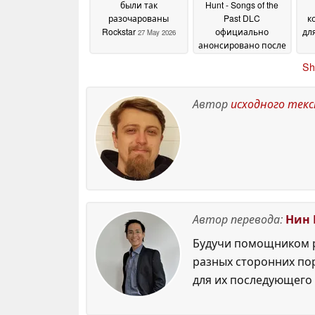
были так
Hunt - Songs of the
разочарованы
Past DLC
к
Rockstar
официально
дл
27 May 2026
анонсировано после
того, как утечка Red
п
Sh
Launcher заставила
CD Projekt взяться за
ум
27 May 2026
Автор
исходного тек
Автор перевода:
Нин 
Будучи помощником р
разных сторонних по
для их последующего 