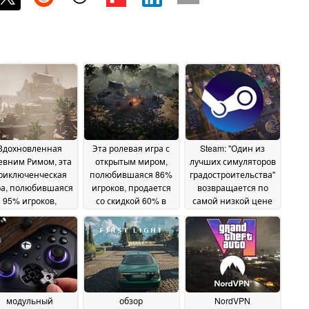
Вдохновленная
Эта ролевая игра с
Steam: "Один из
евним Римом, эта
открытым миром,
лучших симуляторов
риключенческая
полюбившаяся 86%
градостроительства"
ра, полюбившаяся
игроков, продается
возвращается по
95% игроков,
со скидкой 60% в
самой низкой цене
продается с 75%
Steam
31 May 2026
28 May 2026
кидкой в Steam
02
June 2026
модульный
обзор
NordVPN