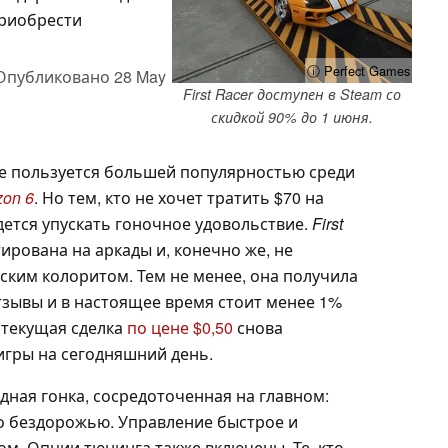
приобрести
ⓘ Perfect Games
Опубликовано
28 May
First Racer доступен в Steam со
скидкой 90% до 1 июня.
не пользуется большей популярностью среди
zon 6
. Но тем, кто не хочет тратить $70 на
дется упускать гоночное удовольствие.
First
рована на аркады и, конечно же, не
ским колоритом. Тем не менее, она получила
зывы и в настоящее время стоит менее 1%
B
текущая сделка
по цене $0,50
снова
игры на сегодняшний день.
дная гонка, сосредоточенная на главном:
по бездорожью. Управление быстрое и
м. Опции тюнинга также включены. Те, кто