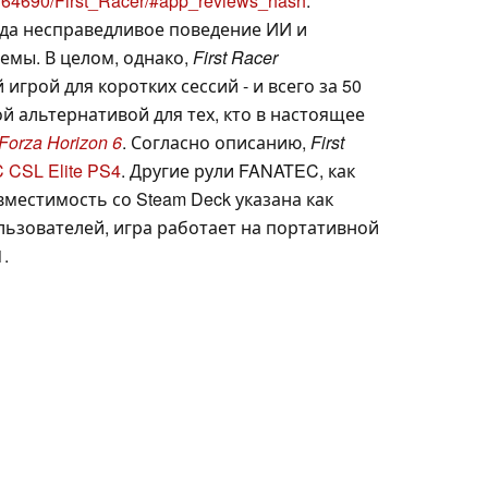
1364690/First_Racer/#app_reviews_hash
.
да несправедливое поведение ИИ и
емы. В целом, однако,
First Racer
грой для коротких сессий - и всего за 50
й альтернативой для тех, кто в настоящее
Forza Horizon 6
. Согласно описанию,
First
CSL Elite PS4
. Другие рули FANATEC, как
вместимость со Steam Deck указана как
ользователей, игра работает на портативной
.