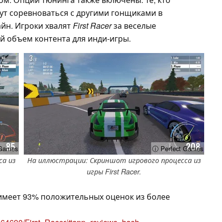
гут соревноваться с другими гонщиками в
йн. Игроки хвалят
First Racer
за веселые
 объем контента для инди-игры.
 Games
ⓘ Perfect Games
а из
На иллюстрации: Скриншот игрового процесса из
игры First Racer.
 имеет 93% положительных оценок из более