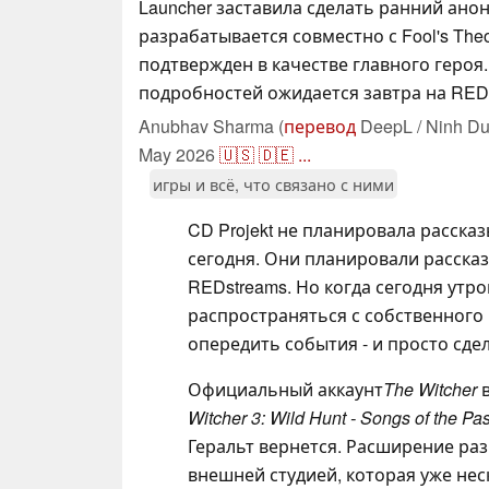
Launcher заставила сделать ранний ано
разрабатывается совместно с Fool's Theo
подтвержден в качестве главного героя
подробностей ожидается завтра на REDs
Anubhav Sharma (
перевод
DeepL / Ninh Du
May 2026
🇺🇸
🇩🇪
...
игры и всё, что связано с ними
CD Projekt не планировала расска
сегодня. Они планировали рассказ
REDstreams. Но когда сегодня ут
распространяться с собственного R
опередить события - и просто сде
Официальный аккаунт
The Witcher
в
Witcher 3: Wild Hunt - Songs of the Pas
Геральт вернется. Расширение разр
внешней студией, которая уже нес