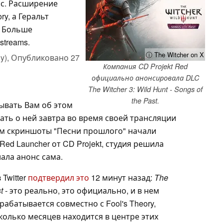
нс. Расширение
ry, а Геральт
. Больше
treams.
ⓘ The Witcher on X
y),
Опубликовано
27
Компания CD Projekt Red
официально анонсировала DLC
The Witcher 3: Wild Hunt - Songs of
the Past.
зывать Вам об этом
ать о ней завтра во время своей трансляции
ром скриншоты "Песни прошлого" начали
ed Launcher от CD Projekt, студия решила
лала анонс сама.
 Twitter
подтвердил это
12 минут назад:
The
t
- это реально, это официально, и в нем
абатывается совместно с Fool's Theory,
колько месяцев находится в центре этих