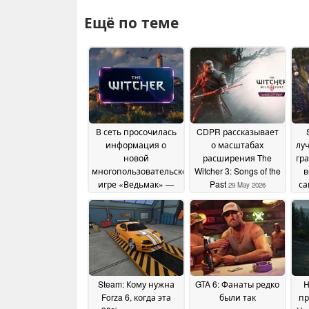
Ещё по теме
В сеть просочилась
CDPR рассказывает
информация о
о масштабах
лу
новой
расширения The
гр
многопользовательской
Witcher 3: Songs of the
в
игре «Ведьмак» —
Past
са
29 May 2026
бесплатной RPG для
ПК и мобильных
устройств
15 June 2026
Steam: Кому нужна
GTA 6: Фанаты редко
Н
Forza 6, когда эта
были так
пр