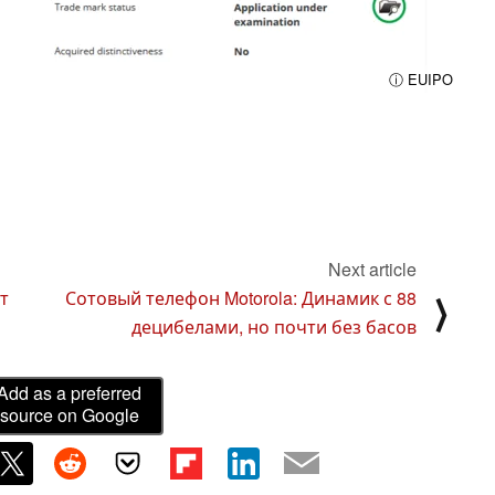
ⓘ EUIPO
Next article
т
Сотовый телефон Motorola: Динамик с 88
⟩
децибелами, но почти без басов
Add as a preferred
source on Google