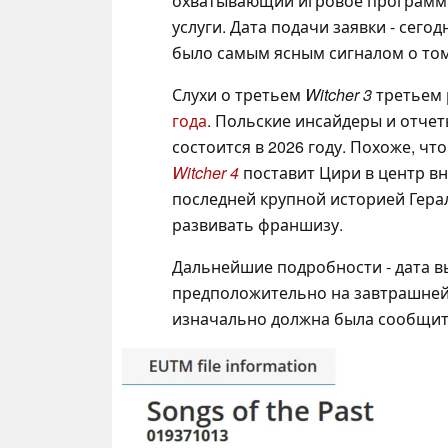
охватывающий игровое программн
услуги. Дата подачи заявки - сегод
было самым ясным сигналом о том
Слухи о третьем
Witcher 3
третьем
года
. Польские инсайдеры и отчет
состоится в 2026 году. Похоже, ч
Witcher 4
поставит Цири в центр вни
последней крупной историей Гераль
развивать франшизу.
Дальнейшие подробности - дата вы
предположительно на завтрашней 
изначально должна была сообщить