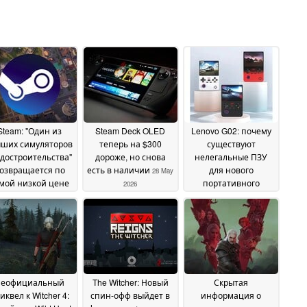
Steam: "Один из
Steam Deck OLED
Lenovo G02: почему
чших симуляторов
теперь на $300
существуют
адостроительства"
дороже, но снова
нелегальные ПЗУ
озвращается по
есть в наличии
для нового
28 May
мой низкой цене
портативного
2026
компьютера в стиле
28 May 2026
Game Boy
28 May 2026
еофициальный
The Witcher: Новый
Скрытая
иквел к Witcher 4:
спин-офф выйдет в
информация о