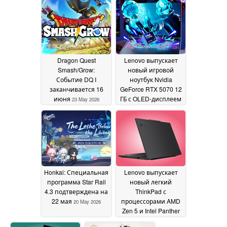
Dragon Quest
Lenovo выпускает
Smash/Grow:
новый игровой
Событие DQ I
ноутбук Nvidia
заканчивается 16
GeForce RTX 5070 12
июня
ГБ с OLED-дисплеем
23 May 2026
165 Гц
20 May 2026
Honkai: Специальная
Lenovo выпускает
программа Star Rail
новый легкий
4.3 подтверждена на
ThinkPad с
22 мая
процессорами AMD
20 May 2026
Zen 5 и Intel Panther
Lake
20 May 2026