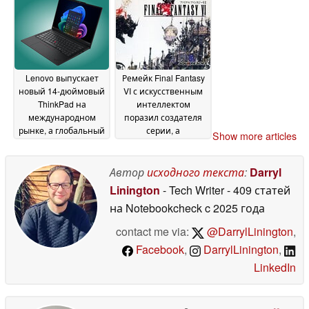
Lenovo выпускает
Ремейк Final Fantasy
новый 14-дюймовый
VI с искусственным
ThinkPad на
интеллектом
международном
поразил создателя
рынке, а глобальный
серии, а
Show more articles
запуск состоится в
разработчики
ближайшее время
ответили отказом
20
20
Автор
исходного текста
:
Darryl
May 2026
May 2026
Linington
- Tech Writer
- 409 статей
на Notebookcheck
c 2025 года
contact me via:
@DarrylLinington
,
Facebook
,
DarrylLinington
,
LinkedIn