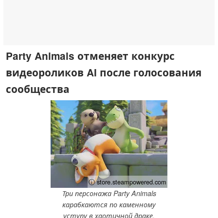
Party Animals отменяет конкурс
видеороликов AI после голосования
сообщества
ⓘ store.steampowered.com
Три персонажа Party Animals
карабкаются по каменному
уступу в хаотичной драке.