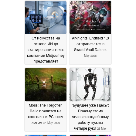
От искусства на
Arknights: Endfield 1.3
основе ИИ до
отправляется в
сканирования тела:
Sword Vault Dale
24
компания Midjourney
May 2026
представляет
подводный сканер
тела
19 June 2026
Moss: The Forgotten
"Будущее уже здесь":
Relic появится на
Почему этому
консолях и PC этим
человекоподобному
летом
роботу нужны
24 May 2026
четыре руки
23 May
2026