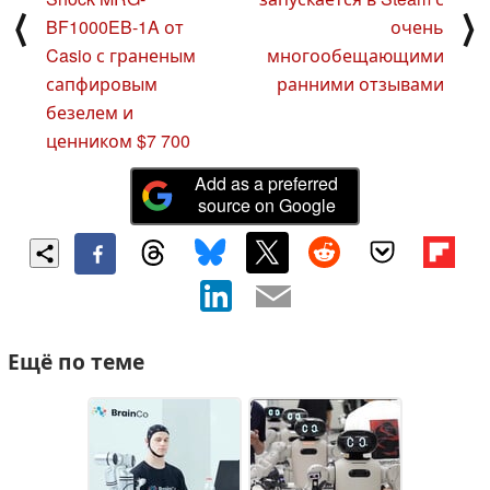
⟨
⟩
BF1000EB-1A от
очень
Casio с граненым
многообещающими
сапфировым
ранними отзывами
безелем и
ценником $7 700
Add as a preferred
source on Google
Ещё по теме