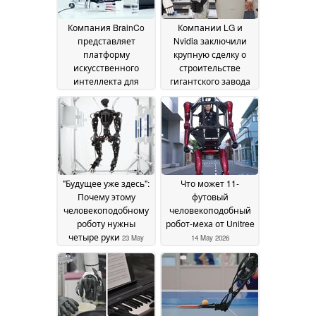
Компания BrainCo
Компании LG и
представляет
Nvidia заключили
платформу
крупную сделку о
искусственного
строительстве
интеллекта для
гигантского завода
роботов,
по производству
управляемых силой
роботов с
мысли: будущее, в
искусственным
котором можно
интеллектом
08 July
будет есть чипсы
2026
Cheetos,
одновременно
"Будущее уже здесь":
Что может 11-
собирая
Почему этому
футовый
компьютеры без
человекоподобному
человекоподобный
помощи рук —
роботу нужны
робот-меха от Unitree
одним лишь
четыре руки
23 May
14 May 2026
мысленным
2026
намерением
19 July
2026