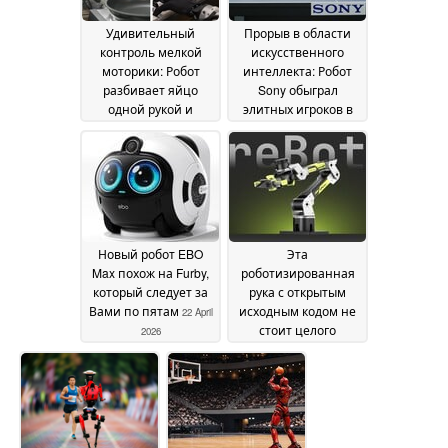
Удивительный
Прорыв в области
контроль мелкой
искусственного
моторики: Робот
интеллекта: Робот
разбивает яйцо
Sony обыграл
одной рукой и
элитных игроков в
играет на пианино
настольный теннис
07 May 2026
24 April 2026
Новый робот EBO
Эта
Max похож на Furby,
роботизированная
который следует за
рука с открытым
Вами по пятам
исходным кодом не
22 April
стоит целого
2026
состояния
21 April 2026