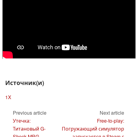
Источник(и)
1X
Previous article
Next article
Утечка:
Free-to-play:
Титановый G-
Погружающий симулятор
Shock MRG-
запускается в Steam с