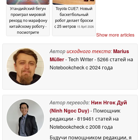
Угандийский бегун
Toyota CUE7: Новый
проиграл мировой
баскетбольный
рекорд по марафону
робот делает броски
китайскому роботу -
с 25 метров
15 April 2026
посмотрите
Show more articles
характеристики
19
April 2026
Автор
исходного текста
:
Marius
Müller
- Tech Writer
- 5266 статей на
Notebookcheck
c 2024 года
Автор перевода:
Нин Нгок Дуй
(Ninh Ngoc Duy)
- Помощник
редакции
- 819461 статей на
Notebookcheck
c 2008 года
Будучи помощником редакции, я