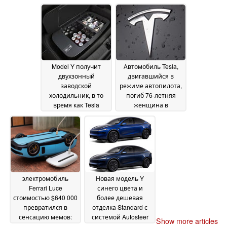
зарегистрировала
передние колеса
всего 45
передается больше
автомобилей по
мощности
10 July 2026
всей Европе
12 July
2026
Model Y получит
Автомобиль Tesla,
двухзонный
двигавшийся в
заводской
режиме автопилота,
холодильник, в то
погиб 76-летняя
время как Tesla
женщина в
оснащает Cybertruck
результате ДТП у её
надувным матрасом
дома в Техасе
22 June
05 July 2026
2026
электромобиль
Новая модель Y
Ferrari Luce
синего цвета и
стоимостью $640 000
более дешевая
превратился в
отделка Standard с
сенсацию мемов:
системой Autosteer
Show more articles
Невыпущенный
представлена в