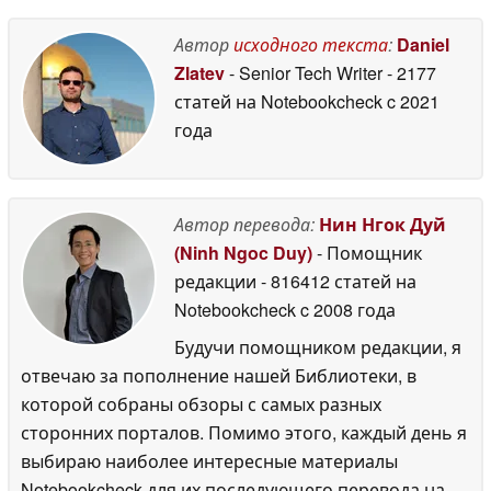
Apple автомобиль
Европе
10 October 2025
или волшебная
Автор
исходного текста
:
Daniel
мышь?
27 May 2026
Zlatev
- Senior Tech Writer
- 2177
статей на Notebookcheck
c 2021
года
Автор перевода:
Нин Нгок Дуй
(Ninh Ngoc Duy)
- Помощник
редакции
- 816412 статей на
Notebookcheck
c 2008 года
Будучи помощником редакции, я
отвечаю за пополнение нашей Библиотеки, в
которой собраны обзоры с самых разных
сторонних порталов. Помимо этого, каждый день я
выбираю наиболее интересные материалы
Notebookcheck для их последующего перевода на