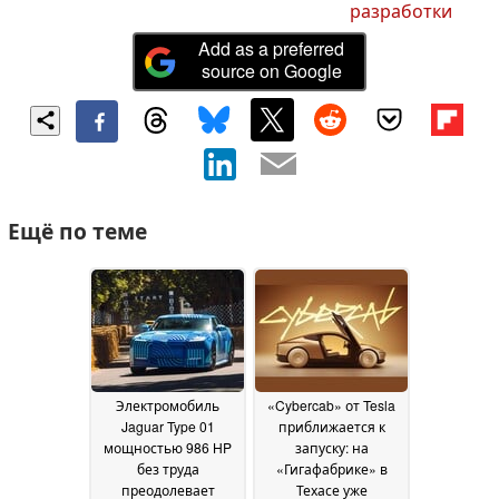
разработки
Add as a preferred
source on Google
Ещё по теме
Электромобиль
«Cybercab» от Tesla
Jaguar Type 01
приближается к
мощностью 986 HP
запуску: на
без труда
«Гигафабрике» в
преодолевает
Техасе уже