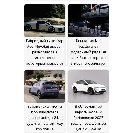
подъем в Гудвуде, а
проводятся поездки
автолюбители
для сотрудников,
называют его
более 100 роботакси
«быстрым
готовы к
холодильником»
эксплуатации
14
14 July
July 2026
2026
Гибридный гиперкар
Компания Nio
Audi Nuvolari вызвал
расширяет
разногласия в
модельный ряд ES8
интернете:
за счёт просторного
некоторые называют
5-местного электро-
его «сплющенным
SUV
12 July 2026
Cybertruck»
13 July 2026
Европейская мечта
В обновленной
производителя
версии Model Y
электромобилей Nio
Performance 2027
рушится: в этом году
года с повышенной
компания
динамикой на