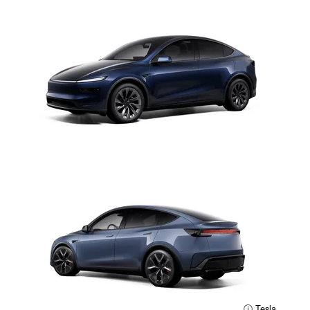
ⓘ Tesla