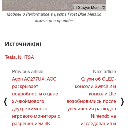
ⓘ Sawyer Merritt/X
Модель 3 Performance в цвете Frost Blue Metallic
замечена в природе.
Источник(и)
Tesla
,
NHTSA
Previous article
Next article
Agon AG277UX: AOC
Слухи об OLED-
раскрывает
консоли Switch 2 и
подробности о цене
консоли Lite
⟨
⟩
27-дюймового
возобновились после
двухрежимного
увеличения расходов
игрового монитора с
Nintendo на
разрешением 4K
исследования и