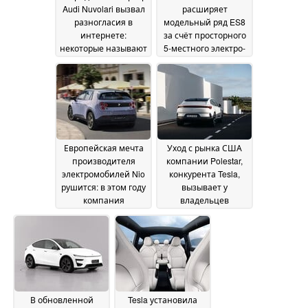
Audi Nuvolari вызвал
расширяет
разногласия в
модельный ряд ES8
интернете:
за счёт просторного
некоторые называют
5-местного электро-
его «сплющенным
SUV
12 July 2026
Cybertruck»
13 July 2026
Европейская мечта
Уход с рынка США
производителя
компании Polestar,
электромобилей Nio
конкурента Tesla,
рушится: в этом году
вызывает у
компания
владельцев
зарегистрировала
электромобилей
всего 45
опасения по поводу
автомобилей по
резкого падения
всей Европе
стоимости при
12 July
перепродаже и
2026
отсутствия
долгосрочной
В обновленной
Tesla установила
поддержки
12 July 2026