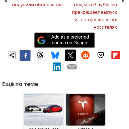
получили обновление
тем, что PlayStation
прекращает выпуск
игр на физических
носителях
Add as a preferred
source on Google
Ещё по теме
Tesla прекращает
Согласно