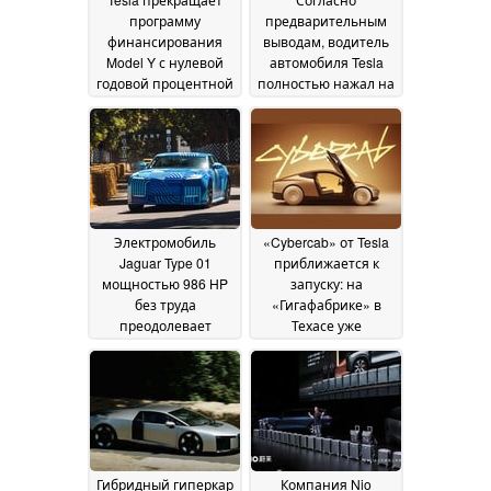
программу
предварительным
финансирования
выводам, водитель
Model Y с нулевой
автомобиля Tesla
годовой процентной
полностью нажал на
ставкой
педаль газа перед
01 August 2026
аварией
17 July 2026
Электромобиль
«Cybercab» от Tesla
Jaguar Type 01
приближается к
мощностью 986 HP
запуску: на
без труда
«Гигафабрике» в
преодолевает
Техасе уже
подъем в Гудвуде, а
проводятся поездки
автолюбители
для сотрудников,
называют его
более 100 роботакси
«быстрым
готовы к
холодильником»
эксплуатации
14
14 July
July 2026
2026
Гибридный гиперкар
Компания Nio