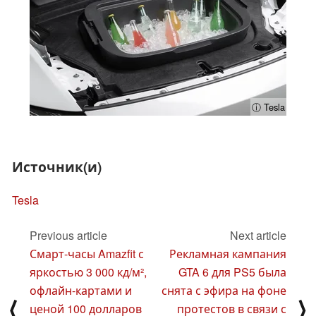
ⓘ Tesla
Источник(и)
Tesla
Previous article
Next article
Смарт-часы Amazfit с
Рекламная кампания
яркостью 3 000 кд/м²,
GTA 6 для PS5 была
офлайн-картами и
снята с эфира на фоне
⟨
⟩
ценой 100 долларов
протестов в связи с