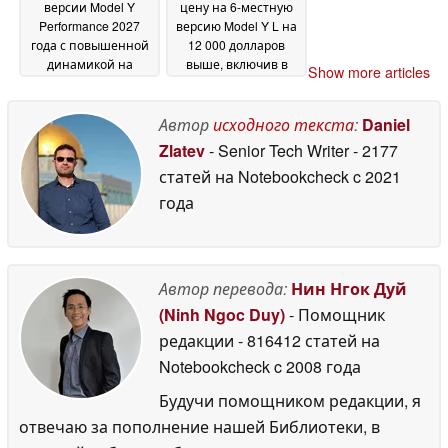
версии Model Y
цену на 6-местную
Performance 2027
версию Model Y L на
года с повышенной
12 000 долларов
динамикой на
выше, включив в
Show more articles
передние колеса
комплект
передается больше
бесплатную зарядку
мощности
Supercharging и
Автор
исходного текста
:
Daniel
10 July 2026
дополнительные
Zlatev
- Senior Tech Writer
- 2177
опции на сумму 8
статей на Notebookcheck
c 2021
000 долларов
03 July
года
2026
Автор перевода:
Нин Нгок Дуй
(Ninh Ngoc Duy)
- Помощник
редакции
- 816412 статей на
Notebookcheck
c 2008 года
Будучи помощником редакции, я
отвечаю за пополнение нашей Библиотеки, в